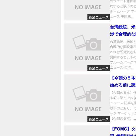
のウエート急回復
約すると以下のと
ルームバーグ マ
ュース 中国株...
経済ニュース
台湾総統、米
渉で合理的な
指す－20％
台湾総統、米国
合理的な関税率
な結果
20％は暫定的な
要約すると以下
ブルームバーグ 
ニュース 台湾...
経済ニュース
【今朝の５本
始める前に読
たい厳選ニュ
【今朝の５本】
る前に読んでお
ニュース 記事を
以下のとおり。 
ーグ マーケット
【今朝の５本】...
経済ニュース
【FOMC】
容､予測提出