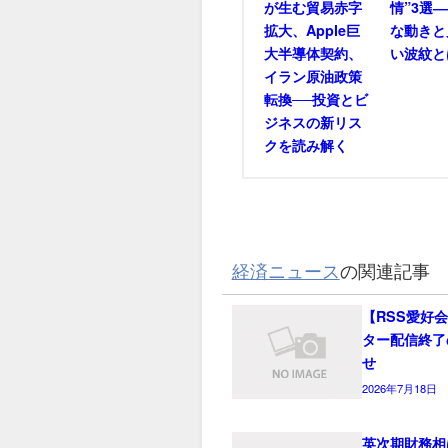
が生む貿易赤字
情”3選
拡大、Apple巨
な動きと
大半導体契約、
い波紋と
イラン原油政策
転換──投資とビ
ジネスの新リス
クを読み解く
経済ニュース
の関連記事
【RSS愛好
ター配信終了
せ
2026年7月18日
英次期財務相