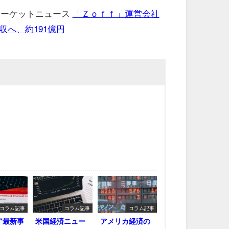
 マーケットニュース
「Ｚｏｆｆ」運営会社
へ、約191億円
コラム記事
コラム記事
コラム記事
“最新事
米国経済ニュー
アメリカ経済の