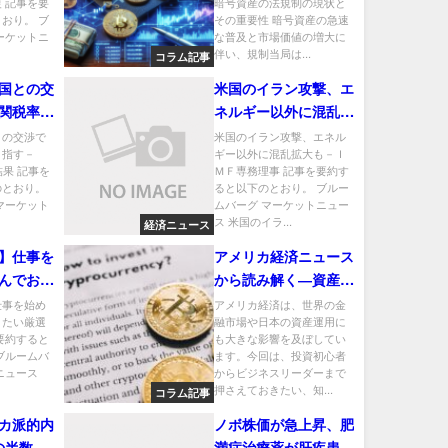
 記事を要
暗号資産の法規制の現状と
おり。 ブ
その重要性 暗号資産の急速
ーケットニ
な普及と市場価値の増大に
伴い、規制当局は...
コラム記事
国との交
米国のイラン攻撃、エ
関税率目
ネルギー以外に混乱拡
は暫定的
大も－ＩＭＦ専務理事
との交渉で
米国のイラン攻撃、エネル
目指す－
ギー以外に混乱拡大も－Ｉ
結果 記事を
ＭＦ専務理事 記事を要約す
のとおり。
ると以下のとおり。 ブルー
マーケット
ムバーグ マーケットニュー
ス 米国のイラ...
経済ニュース
】仕事を
アメリカ経済ニュース
んでおき
から読み解く―資産運
ース
用に役立つ3つの最新
仕事を始め
アメリカ経済は、世界の金
きたい厳選
融市場や日本の資産運用に
インパクト
要約すると
も大きな影響を及ぼしてい
ブルームバ
ます。今回は、投資初心者
ニュース
からビジネスリーダーまで
押さえておきたい、知...
コラム記事
タカ派的内
ノボ株価が急上昇、肥
の半数が
満症治療薬が肝疾患治