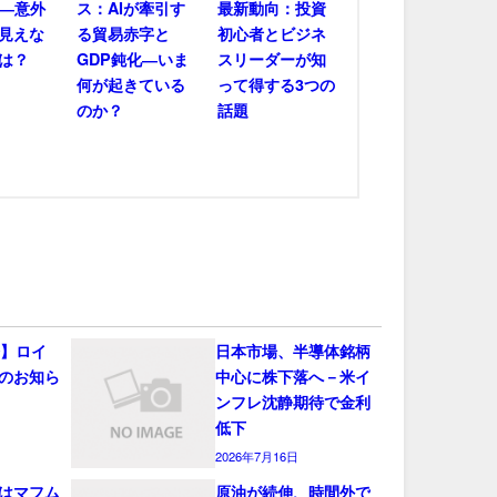
――意外
ス：AIが牽引す
最新動向：投資
見えな
る貿易赤字と
初心者とビジネ
は？
GDP鈍化―いま
スリーダーが知
何が起きている
って得する3つの
のか？
話題
会】ロイ
日本市場、半導体銘柄
のお知ら
中心に株下落へ－米イ
ンフレ沈静期待で金利
低下
2026年7月16日
はマフム
原油が続伸、時間外で