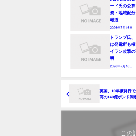
ード氏の公算
資・地域配分
報道
2026年7月16日
トランプ氏、
は発電所も標
イラン攻撃の
明
2026年7月16日
英国、10年債発行
高の140億ポンド調
通し－需要堅調
この