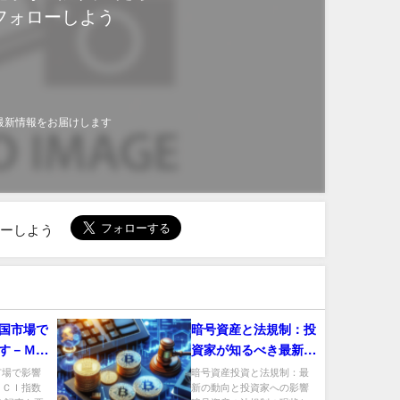
フォローしよう
最新情報をお届けします
ローしよう
国市場で
暗号資産と法規制：投
す－ＭＳ
資家が知るべき最新動
エート急
向
市場で影響
暗号資産投資と法規制：最
ＳＣＩ指数
新の動向と投資家への影響