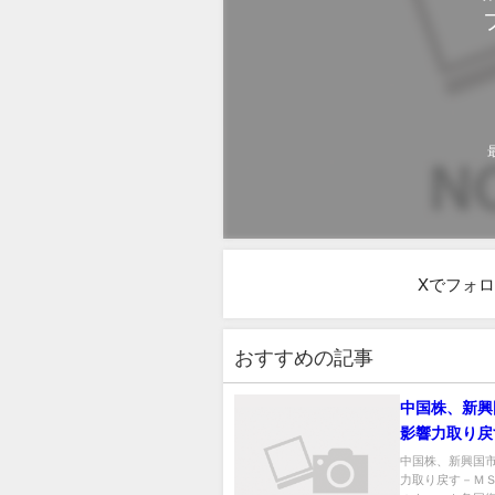
Xでフォ
おすすめの記事
中国株、新興
影響力取り戻
ＣＩ指数のウ
中国株、新興国
力取り戻す－Ｍ
回復