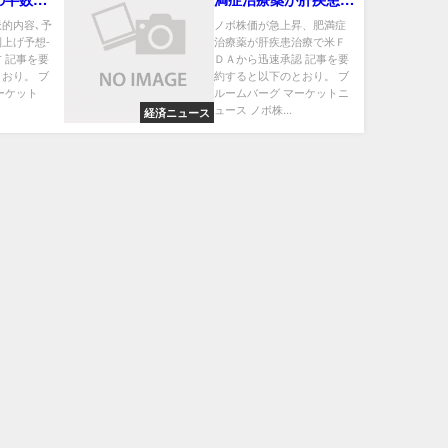
市場関係
療で米ＦＤＡから迅速
派的内容､予
ノボ株価が急上昇、肥満症
上げ予想-
治療薬が肝疾患治療で米Ｆ
承認
 記事を要
ＤＡから迅速承認 記事を要
おり。 ブ
約すると以下のとおり。 ブ
ーケット
ルームバーグ マーケットニ
ュース ノボ株...
経済ニュース