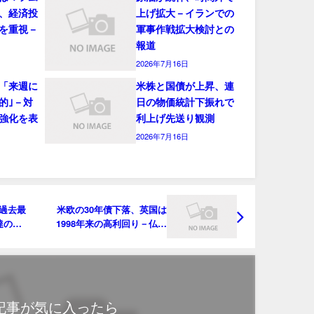
、経済投
上げ拡大－イランでの
を重視－
軍事作戦拡大検討との
報道
2026年7月16日
「来週に
米株と国債が上昇、連
的｣－対
日の物価統計下振れで
強化を表
利上げ先送り観測
2026年7月16日
で過去最
米欧の30年債下落、英国は
達の見
1998年来の高利回り－仏は
4.5％超え
記事が気に入ったら