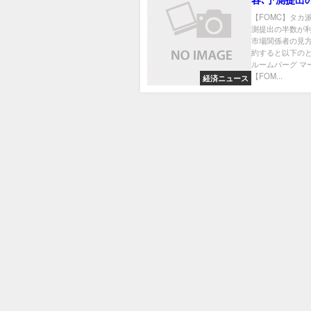
利上げ予想-
【FOMC】タカ
測提出の半数が利
者の見方
市場関係者の見方
約すると以下のと
ルームバーグ マ
【FOM...
経済ニュース