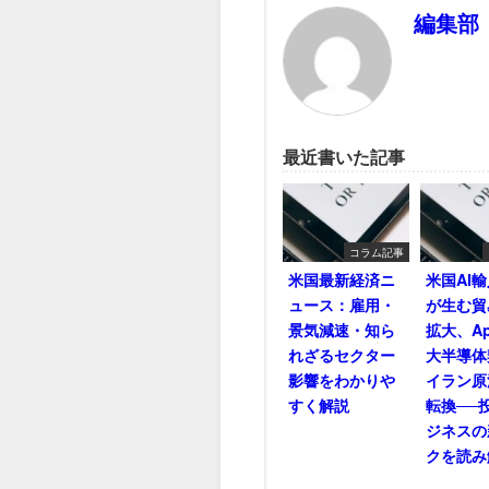
編集部
最近書いた記事
コラム記事
米国最新経済ニ
米国AI
ュース：雇用・
が生む貿
景気減速・知ら
拡大、Ap
れざるセクター
大半導体
影響をわかりや
イラン原
すく解説
転換──
ジネスの
クを読み