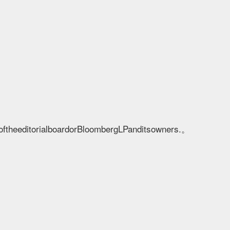
noftheeditorialboardorBloombergLPanditsowners.。