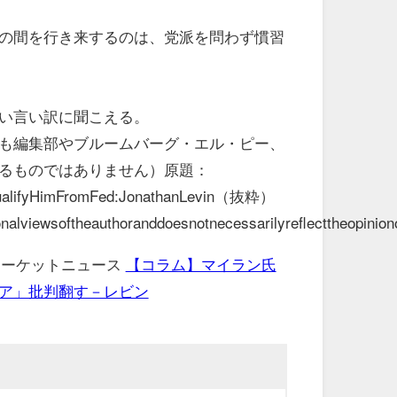
の間を行き来するのは、党派を問わず慣習
い言い訳に聞こえる。
も編集部やブルームバーグ・エル・ピー、
るものではありません）原題：
qualifyHimFromFed:JonathanLevin（抜粋）
nalviewsoftheauthoranddoesnotnecessarilyreflecttheopinio
 マーケットニュース
【コラム】マイラン氏
ア」批判翻す－レビン