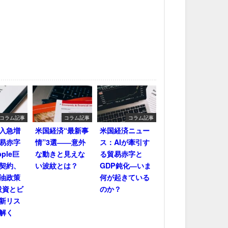
コラム記事
コラム記事
コラム記事
輸入急増
米国経済“最新事
米国経済ニュー
易赤字
情”3選――意外
ス：AIが牽引す
ple巨
な動きと見えな
る貿易赤字と
契約、
い波紋とは？
GDP鈍化―いま
油政策
何が起きている
投資とビ
のか？
新リス
解く