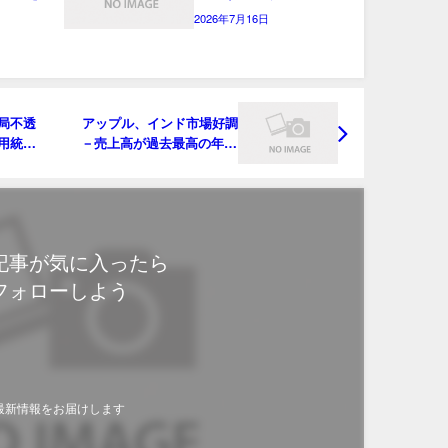
2026年7月16日
局不透
アップル、インド市場好調
用統計
－売上高が過去最高の年90
億ドル
記事が気に入ったら
フォローしよう
最新情報をお届けします