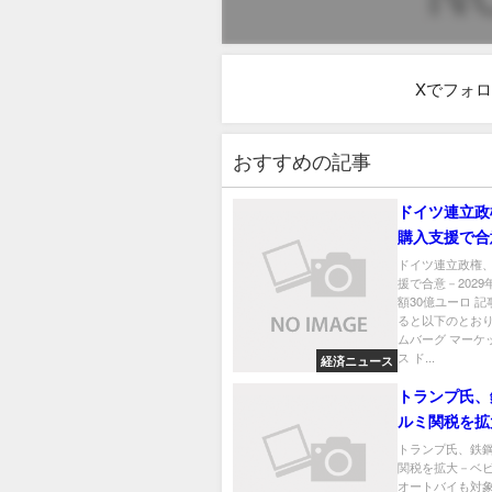
Xでフォ
おすすめの記事
ドイツ連立政
購入支援で合
2029年まで
ドイツ連立政権、
援で合意－2029
億ユーロ
額30億ユーロ 
ると以下のとおり
ムバーグ マーケ
ス ド...
経済ニュース
トランプ氏、
ルミ関税を拡
ー用品やオー
トランプ氏、鉄
関税を拡大－ベ
対象
オートバイも対象