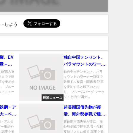
ローしよう
権、EV
独自中国テンセント、
意－
パラマウントのワーナ
で総額30
ー買収で数億ドル投資
EV購入支
独自中国テンセント、パラ
年までで総
マウントのワーナー買収で
－関係者
記事を要約す
数億ドル投資－関係者 記事
。 ブルー
を要約すると以下のとお
ットニュー
り。 ブルームバーグ マーケ
ット 独自中国テ...
経済ニュース
鉄鋼・ア
超長期国債先物が復
大－ベビ
活、海外勢参戦で建玉
トバイも
急増－金利変動リスク
鋼・アルミ
超長期国債先物が復活、海
ビー用品や
外勢参戦で建玉急増－金利
に備え
 記事を要
変動リスクに備え 記事を要