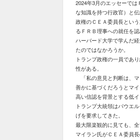
2024年3月のエッセーで
な知識を持つ行政官）と伝
政権のＣＥＡ委員長という
るＦＲＢ理事への就任を認
ハーバード大学で学んだ経
たのではなかろうか。
トランプ政権の一員であり
性がある。
「私の意見と判断は、マ
善かに基づくだろうとマイ
高い信認を背景とする低イ
トランプ大統領はパウエル
げを要求してきた。
最大限楽観的に見ても、全
マイラン氏がＣＥＡ委員長