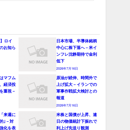
会】ロイ
日本市場、半導体銘柄
のお知ら
中心に株下落へ－米イ
ンフレ沈静期待で金利
低下
2026年7月16日
はマフム
原油が続伸、時間外で
、経済投
上げ拡大－イランでの
を重視－
軍事作戦拡大検討との
報道
2026年7月16日
「来週に
米株と国債が上昇、連
的｣－対
日の物価統計下振れで
強化を表
利上げ先送り観測