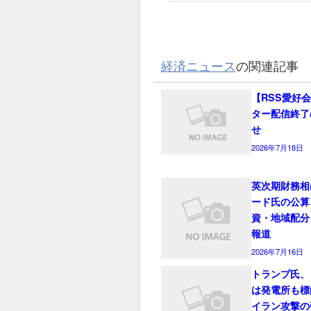
経済ニュース
の関連記事
【RSS愛好
ター配信終了
せ
2026年7月18日
英次期財務相
ード氏の公算
資・地域配分
報道
2026年7月16日
トランプ氏、
は発電所も標
イラン攻撃の