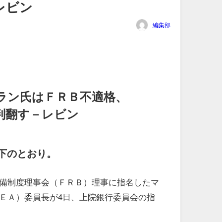
レビン
編集部
ラン氏はＦＲＢ不適格、
判翻す－レビン
下のとおり。
備制度理事会（ＦＲＢ）理事に指名したマ
ＥＡ）委員長が4日、上院銀行委員会の指