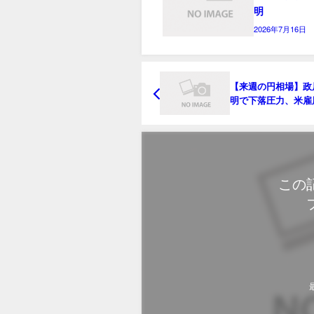
明
2026年7月16日
【来週の円相場】政
明で下落圧力、米雇
後もドル売り限定
この