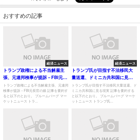
おすすめの記事
経済ニュース
経済ニュース
トランプ政権による不当解雇主
トランプ氏が目指す不法移民大
張、元連邦検事が提訴－FBI元長
量送還、ドミニカ共和国に見る
官の娘
現実
トランプ政権による不当解雇主張、元連邦
トランプ氏が目指す不法移民大量送還、ド
検事が提訴－FBI元長官の娘 記事を要約す
ミニカ共和国に見る現実 記事を要約する
ると以下のとおり。 ブルームバーグ マー
と以下のとおり。 ブルームバーグ マーケ
ケットニュース トラ...
ットニュース トランプ氏...