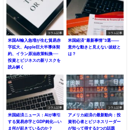
コラム記事
コラム記事
米国AI輸入急増が生む貿易赤
米国経済“最新事情”3選――
字拡大、Apple巨大半導体契
意外な動きと見えない波紋と
約、イラン原油政策転換──
は？
投資とビジネスの新リスクを
読み解く
コラム記事
コラム記事
米国経済ニュース：AIが牽引
アメリカ経済の最新動向：投
する貿易赤字とGDP鈍化―い
資初心者とビジネスリーダー
ま何が起きているのか？
が知って得する3つの話題