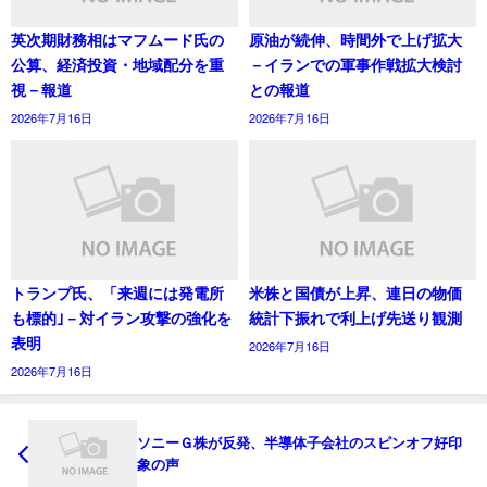
英次期財務相はマフムード氏の
原油が続伸、時間外で上げ拡大
公算、経済投資・地域配分を重
－イランでの軍事作戦拡大検討
視－報道
との報道
2026年7月16日
2026年7月16日
トランプ氏、「来週には発電所
米株と国債が上昇、連日の物価
も標的｣－対イラン攻撃の強化を
統計下振れで利上げ先送り観測
表明
2026年7月16日
2026年7月16日
ソニーＧ株が反発、半導体子会社のスピンオフ好印
象の声