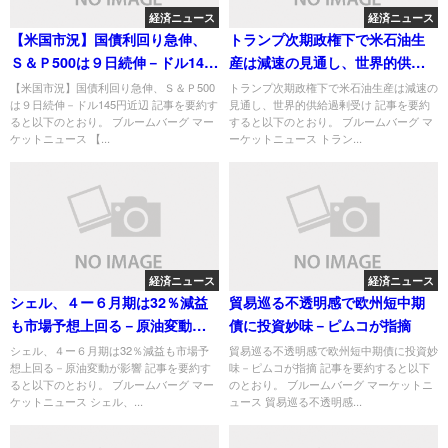
経済ニュース
経済ニュース
【米国市況】国債利回り急伸、
トランプ次期政権下で米石油生
Ｓ＆Ｐ500は９日続伸－ドル145
産は減速の見通し、世界的供給
円近辺
過剰受け
【米国市況】国債利回り急伸、Ｓ＆Ｐ500
トランプ次期政権下で米石油生産は減速の
は９日続伸－ドル145円近辺 記事を要約す
見通し、世界的供給過剰受け 記事を要約
ると以下のとおり。 ブルームバーグ マー
すると以下のとおり。 ブルームバーグ マ
ケットニュース 【...
ーケットニュース トラン...
経済ニュース
経済ニュース
シェル、４ー６月期は32％減益
貿易巡る不透明感で欧州短中期
も市場予想上回る－原油変動が
債に投資妙味－ピムコが指摘
影響
シェル、４ー６月期は32％減益も市場予
貿易巡る不透明感で欧州短中期債に投資妙
想上回る－原油変動が影響 記事を要約す
味－ピムコが指摘 記事を要約すると以下
ると以下のとおり。 ブルームバーグ マー
のとおり。 ブルームバーグ マーケットニ
ケットニュース シェル、...
ュース 貿易巡る不透明感...