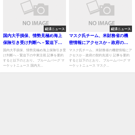
経済ニュース
経済ニュース
国内大手損保、情勢見極め海上
マスク氏チーム、米財務省の機
保険引き受け判断へ－緊迫下の
密情報にアクセスか－政府の契
中東注視
約先巡り
国内大手損保、情勢見極め海上保険引き受
マスク氏チーム、米財務省の機密情報にア
け判断へ－緊迫下の中東注視 記事を要約
クセスか－政府の契約先巡り 記事を要約
すると以下のとおり。 ブルームバーグ マ
すると以下のとおり。 ブルームバーグ マ
ーケットニュース 国内大...
ーケットニュース マスク...