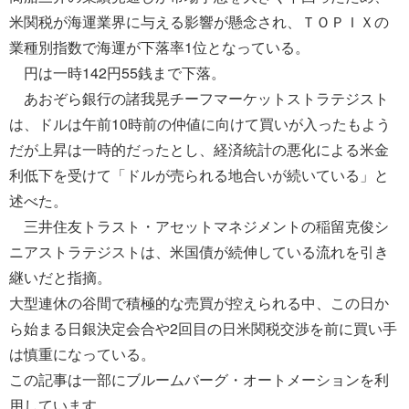
米関税が海運業界に与える影響が懸念され、ＴＯＰＩＸの
業種別指数で海運が下落率1位となっている。
円は一時142円55銭まで下落。
あおぞら銀行の諸我晃チーフマーケットストラテジスト
は、ドルは午前10時前の仲値に向けて買いが入ったもよう
だが上昇は一時的だったとし、経済統計の悪化による米金
利低下を受けて「ドルが売られる地合いが続いている」と
述べた。
三井住友トラスト・アセットマネジメントの稲留克俊シ
ニアストラテジストは、米国債が続伸している流れを引き
継いだと指摘。
大型連休の谷間で積極的な売買が控えられる中、この日か
ら始まる日銀決定会合や2回目の日米関税交渉を前に買い手
は慎重になっている。
この記事は一部にブルームバーグ・オートメーションを利
用しています。