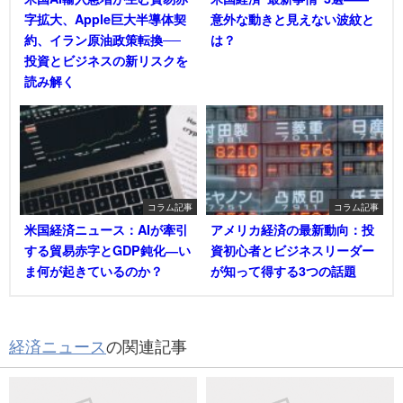
字拡大、Apple巨大半導体契
意外な動きと見えない波紋と
約、イラン原油政策転換──
は？
投資とビジネスの新リスクを
読み解く
コラム記事
コラム記事
米国経済ニュース：AIが牽引
アメリカ経済の最新動向：投
する貿易赤字とGDP鈍化―い
資初心者とビジネスリーダー
ま何が起きているのか？
が知って得する3つの話題
経済ニュース
の関連記事