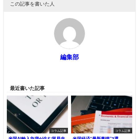
この記事を書いた人
編集部
最近書いた記事
コラム記事
コラム記事
米国AI輸入急増が生む貿易赤
米国経済“最新事情”3選――