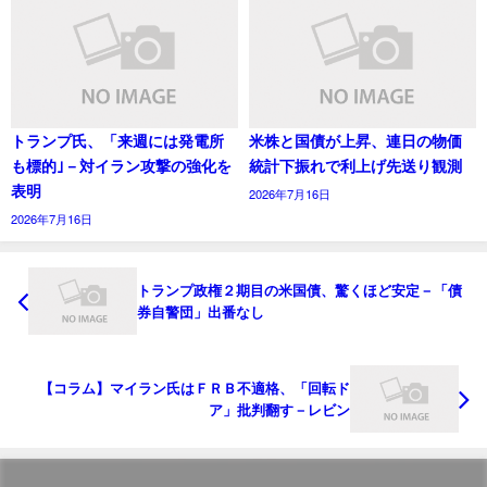
トランプ氏、「来週には発電所
米株と国債が上昇、連日の物価
も標的｣－対イラン攻撃の強化を
統計下振れで利上げ先送り観測
表明
2026年7月16日
2026年7月16日
トランプ政権２期目の米国債、驚くほど安定－「債
券自警団」出番なし
【コラム】マイラン氏はＦＲＢ不適格、「回転ド
ア」批判翻す－レビン