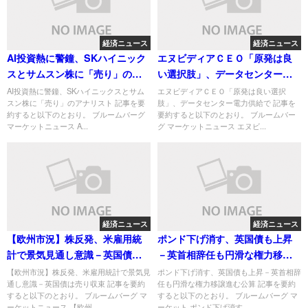
経済ニュース
経済ニュース
AI投資熱に警鐘、SKハイニック
エヌビディアＣＥＯ「原発は良
スとサムスン株に「売り」のア
い選択肢」、データセンター電
ナリスト
力供給で
AI投資熱に警鐘、SKハイニックスとサム
エヌビディアＣＥＯ「原発は良い選択
スン株に「売り」のアナリスト 記事を要
肢」、データセンター電力供給で 記事を
約すると以下のとおり。 ブルームバーグ
要約すると以下のとおり。 ブルームバー
マーケットニュース A...
グ マーケットニュース エヌビ...
経済ニュース
経済ニュース
【欧州市況】株反発、米雇用統
ポンド下げ消す、英国債も上昇
計で景気見通し意識－英国債は
－英首相辞任も円滑な権力移譲
売り収束
進む公算
【欧州市況】株反発、米雇用統計で景気見
ポンド下げ消す、英国債も上昇－英首相辞
通し意識－英国債は売り収束 記事を要約
任も円滑な権力移譲進む公算 記事を要約
すると以下のとおり。 ブルームバーグ マ
すると以下のとおり。 ブルームバーグ マ
ーケットニュース 【欧州...
ーケット ポンド下げ消す...