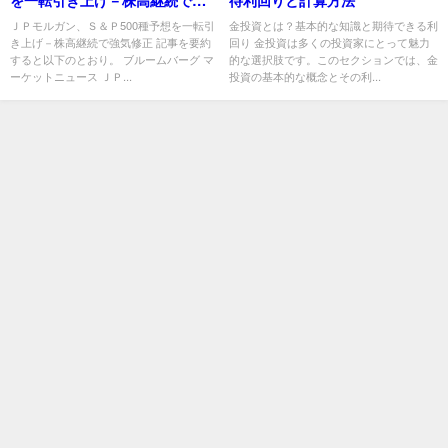
を一転引き上げ－株高継続で強
待利回りと計算方法
気修正
ＪＰモルガン、Ｓ＆Ｐ500種予想を一転引
金投資とは？基本的な知識と期待できる利
き上げ－株高継続で強気修正 記事を要約
回り 金投資は多くの投資家にとって魅力
すると以下のとおり。 ブルームバーグ マ
的な選択肢です。このセクションでは、金
ーケットニュース ＪＰ...
投資の基本的な概念とその利...