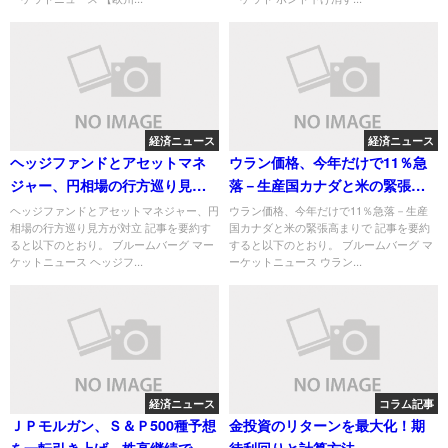
経済ニュース
経済ニュース
ヘッジファンドとアセットマネ
ウラン価格、今年だけで11％急
ジャー、円相場の行方巡り見方
落－生産国カナダと米の緊張高
が対立
まりで
ヘッジファンドとアセットマネジャー、円
ウラン価格、今年だけで11％急落－生産
相場の行方巡り見方が対立 記事を要約す
国カナダと米の緊張高まりで 記事を要約
ると以下のとおり。 ブルームバーグ マー
すると以下のとおり。 ブルームバーグ マ
ケットニュース ヘッジフ...
ーケットニュース ウラン...
経済ニュース
コラム記事
ＪＰモルガン、Ｓ＆Ｐ500種予想
金投資のリターンを最大化！期