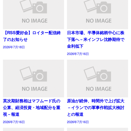
【RSS愛好会】ロイター配信終
日本市場、半導体銘柄中心に株
了のお知らせ
下落へ－米インフレ沈静期待で
金利低下
2026年7月18日
2026年7月16日
英次期財務相はマフムード氏の
原油が続伸、時間外で上げ拡大
公算、経済投資・地域配分を重
－イランでの軍事作戦拡大検討
視－報道
との報道
2026年7月16日
2026年7月16日