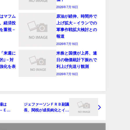
2026年7月16日
はマフム
原油が続伸、時間外で
、経済投
上げ拡大－イランでの
を重視－
軍事作戦拡大検討との
報道
2026年7月16日
「来週に
米株と国債が上昇、連
的｣－対
日の物価統計下振れで
強化を表
利上げ先送り観測
2026年7月16日
場は
ジェファーソンＦＲＢ副議
－ＥＣ
長、関税が成長鈍化とイン
フレ加速招き得る