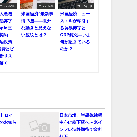
コラム記事
コラム記事
コラム記事
輸入急増
米国経済“最新事
米国経済ニュー
易赤字
情”3選――意外
ス：AIが牽引す
ple巨
な動きと見えな
る貿易赤字と
契約、
い波紋とは？
GDP鈍化―いま
油政策
何が起きている
投資とビ
のか？
新リス
解く
会】ロイ
日本市場、半導体銘柄
のお知ら
中心に株下落へ－米イ
ンフレ沈静期待で金利
低下