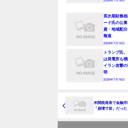
英次期財務相
ード氏の公算
資・地域配分
報道
2026年7月16日
トランプ氏、
は発電所も標
イラン攻撃の
明
2026年7月16日
米関税発表で金融市
「崩壊寸前」だった
Ｂナーゲル氏