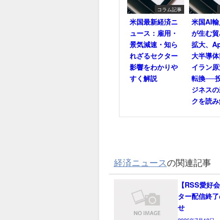
コラム記事
米国最新経済ニ
米国AI
ュース：雇用・
が生む貿
景気減速・知ら
拡大、Ap
れざるセクター
大半導体
影響をわかりや
イラン原
すく解説
転換──
ジネスの
クを読み
経済ニュース
の関連記事
【RSS愛好
ター配信終了
せ
2026年7月18日