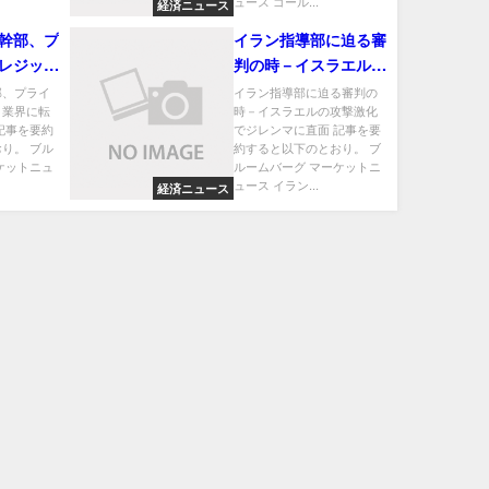
ュース ゴール...
経済ニュース
幹部、プ
イラン指導部に迫る審
レジット
判の時－イスラエルの
－流出続
攻撃激化でジレンマに
部、プライ
イラン指導部に迫る審判の
ト業界に転
時－イスラエルの攻撃激化
直面
記事を要約
でジレンマに直面 記事を要
り。 ブル
約すると以下のとおり。 ブ
ケットニュ
ルームバーグ マーケットニ
ュース イラン...
経済ニュース