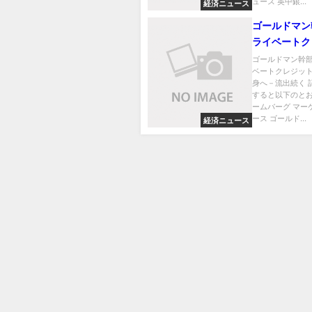
ュース 英中銀...
経済ニュース
ゴールドマン
ライベートク
業界に転身へ
ゴールドマン幹
ベートクレジッ
く
身へ－流出続く 
すると以下のとお
ームバーグ マー
ース ゴールド...
経済ニュース