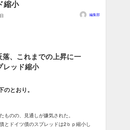
ド縮小
編集部
5日
反落、これまでの上昇に一
プレッド縮小
下のとおり。
たものの、見通しが嫌気された。
債とドイツ債のスプレッドは2ｂｐ縮小し