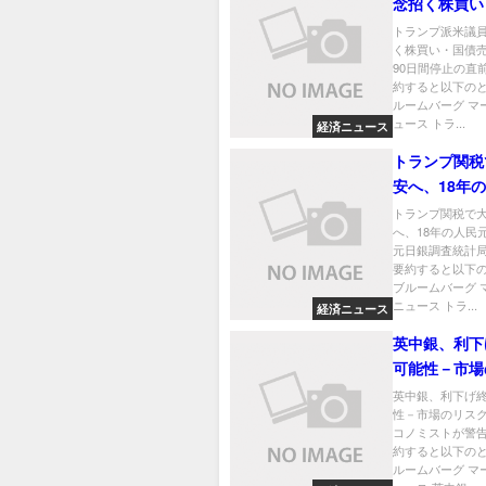
念招く株買い
り－関税90
トランプ派米議
く株買い・国債
の直前
90日間停止の直
約すると以下のと
ルームバーグ マ
ュース トラ...
経済ニュース
トランプ関税
安へ、18年
が示唆－元日
トランプ関税で
へ、18年の人民
計局長
元日銀調査統計局
要約すると以下
ブルームバーグ 
ニュース トラ...
経済ニュース
英中銀、利下
可能性－市場
を一部エコノ
英中銀、利下げ
性－市場のリス
警告
コノミストが警告
約すると以下のと
ルームバーグ マ