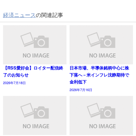
経済ニュース
の関連記事
【RSS愛好会】ロイター配信終
日本市場、半導体銘柄中心に株
了のお知らせ
下落へ－米インフレ沈静期待で
金利低下
2026年7月18日
2026年7月16日