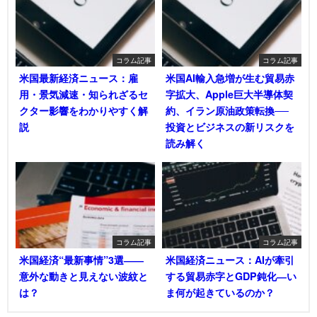
コラム記事
コラム記事
米国最新経済ニュース：雇
米国AI輸入急増が生む貿易赤
用・景気減速・知られざるセ
字拡大、Apple巨大半導体契
クター影響をわかりやすく解
約、イラン原油政策転換──
説
投資とビジネスの新リスクを
読み解く
コラム記事
コラム記事
米国経済“最新事情”3選――
米国経済ニュース：AIが牽引
意外な動きと見えない波紋と
する貿易赤字とGDP鈍化―い
は？
ま何が起きているのか？