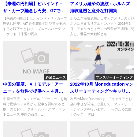
【来週の円相場】ビハインド・
アメリカ経済の波紋：ホルムズ
ザ・カーブ懸念し円安、G7で打
海峡危機と意外な打開策
開策注目
【来週の円相場】ビハインド・ザ・カーブ
ホルムズ海峡危機が日本とアメリカのビジ
懸念し円安、G7で打開策注目 記事を要約
ネスに与えるリアルインパクト 2026年3
すると以下のとおり。 ブルームバーグ マ
月、アメリカとイランの戦争が三週目に突
ーケット 【来週の円相...
入し、世界の大動脈とも...
経済ニュース
マンスリーミーティング
中国の百度、ＡＩモデル「アー
2022年10月 Moneducationマン
ニー」を無料で提供へ－４月か
スリーミーティング〜キャリア
ら
とお金の幸せな関係〜
中国の百度、ＡＩモデル「アーニー」を無
次回のMoneDucationは、「キャリアとお
料で提供へ－４月から 記事を要約すると
金の幸せな関係」と題して、マンスリーミ
以下のとおり。 ブルームバーグ マーケッ
ーティングを行います。 「何のために働
トニュース 中国の百度、...
くのか？」 実は...