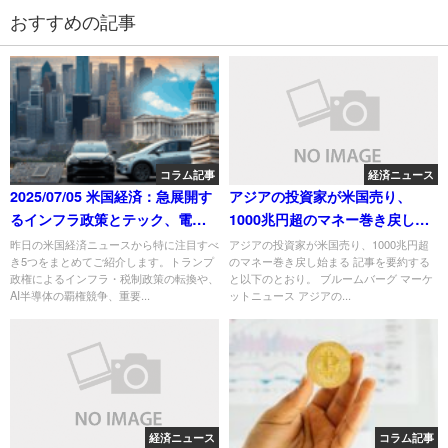
おすすめの記事
コラム記事
経済ニュース
2025/07/05 米国経済：急展開す
アジアの投資家が米国売り、
るインフラ政策とテック、電気
1000兆円超のマネー巻き戻し始
車、半導体市場の行方
まる
昨日の米国経済ニュースから特に注目すべ
アジアの投資家が米国売り、1000兆円超
き5つをまとめてご紹介します。トランプ
のマネー巻き戻し始まる 記事を要約する
政権によるインフラ・税制政策の転換や、
と以下のとおり。 ブルームバーグ マーケ
AI半導体の覇権競争、重要...
ットニュース アジアの...
経済ニュース
コラム記事