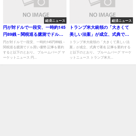
経済ニュース
経済ニュース
円が対ドルで一段安、一時約145
トランプ米大統領の「大きくて
円89銭－関税巡る臆測でドル買
美しい法案」が成立、式典で署
い優勢
名
円が対ドルで一段安、一時約145円89銭－
トランプ米大統領の「大きくて美しい法
関税巡る臆測でドル買い優勢 記事を要約
案」が成立、式典で署名 記事を要約する
すると以下のとおり。 ブルームバーグ マ
と以下のとおり。 ブルームバーグ マーケ
ーケットニュース 円...
ットニュース トランプ米大...