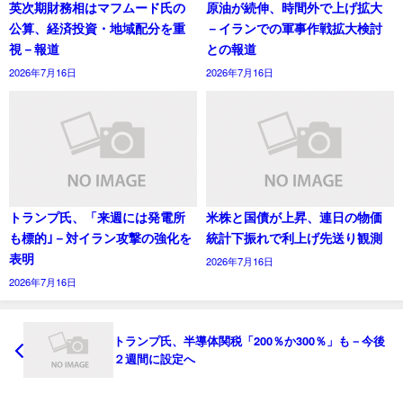
英次期財務相はマフムード氏の
原油が続伸、時間外で上げ拡大
公算、経済投資・地域配分を重
－イランでの軍事作戦拡大検討
視－報道
との報道
2026年7月16日
2026年7月16日
トランプ氏、「来週には発電所
米株と国債が上昇、連日の物価
も標的｣－対イラン攻撃の強化を
統計下振れで利上げ先送り観測
表明
2026年7月16日
2026年7月16日
トランプ氏、半導体関税「200％か300％」も－今後
２週間に設定へ