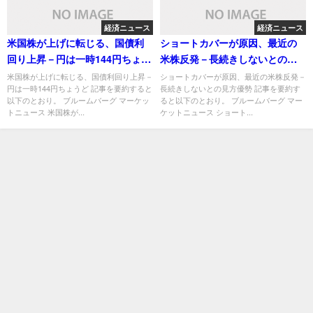
経済ニュース
経済ニュース
米国株が上げに転じる、国債利
ショートカバーが原因、最近の
回り上昇－円は一時144円ちょう
米株反発－長続きしないとの見
ど
方優勢
米国株が上げに転じる、国債利回り上昇－
ショートカバーが原因、最近の米株反発－
円は一時144円ちょうど 記事を要約すると
長続きしないとの見方優勢 記事を要約す
以下のとおり。 ブルームバーグ マーケッ
ると以下のとおり。 ブルームバーグ マー
トニュース 米国株が...
ケットニュース ショート...