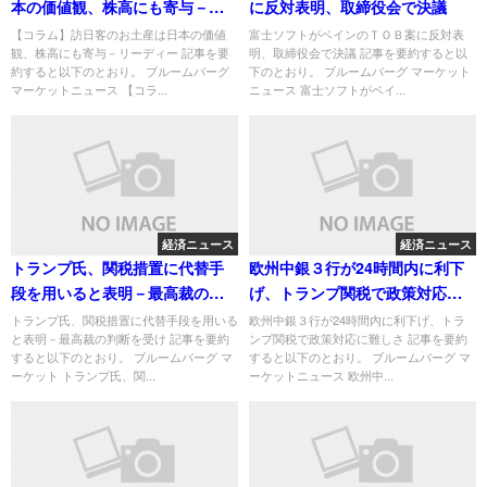
本の価値観、株高にも寄与－リ
に反対表明、取締役会で決議
ーディー
【コラム】訪日客のお土産は日本の価値
富士ソフトがベインのＴＯＢ案に反対表
観、株高にも寄与－リーディー 記事を要
明、取締役会で決議 記事を要約すると以
約すると以下のとおり。 ブルームバーグ
下のとおり。 ブルームバーグ マーケット
マーケットニュース 【コラ...
ニュース 富士ソフトがベイ...
経済ニュース
経済ニュース
トランプ氏、関税措置に代替手
欧州中銀３行が24時間内に利下
段を用いると表明－最高裁の判
げ、トランプ関税で政策対応に
断を受け
難しさ
トランプ氏、関税措置に代替手段を用いる
欧州中銀３行が24時間内に利下げ、トラ
と表明－最高裁の判断を受け 記事を要約
ンプ関税で政策対応に難しさ 記事を要約
すると以下のとおり。 ブルームバーグ マ
すると以下のとおり。 ブルームバーグ マ
ーケット トランプ氏、関...
ーケットニュース 欧州中...