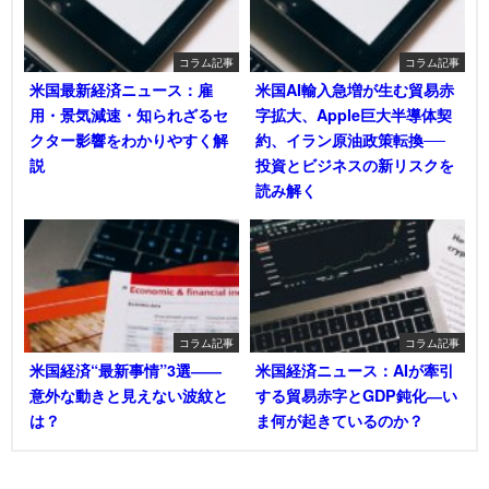
コラム記事
コラム記事
米国最新経済ニュース：雇
米国AI輸入急増が生む貿易赤
用・景気減速・知られざるセ
字拡大、Apple巨大半導体契
クター影響をわかりやすく解
約、イラン原油政策転換──
説
投資とビジネスの新リスクを
読み解く
コラム記事
コラム記事
米国経済“最新事情”3選――
米国経済ニュース：AIが牽引
意外な動きと見えない波紋と
する貿易赤字とGDP鈍化―い
は？
ま何が起きているのか？