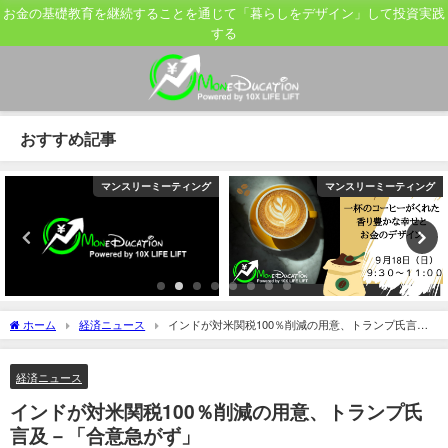
お金の基礎教育を継続することを通じて「暮らしをデザイン」して投資実践
する
おすすめ記事
マンスリーミーティング
マンスリーミーティング
ホーム
経済ニュース
インドが対米関税100％削減の用意、トランプ氏言及
－「合意急がず」
経済ニュース
インドが対米関税100％削減の用意、トランプ氏
言及－「合意急がず」