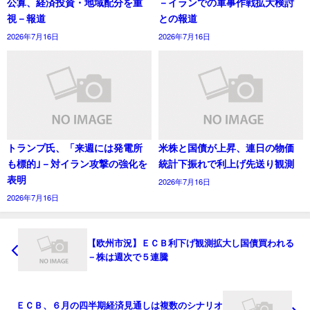
公算、経済投資・地域配分を重
－イランでの軍事作戦拡大検討
視－報道
との報道
2026年7月16日
2026年7月16日
トランプ氏、「来週には発電所
米株と国債が上昇、連日の物価
も標的｣－対イラン攻撃の強化を
統計下振れで利上げ先送り観測
表明
2026年7月16日
2026年7月16日
【欧州市況】ＥＣＢ利下げ観測拡大し国債買われる
－株は週次で５連騰
ＥＣＢ、６月の四半期経済見通しは複数のシナリオ