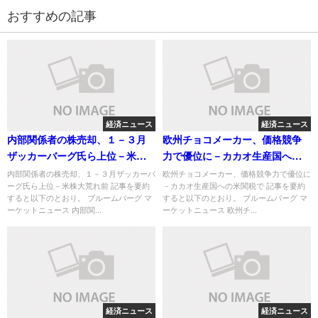
おすすめの記事
経済ニュース
経済ニュース
内部関係者の株売却、１－３月
欧州チョコメーカー、価格競争
ザッカーバーグ氏ら上位－米株
力で優位に－カカオ生産国への
大荒れ前
米関税で
内部関係者の株売却、１－３月ザッカーバ
欧州チョコメーカー、価格競争力で優位に
ーグ氏ら上位－米株大荒れ前 記事を要約
－カカオ生産国への米関税で 記事を要約
すると以下のとおり。 ブルームバーグ マ
すると以下のとおり。 ブルームバーグ マ
ーケットニュース 内部関...
ーケットニュース 欧州チ...
経済ニュース
経済ニュース