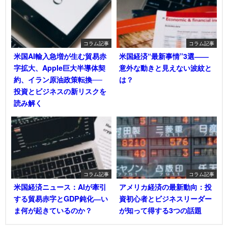
コラム記事
コラム記事
米国AI輸入急増が生む貿易赤
米国経済“最新事情”3選――
字拡大、Apple巨大半導体契
意外な動きと見えない波紋と
約、イラン原油政策転換──
は？
投資とビジネスの新リスクを
読み解く
コラム記事
コラム記事
米国経済ニュース：AIが牽引
アメリカ経済の最新動向：投
する貿易赤字とGDP鈍化―い
資初心者とビジネスリーダー
ま何が起きているのか？
が知って得する3つの話題