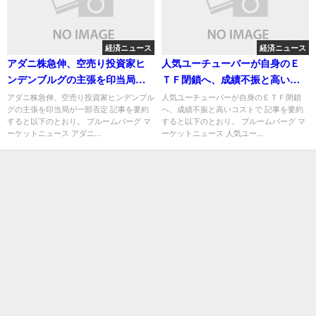
経済ニュース
経済ニュース
アダニ株急伸、空売り投資家ヒ
人気ユーチューバーが自身のＥ
ンデンブルグの主張を印当局が
ＴＦ閉鎖へ、成績不振と高いコ
一部否定
ストで
アダニ株急伸、空売り投資家ヒンデンブル
人気ユーチューバーが自身のＥＴＦ閉鎖
グの主張を印当局が一部否定 記事を要約
へ、成績不振と高いコストで 記事を要約
すると以下のとおり。 ブルームバーグ マ
すると以下のとおり。 ブルームバーグ マ
ーケットニュース アダニ...
ーケットニュース 人気ユー...