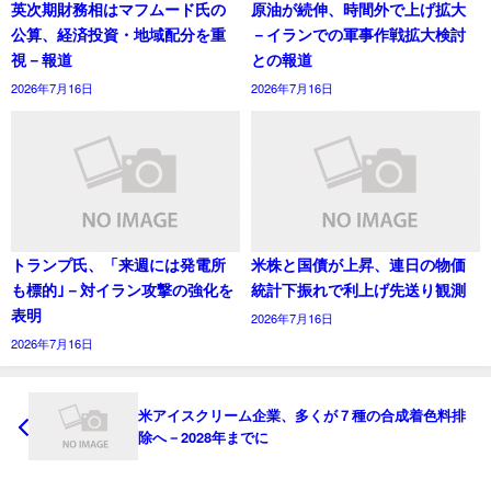
英次期財務相はマフムード氏の
原油が続伸、時間外で上げ拡大
公算、経済投資・地域配分を重
－イランでの軍事作戦拡大検討
視－報道
との報道
2026年7月16日
2026年7月16日
トランプ氏、「来週には発電所
米株と国債が上昇、連日の物価
も標的｣－対イラン攻撃の強化を
統計下振れで利上げ先送り観測
表明
2026年7月16日
2026年7月16日
米アイスクリーム企業、多くが７種の合成着色料排
除へ－2028年までに