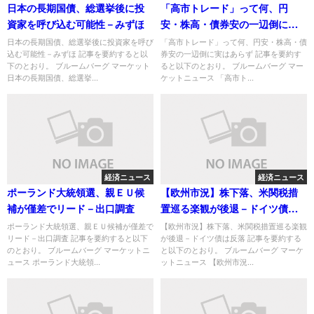
日本の長期国債、総選挙後に投
「高市トレード」って何、円
資家を呼び込む可能性－みずほ
安・株高・債券安の一辺倒に実
はあらず
日本の長期国債、総選挙後に投資家を呼び
「高市トレード」って何、円安・株高・債
込む可能性－みずほ 記事を要約すると以
券安の一辺倒に実はあらず 記事を要約す
下のとおり。 ブルームバーグ マーケット
ると以下のとおり。 ブルームバーグ マー
日本の長期国債、総選挙...
ケットニュース 「高市ト...
経済ニュース
経済ニュース
ポーランド大統領選、親ＥＵ候
【欧州市況】株下落、米関税措
補が僅差でリード－出口調査
置巡る楽観が後退－ドイツ債は
反落
ポーランド大統領選、親ＥＵ候補が僅差で
【欧州市況】株下落、米関税措置巡る楽観
リード－出口調査 記事を要約すると以下
が後退－ドイツ債は反落 記事を要約する
のとおり。 ブルームバーグ マーケットニ
と以下のとおり。 ブルームバーグ マーケ
ュース ポーランド大統領...
ットニュース 【欧州市況...