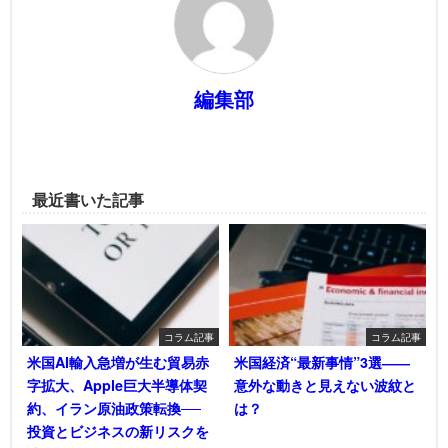
編集部
最近書いた記事
コラム記事
コラム記事
米国AI輸入急増が生む貿易赤
米国経済“最新事情”3選――
字拡大、Apple巨大半導体契
意外な動きと見えない波紋と
約、イラン原油政策転換──
は？
投資とビジネスの新リスクを