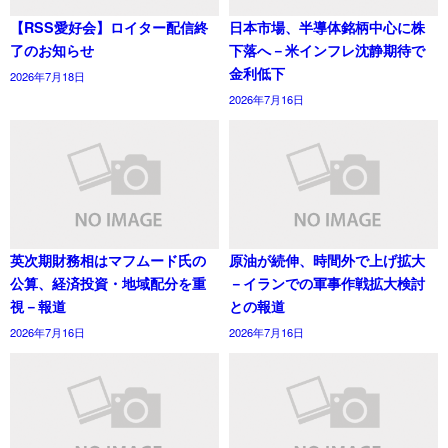
【RSS愛好会】ロイター配信終
日本市場、半導体銘柄中心に株
了のお知らせ
下落へ－米インフレ沈静期待で
金利低下
2026年7月18日
2026年7月16日
英次期財務相はマフムード氏の
原油が続伸、時間外で上げ拡大
公算、経済投資・地域配分を重
－イランでの軍事作戦拡大検討
視－報道
との報道
2026年7月16日
2026年7月16日