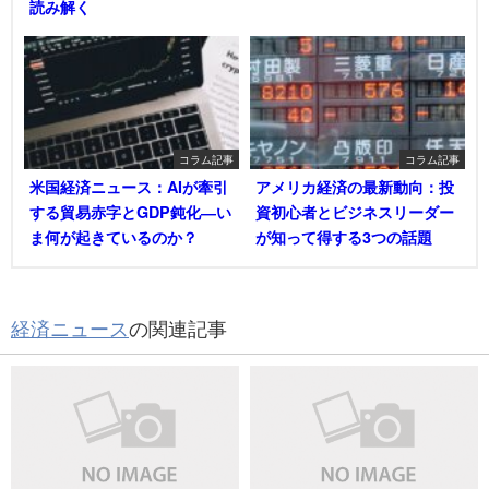
読み解く
コラム記事
コラム記事
米国経済ニュース：AIが牽引
アメリカ経済の最新動向：投
する貿易赤字とGDP鈍化―い
資初心者とビジネスリーダー
ま何が起きているのか？
が知って得する3つの話題
経済ニュース
の関連記事