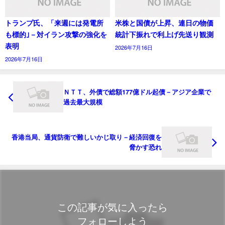
トランプ氏、「来週には発電所
米株と国債が上昇、連日の物価
も標的｣－対イラン攻撃の強化を
統計下振れで利上げ先送り観測
表明
2026年7月16日
2026年7月16日
ＮＴＴ、外債で総額177億ドル起債－アジア企業で
過去最大規模
香港当局、通貨防衛で難しいかじ取り－経済回復を
脅かす恐れ
この記事が気に入ったら
フォローしよう