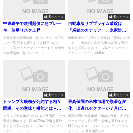
経済ニュース
経済ニュース
中東紛争で欧州起債に急ブレー
自動車版サブプライム破綻は
キ、信用リスク上昇
「炭鉱のカナリア」、米家計に
広がる痛み
中東紛争で欧州起債に急ブレーキ、信用リ
自動車版サブプライム破綻は「炭鉱のカナ
スク上昇 記事を要約すると以下のとお
リア」、米家計に広がる痛み 記事を要約
り。 ブルームバーグ マーケット 中東紛争
すると以下のとおり。 ブルームバーグ マ
で欧州起債に急ブレーキ、...
ーケットニュース 自動車...
経済ニュース
経済ニュース
トランプ大統領が公約する相互
最高値圏の米株市場で顕著な変
関税、その意味と機能とは－
化、出遅れセクターが７月に浮
QuickTake
上
トランプ大統領が公約する相互関税、その
最高値圏の米株市場で顕著な変化、出遅れ
意味と機能とは－QuickTake 記事を要約
セクターが７月に浮上 記事を要約すると
すると以下のとおり。 ブルームバーグ マ
以下のとおり。 ブルームバーグ マーケッ
ーケットニュース...
トニュース 最高値圏の米...