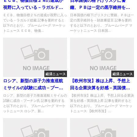
視野に入っている－ラガルド総
鐘、ＰＢは一定の黒字維持を－
裁
財政審提言
ＥＣＢ、物価目標２％の達成が視野に入っ
日本国債の格下げリスクに警鐘、ＰＢは一
ている－ラガルド総裁 記事を要約すると
定の黒字維持を－財政審提言 記事を要約
以下のとおり。 ブルームバーグ マーケッ
すると以下のとおり。 ブルームバーグ マ
トニュース ＥＣＢ、物価...
ーケットニュース 日本国...
経済ニュース
経済ニュース
ロシア、新型の原子力推進巡航
【欧州市況】株は上昇、予想上
ミサイルの試験に成功－プーチ
回る企業決算を好感－英国債上
ン氏
昇
ロシア、新型の原子力推進巡航ミサイルの
【欧州市況】株は上昇、予想上回る企業決
試験に成功－プーチン氏 記事を要約する
算を好感－英国債上昇 記事を要約すると
と以下のとおり。 ブルームバーグ マーケ
以下のとおり。 ブルームバーグ マーケッ
ットニュース ロシア、新...
トニュース 【欧州市況】...