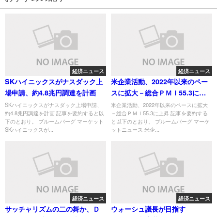
経済ニュース
経済ニュース
SKハイニックスがナスダック上
米企業活動、2022年以来のペー
場申請、約4.8兆円調達を計画
スに拡大－総合ＰＭＩ55.3に上
昇
SKハイニックスがナスダック上場申請、
米企業活動、2022年以来のペースに拡大
約4.8兆円調達を計画 記事を要約すると以
－総合ＰＭＩ55.3に上昇 記事を要約する
下のとおり。 ブルームバーグ マーケット
と以下のとおり。 ブルームバーグ マーケ
SKハイニックスが...
ットニュース 米企...
経済ニュース
経済ニュース
サッチャリズムの二の舞か、Ｄ
ウォーシュ議長が目指す