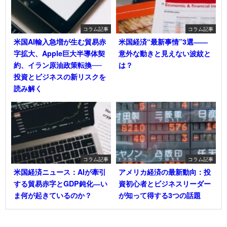
コラム記事
コラム記事
米国AI輸入急増が生む貿易赤
米国経済“最新事情”3選――
字拡大、Apple巨大半導体契
意外な動きと見えない波紋と
約、イラン原油政策転換──
は？
投資とビジネスの新リスクを
読み解く
コラム記事
コラム記事
米国経済ニュース：AIが牽引
アメリカ経済の最新動向：投
する貿易赤字とGDP鈍化―い
資初心者とビジネスリーダー
ま何が起きているのか？
が知って得する3つの話題