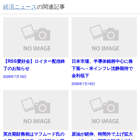
経済ニュース
の関連記事
【RSS愛好会】ロイター配信終
日本市場、半導体銘柄中心に株
了のお知らせ
下落へ－米インフレ沈静期待で
金利低下
2026年7月18日
2026年7月16日
英次期財務相はマフムード氏の
原油が続伸、時間外で上げ拡大