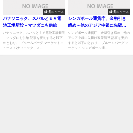
経済ニュース
経済ニュース
パナソニック、スバルとＥＶ電
シンガポール通貨庁、金融引き
池工場新設－マツダにも供給
締め－他のアジア中銀に先駆け
政策調整
パナソニック、スバルとＥＶ電池工場新設
シンガポール通貨庁、金融引き締め－他の
－マツダにも供給 記事を要約すると以下
アジア中銀に先駆け政策調整 記事を要約
のとおり。 ブルームバーグ マーケットニ
すると以下のとおり。 ブルームバーグ マ
ュース パナソニック、ス...
ーケット シンガポール通...