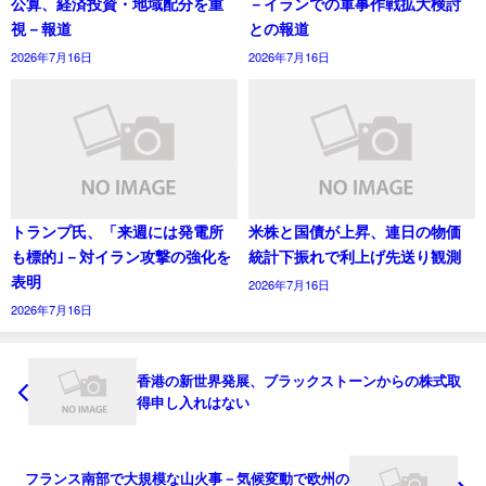
公算、経済投資・地域配分を重
－イランでの軍事作戦拡大検討
視－報道
との報道
2026年7月16日
2026年7月16日
トランプ氏、「来週には発電所
米株と国債が上昇、連日の物価
も標的｣－対イラン攻撃の強化を
統計下振れで利上げ先送り観測
表明
2026年7月16日
2026年7月16日
香港の新世界発展、ブラックストーンからの株式取
得申し入れはない
フランス南部で大規模な山火事－気候変動で欧州の