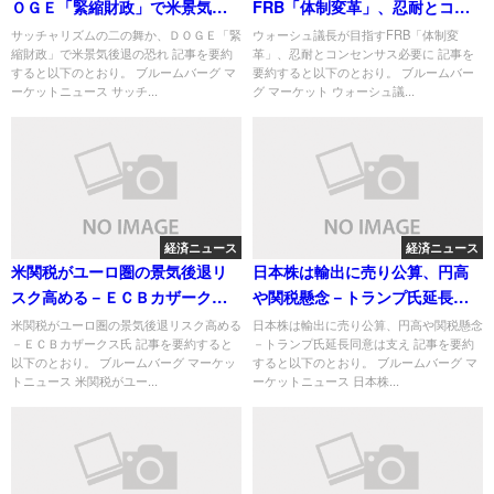
ＯＧＥ「緊縮財政」で米景気後
FRB「体制変革」、忍耐とコン
退の恐れ
センサス必要に
サッチャリズムの二の舞か、ＤＯＧＥ「緊
ウォーシュ議長が目指すFRB「体制変
縮財政」で米景気後退の恐れ 記事を要約
革」、忍耐とコンセンサス必要に 記事を
すると以下のとおり。 ブルームバーグ マ
要約すると以下のとおり。 ブルームバー
ーケットニュース サッチ...
グ マーケット ウォーシュ議...
経済ニュース
経済ニュース
米関税がユーロ圏の景気後退リ
日本株は輸出に売り公算、円高
スク高める－ＥＣＢカザークス
や関税懸念－トランプ氏延長同
氏
意は支え
米関税がユーロ圏の景気後退リスク高める
日本株は輸出に売り公算、円高や関税懸念
－ＥＣＢカザークス氏 記事を要約すると
－トランプ氏延長同意は支え 記事を要約
以下のとおり。 ブルームバーグ マーケッ
すると以下のとおり。 ブルームバーグ マ
トニュース 米関税がユー...
ーケットニュース 日本株...