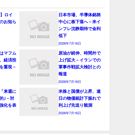
会】ロイ
日本市場、半導体銘柄
のお知ら
中心に株下落へ－米イ
ンフレ沈静期待で金利
低下
2026年7月16日
はマフム
原油が続伸、時間外で
、経済投
上げ拡大－イランでの
を重視－
軍事作戦拡大検討との
報道
2026年7月16日
「来週に
米株と国債が上昇、連
的｣－対
日の物価統計下振れで
強化を表
利上げ先送り観測
2026年7月16日