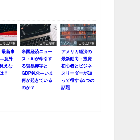
コラム記事
コラム記事
コラム記事
“最新事
米国経済ニュー
アメリカ経済の
――意外
ス：AIが牽引す
最新動向：投資
見えな
る貿易赤字と
初心者とビジネ
は？
GDP鈍化―いま
スリーダーが知
何が起きている
って得する3つの
のか？
話題