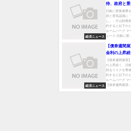
待、政府と景
「齟齬なし」
日銀に密接連携
府と景気認識に
務相
し」－片山財務相
約すると以下のと
ルームバーグ マ
ュース 日銀に密..
経済ニュース
【債券週間展
金利の上昇続
が後手に回る
【債券週間展望
の上昇続く、日
警戒
回るリスクを警戒
約すると以下のと
ルームバーグ マ
【債券週間展望...
経済ニュース