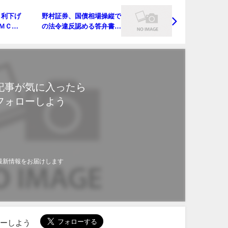
ト利下げ
野村証券、国債相場操縦で
ＭＣは
の法令違反認める答弁書を
金融庁に提出
記事が気に入ったら
フォローしよう
最新情報をお届けします
ローしよう