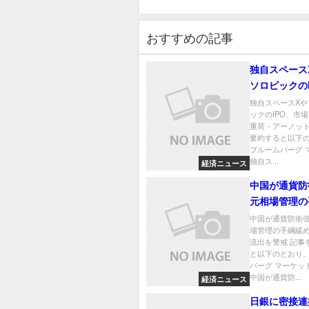
おすすめの記事
独自スペース
ソロピックの
場に長期的な
独自スペースXや
ックのIPO、市
ーノット氏
重荷－アーノット
要約すると以下
ブルームバーグ 
独自ス...
経済ニュース
中国が通貨防
元相場管理の
ず－資本流出
中国が通貨防衛
場管理の手綱緩
流出を警戒 記事
と以下のとおり。
バーグ マーケッ
中国が通貨防...
経済ニュース
日銀に密接連