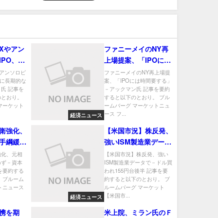
Xやアン
ファニーメイのNY再
IPO、市
上場提案、「IPOには
重荷－ア
時間要する」－アック
アンソロピ
ファニーメイのNY再上場提
場に長期的な
案、「IPOには時間要する」
マン氏
氏 記事を
－アックマン氏 記事を要約
のとおり。
すると以下のとおり。 ブル
マーケット
ームバーグ マーケットニュ
ース フ...
経済ニュース
衛強化、
【米国市況】株反発、
手綱緩め
強いISM製造業データ
を警戒
で－ドル買われ155円
強化、元相
【米国市況】株反発、強い
めず－資本
ISM製造業データで－ドル買
台後半
を要約する
われ155円台後半 記事を要
 ブルーム
約すると以下のとおり。 ブ
トニュース
ルームバーグ マーケット
【米国市...
経済ニュース
携を期
米上院、ミラン氏のＦ