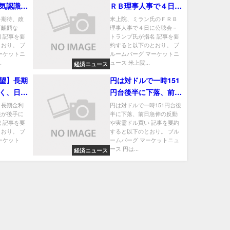
気認識に
ＲＢ理事人事で４日に
－片山財
公聴会－トランプ氏が
を期待、政
米上院、ミラン氏のＦＲＢ
「齟齬な
理事人事で４日に公聴会－
指名
 記事を要
トランプ氏が指名 記事を要
おり。 ブ
約すると以下のとおり。 ブ
ーケットニ
ルームバーグ マーケットニ
.
ュース 米上院...
経済ニュース
望】長期
円は対ドルで一時151
く、日銀
円台後半に下落、前日
リスクを
急伸の反動や実需ドル
】長期金利
円は対ドルで一時151円台後
銀が後手に
半に下落、前日急伸の反動
買い
 記事を要
や実需ドル買い 記事を要約
おり。 ブ
すると以下のとおり。 ブル
ーケット
ームバーグ マーケットニュ
ース 円は...
経済ニュース