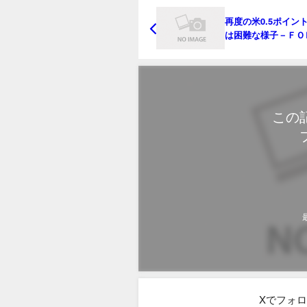
再度の米0.5ポイン
は困難な様子－ＦＯ
漸進主義モード
この
Xでフォ