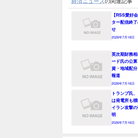
経済ニュース
の関連記事
【RSS愛好
ター配信終了
せ
2026年7月18日
英次期財務相
ード氏の公算
資・地域配分
報道
2026年7月16日
トランプ氏、
は発電所も標
イラン攻撃の
明
2026年7月16日