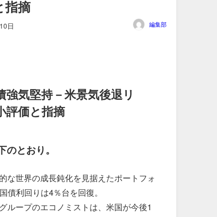
と指摘
編集部
10日
債強気堅持－米景気後退リ
小評価と指摘
下のとおり。
的な世界の成長鈍化を見据えたポートフォ
年国債利回りは4％台を回復。
グループのエコノミストは、米国が今後1