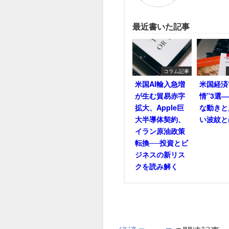
最近書いた記事
コラム記事
米国AI輸入急増
米国経済
が生む貿易赤字
情”3選
拡大、Apple巨
な動きと
大半導体契約、
い波紋と
イラン原油政策
転換──投資とビ
ジネスの新リス
クを読み解く