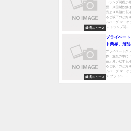
既に輸入品よ
トランプ関税が
響、米国製鉄鋼
品より高額に 記
ると以下のとおり
ムバーグ マーケ
ス トランプ関...
経済ニュース
プライベート
ト業界、混乱
「黄金の機会
プライベートク
界、混乱の中に
す
会」見いだす 記
ると以下のとおり
ムバーグ マーケ
ス プライベー...
経済ニュース