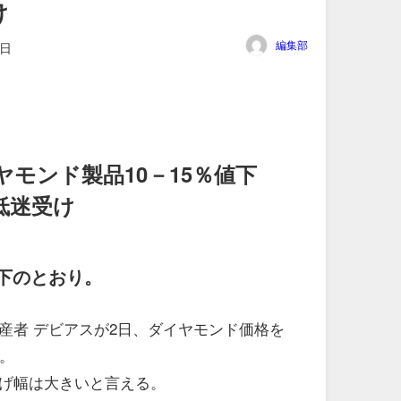
け
編集部
3日
モンド製品10－15％値下
低迷受け
下のとおり。
産者 デビアスが2日、ダイヤモンド価格を
。
げ幅は大きいと言える。