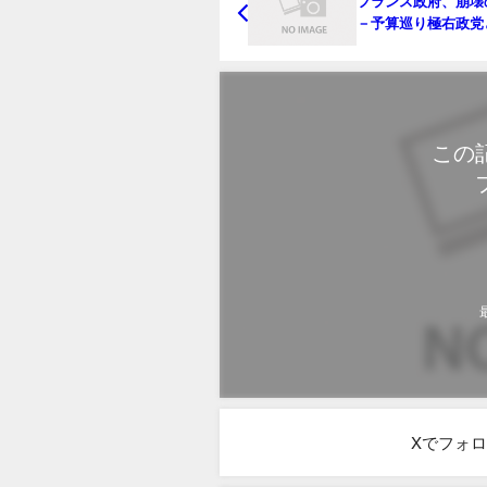
フランス政府、崩壊
－予算巡り極右政党
立激化
この
Xでフォ