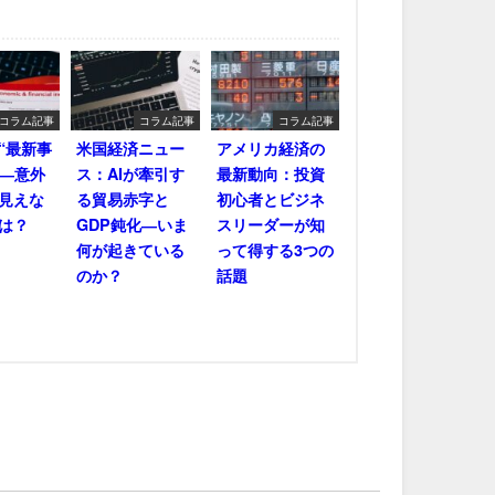
コラム記事
コラム記事
コラム記事
“最新事
米国経済ニュー
アメリカ経済の
――意外
ス：AIが牽引す
最新動向：投資
見えな
る貿易赤字と
初心者とビジネ
は？
GDP鈍化―いま
スリーダーが知
何が起きている
って得する3つの
のか？
話題