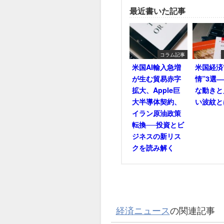
最近書いた記事
コラム記事
米国AI輸入急増
米国経済
が生む貿易赤字
情”3選
拡大、Apple巨
な動きと
大半導体契約、
い波紋と
イラン原油政策
転換──投資とビ
ジネスの新リス
クを読み解く
経済ニュース
の関連記事