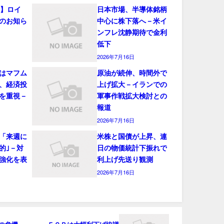
会】ロイ
日本市場、半導体銘柄
のお知ら
中心に株下落へ－米イ
ンフレ沈静期待で金利
低下
2026年7月16日
はマフム
原油が続伸、時間外で
、経済投
上げ拡大－イランでの
を重視－
軍事作戦拡大検討との
報道
2026年7月16日
「来週に
米株と国債が上昇、連
的｣－対
日の物価統計下振れで
強化を表
利上げ先送り観測
2026年7月16日