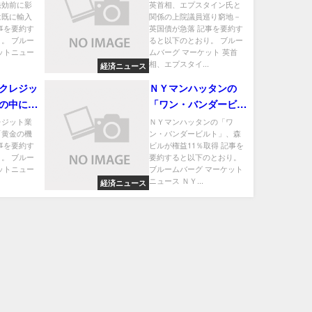
り高額に
り窮地－英国債が急落
発効前に影
英首相、エプスタイン氏と
は既に輸入
関係の上院議員巡り窮地－
事を要約す
英国債が急落 記事を要約す
。 ブルー
ると以下のとおり。 ブルー
ットニュー
ムバーグ マーケット 英首
相、エプスタイ...
経済ニュース
クレジッ
ＮＹマンハッタンの
の中に
「ワン・バンダービル
」見いだ
ト」、森ビルが権益
レジット業
ＮＹマンハッタンの「ワ
「黄金の機
ン・バンダービルト」、森
11％取得
事を要約す
ビルが権益11％取得 記事を
。 ブルー
要約すると以下のとおり。
ットニュー
ブルームバーグ マーケット
ニュース ＮＹ...
経済ニュース