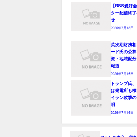
【RSS愛好
ター配信終了
せ
2026年7月18日
英次期財務相
ード氏の公算
資・地域配分
報道
2026年7月16日
トランプ氏、
は発電所も標
イラン攻撃の
明
2026年7月16日