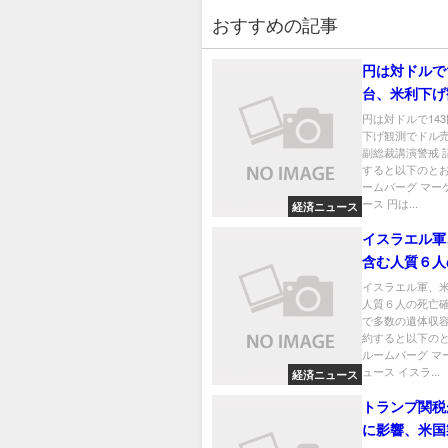
おすすめの記事
円は対ドルで1
台、米利下げ
ル売り－日銀
円は対ドルで14
下げ観測でドル
演警戒
副総裁講演警戒 
すると以下のとお
ームバーグ マー
ース 円は...
経済ニュース
イスラエル軍
含む人質６人
認－ガザで多
イスラエル軍、
人質６人の死亡
収容
で多数の遺体収容
約すると以下のと
ルームバーグ マ
ュース イスラ...
経済ニュース
トランプ関税
に影響、米国