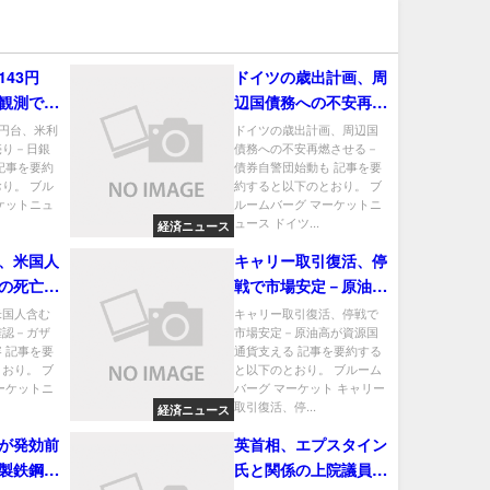
43円
ドイツの歳出計画、周
観測でド
辺国債務への不安再燃
副総裁講
させる－債券自警団始
3円台、米利
ドイツの歳出計画、周辺国
売り－日銀
債務への不安再燃させる－
動も
記事を要約
債券自警団始動も 記事を要
り。 ブル
約すると以下のとおり。 ブ
ケットニュ
ルームバーグ マーケットニ
ュース ドイツ...
経済ニュース
、米国人
キャリー取引復活、停
の死亡確
戦で市場安定－原油高
数の遺体
が資源国通貨支える
米国人含む
キャリー取引復活、停戦で
確認－ガザ
市場安定－原油高が資源国
 記事を要
通貨支える 記事を要約する
おり。 ブ
と以下のとおり。 ブルーム
ーケットニ
バーグ マーケット キャリー
取引復活、停...
経済ニュース
が発効前
英首相、エプスタイン
製鉄鋼は
氏と関係の上院議員巡