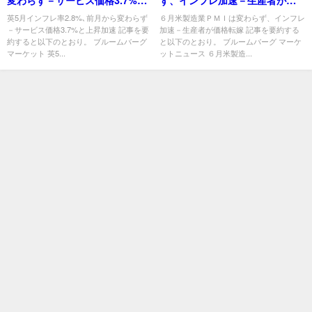
変わらず－サービス価格3.7%と
ず、インフレ加速－生産者が価
上昇加速
格転嫁
英5月インフレ率2.8%､前月から変わらず
６月米製造業ＰＭＩは変わらず、インフレ
－サービス価格3.7%と上昇加速 記事を要
加速－生産者が価格転嫁 記事を要約する
約すると以下のとおり。 ブルームバーグ
と以下のとおり。 ブルームバーグ マーケ
マーケット 英5...
ットニュース ６月米製造...