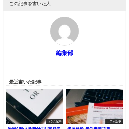
この記事を書いた人
編集部
最近書いた記事
コラム記事
コラム記事
米国AI輸入急増が生む貿易赤
米国経済“最新事情”3選――