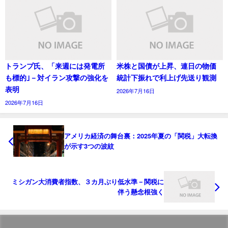
トランプ氏、「来週には発電所
米株と国債が上昇、連日の物価
も標的｣－対イラン攻撃の強化を
統計下振れで利上げ先送り観測
表明
2026年7月16日
2026年7月16日
アメリカ経済の舞台裏：2025年夏の「関税」大転換
が示す3つの波紋
ミシガン大消費者指数、３カ月ぶり低水準－関税に
伴う懸念根強く