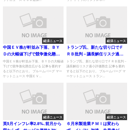
経済ニュース
経済ニュース
中国ＥＶ株が軒並み下落、ＢＹ
トランプ氏、新たな切り口でＦ
Ｄの大幅値下げで競争激化懸念
ＲＢ批判－議長解任リスク過小
広がる
評価懸念
中国ＥＶ株が軒並み下落、ＢＹＤの大幅値
トランプ氏、新たな切り口でＦＲＢ批判－
下げで競争激化懸念広がる 記事を要約す
議長解任リスク過小評価懸念 記事を要約
ると以下のとおり。 ブルームバーグ マー
すると以下のとおり。 ブルームバーグ マ
ケットニュース 中国ＥＶ...
ーケットニュース トラン...
経済ニュース
経済ニュース
英5月インフレ率2.8%､前月から
６月米製造業ＰＭＩは変わら