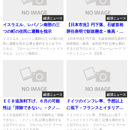
経済ニュース
経済ニュース
イスラエル、レバノン南部の三
【日本市況】円下落、石破首相
つの町の住民に避難を指示
辞任表明で財政懸念－株高・金
利高予想
イスラエル、レバノン南部の三つの町の住
【日本市況】円下落、石破首相辞任表明で
民に避難を指示 記事を要約すると以下の
財政懸念－株高・金利高予想 記事を要約
とおり。 ブルームバーグ マーケット イス
すると以下のとおり。 ブルームバーグ マ
ラエル、レバノン南部の...
ーケットニュース 【日本...
経済ニュース
経済ニュース
ＥＣＢ追加利下げ、６月の可能
ドイツのインフレ率、予想以上
性は「排除できない」－クノッ
に低下－フランスとイタリアに
ト氏
続く
ＥＣＢ追加利下げ、６月の可能性は「排除
ドイツのインフレ率、予想以上に低下－フ
できない」－クノット氏 記事を要約する
ランスとイタリアに続く 記事を要約する
と以下のとおり。 ブルームバーグ マーケ
と以下のとおり。 ブルームバーグ マーケ
ットニュース ＥＣＢ追加...
ット ドイツのインフレ率...