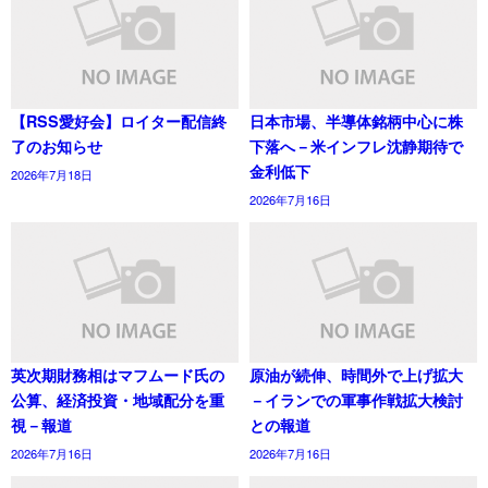
【RSS愛好会】ロイター配信終
日本市場、半導体銘柄中心に株
了のお知らせ
下落へ－米インフレ沈静期待で
金利低下
2026年7月18日
2026年7月16日
英次期財務相はマフムード氏の
原油が続伸、時間外で上げ拡大
公算、経済投資・地域配分を重
－イランでの軍事作戦拡大検討
視－報道
との報道
2026年7月16日
2026年7月16日