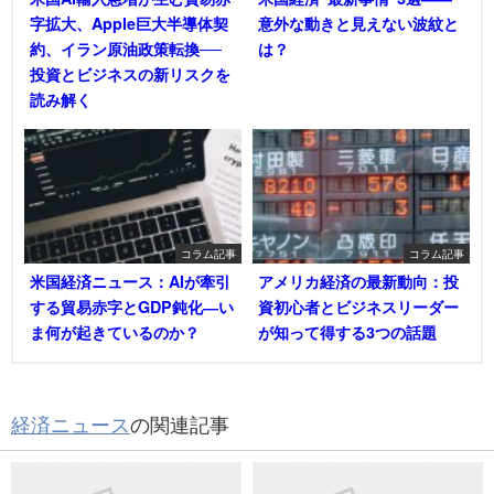
字拡大、Apple巨大半導体契
意外な動きと見えない波紋と
約、イラン原油政策転換──
は？
投資とビジネスの新リスクを
読み解く
コラム記事
コラム記事
米国経済ニュース：AIが牽引
アメリカ経済の最新動向：投
する貿易赤字とGDP鈍化―い
資初心者とビジネスリーダー
ま何が起きているのか？
が知って得する3つの話題
経済ニュース
の関連記事