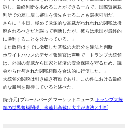
訴し、最終判断を求めることができる一方で、国際貿易裁
判所での差し戻し審理を優先させることも選択可能だ。
さらに「本日、極めて党派的な高裁がわれわれの関税は撤
廃されるべきだと誤って判断したが、彼らは米国が最終的
に勝利することを分かっている。」
また政権はすでに徴収した関税の大部分を違法と判断
ホワイトハウスのデサイ報道官は声明で「トランプ大統領
は、外国の脅威から国家と経済の安全保障を守るため、議
会から付与された関税権限を合法的に行使した。」
大統領の関税は引き続き有効であり、この件における最終
的な勝利を期待していると述べた。
[紹介元] ブルームバーグ マーケットニュース
トランプ大統
領の世界規模関税、米連邦高裁は大半が違法と判断