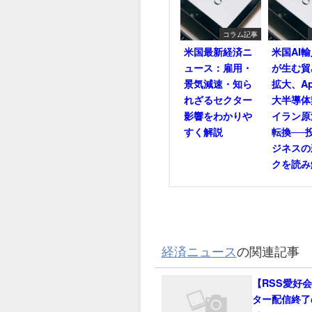
コラム記事
米国最新経済ニ
米国AI
ュース：雇用・
が生む貿
景気減速・知ら
拡大、Ap
れざるセクター
大半導体
影響をわかりや
イラン原
すく解説
転換──
ジネスの
クを読み
経済ニュース
の関連記事
【RSS愛好
ター配信終了