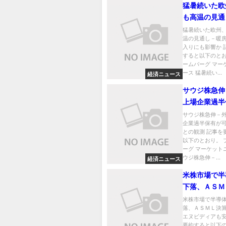
猛暑続いた欧
も高温の見通
シーズン入り
猛暑続いた欧州
温の見通し－暖
か
入りにも影響か 
すると以下のとお
ームバーグ マー
ース 猛暑続い...
経済ニュース
サウジ株急伸
上場企業過半
能になるとの
サウジ株急伸－
企業過半保有が
との観測 記事を
以下のとおり。 
ーグ マーケット
ウジ株急伸－...
経済ニュース
米株市場で半
下落、ＡＳＭ
反応－エヌビ
米株市場で半導
落、ＡＳＭＬ決
安い
エヌビディアも安
要約すると以下