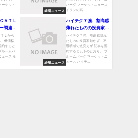
マーケット
バーグ マーケットニュース
.
イランの高...
経済ニュース
ＣＡＴＬ
ハイテク７強、割高感
ー調達へ
薄れたものの投資家動
向け
かず－不透明感で底見
ＡＴＬから
ハイテク７強、割高感薄れ
へ－低価格
たものの投資家動かず－不
えず
要約すると
透明感で底見えず 記事を要
ブルームバ
約すると以下のとおり。 ブ
ニュース Ｇ
ルームバーグ マーケットニ
ュース ハイテ...
経済ニュース