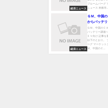
ブルームバーグ 
ニュース 米株市..
経済ニュース
ＧＭ、中国の
からバッテリ
－低価格ＥＶ
ＧＭ、中国のＣ
バッテリー調達
ＥＶ向け 記事を
以下のとおり。 
ーグ マーケット
Ｍ、中国のＣ...
経済ニュース