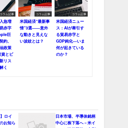
コラム記事
コラム記事
コラム記事
輸入急増
米国経済“最新事
米国経済ニュー
易赤字
情”3選――意外
ス：AIが牽引す
ple巨
な動きと見えな
る貿易赤字と
契約、
い波紋とは？
GDP鈍化―いま
油政策
何が起きている
投資とビ
のか？
新リス
解く
会】ロイ
日本市場、半導体銘柄
のお知ら
中心に株下落へ－米イ