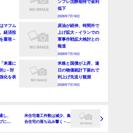
ンフレ沈静期待で金利
低下
2026年7月16日
はマフム
原油が続伸、時間外で
、経済投
上げ拡大－イランでの
を重視－
軍事作戦拡大検討との
報道
2026年7月16日
「来週に
米株と国債が上昇、連
的｣－対
日の物価統計下振れで
強化を表
利上げ先送り観測
2026年7月16日
通し、
米住宅着工件数は減少、集
ブに引
合住宅の落ち込み響く－予
想にほぼ一致