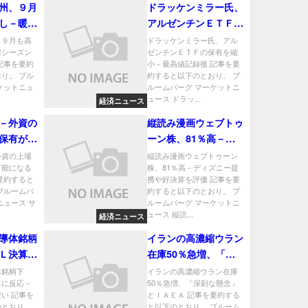
州、９月
ドラッケンミラー氏、
し－暖房
アルゼンチンＥＴＦの
にも影響
保有を縮小－最高値記
、９月も高
ドラッケンミラー氏、アル
房シーズン
ゼンチンＥＴＦの保有を縮
録後
記事を要約
小－最高値記録後 記事を要
り。 ブル
約すると以下のとおり。 ブ
ケットニュ
ルームバーグ マーケットニ
ュース ドラッ...
経済ニュース
－外資の
縦読み漫画ウェブトゥ
保有が可
ーン株、81％高－デ
観測
ィズニー提携や好決算
外資の上場
縦読み漫画ウェブトゥーン
可能になる
株、81％高－ディズニー提
を評価
要約すると
携や好決算を評価 記事を要
ブルームバ
約すると以下のとおり。 ブ
ニュース サ
ルームバーグ マーケットニ
ュース 縦読...
経済ニュース
導体銘柄
イランの高濃縮ウラン
Ｌ決算に
在庫50％急増、「深
ディアも
刻な懸念」とＩＡＥＡ
体銘柄下
イランの高濃縮ウラン在庫
算に反応－
50％急増、「深刻な懸念」
い 記事を
とＩＡＥＡ 記事を要約する
のとおり。
と以下のとおり。 ブルーム