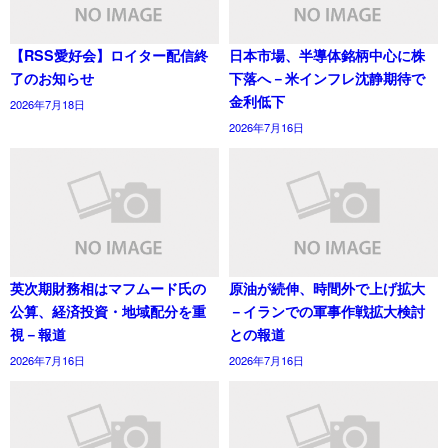
【RSS愛好会】ロイター配信終
日本市場、半導体銘柄中心に株
了のお知らせ
下落へ－米インフレ沈静期待で
金利低下
2026年7月18日
2026年7月16日
英次期財務相はマフムード氏の
原油が続伸、時間外で上げ拡大
公算、経済投資・地域配分を重
－イランでの軍事作戦拡大検討
視－報道
との報道
2026年7月16日
2026年7月16日