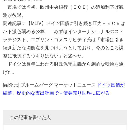
市場では当初、欧州中央銀行（ＥＣＢ）の追加利下げ観
測が後退。
関連記事：【MLIV】ドイツ国債に引き続き圧力－ＥＣＢは
ハト派色弱める公算 みずほインターナショナルのスト
ラテジスト、エブリン・ゴメスリヒティ氏は「市場は引き
続き新たな均衡点を見つけようとしており、今のところ調
整に抵抗するつもりはない」と述べた。
ドイツは長年にわたる財政保守主義から劇的な転換を遂
げた。
[紹介元] ブルームバーグ マーケットニュース
ドイツ国債が
続落、歴史的な支出計画で－債券売り世界に広がる
この記事を書いた人