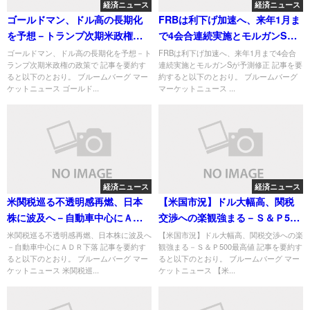
経済ニュース
経済ニュース
ゴールドマン、ドル高の長期化
FRBは利下げ加速へ、来年1月ま
を予想－トランプ次期米政権の
で4会合連続実施とモルガンSが
政策で
予測修正
ゴールドマン、ドル高の長期化を予想－ト
FRBは利下げ加速へ、来年1月まで4会合
ランプ次期米政権の政策で 記事を要約す
連続実施とモルガンSが予測修正 記事を要
ると以下のとおり。 ブルームバーグ マー
約すると以下のとおり。 ブルームバーグ
ケットニュース ゴールド...
マーケットニュース ...
経済ニュース
経済ニュース
米関税巡る不透明感再燃、日本
【米国市況】ドル大幅高、関税
株に波及へ－自動車中心にＡＤ
交渉への楽観強まる－Ｓ＆Ｐ500
Ｒ下落
最高値
米関税巡る不透明感再燃、日本株に波及へ
【米国市況】ドル大幅高、関税交渉への楽
－自動車中心にＡＤＲ下落 記事を要約す
観強まる－Ｓ＆Ｐ500最高値 記事を要約す
ると以下のとおり。 ブルームバーグ マー
ると以下のとおり。 ブルームバーグ マー
ケットニュース 米関税巡...
ケットニュース 【米...