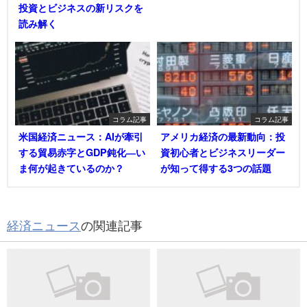
投資とビジネスの新リスクを
読み解く
コラム記事
コラム記事
米国経済ニュース：AIが牽引
アメリカ経済の最新動向：投
する貿易赤字とGDP鈍化―い
資初心者とビジネスリーダー
ま何が起きているのか？
が知って得する3つの話題
経済ニュース
の関連記事