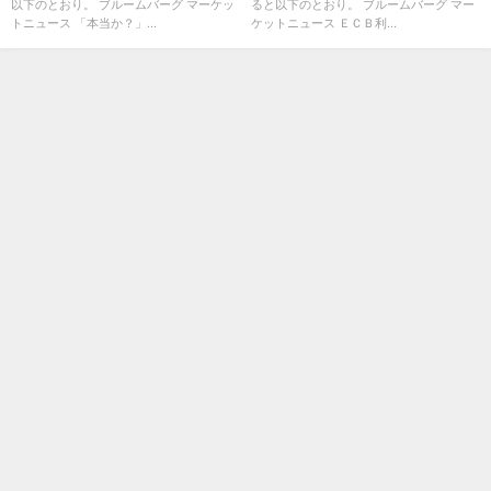
以下のとおり。 ブルームバーグ マーケッ
ると以下のとおり。 ブルームバーグ マー
トニュース 「本当か？」...
ケットニュース ＥＣＢ利...