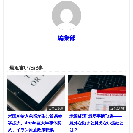
編集部
最近書いた記事
コラム記事
コラム記事
米国AI輸入急増が生む貿易赤
米国経済“最新事情”3選――
字拡大、Apple巨大半導体契
意外な動きと見えない波紋と
約、イラン原油政策転換──
は？