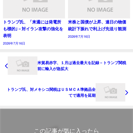
トランプ氏、「来週には発電所
米株と国債が上昇、連日の物価
も標的｣－対イラン攻撃の強化を
統計下振れで利上げ先送り観測
表明
2026年7月16日
2026年7月16日
米貿易赤字、１月は過去最大を記録－トランプ関税
前に輸入が急拡大
トランプ氏、対メキシコ関税はＵＳＭＣＡ準拠品全
てで適用を延期
この記事が気に入ったら