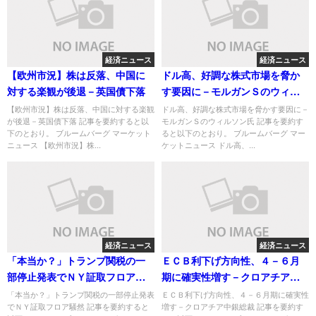
経済ニュース
経済ニュース
【欧州市況】株は反落、中国に
ドル高、好調な株式市場を脅か
対する楽観が後退－英国債下落
す要因に－モルガンＳのウィル
ソン氏
【欧州市況】株は反落、中国に対する楽観
ドル高、好調な株式市場を脅かす要因に－
が後退－英国債下落 記事を要約すると以
モルガンＳのウィルソン氏 記事を要約す
下のとおり。 ブルームバーグ マーケット
ると以下のとおり。 ブルームバーグ マー
ニュース 【欧州市況】株...
ケットニュース ドル高、...
経済ニュース
経済ニュース
「本当か？」トランプ関税の一
ＥＣＢ利下げ方向性、４－６月
部停止発表でＮＹ証取フロア騒
期に確実性増す－クロアチア中
然
銀総裁
「本当か？」トランプ関税の一部停止発表
ＥＣＢ利下げ方向性、４－６月期に確実性
でＮＹ証取フロア騒然 記事を要約すると
増す－クロアチア中銀総裁 記事を要約す