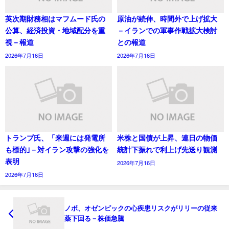
英次期財務相はマフムード氏の
原油が続伸、時間外で上げ拡大
公算、経済投資・地域配分を重
－イランでの軍事作戦拡大検討
視－報道
との報道
2026年7月16日
2026年7月16日
トランプ氏、「来週には発電所
米株と国債が上昇、連日の物価
も標的｣－対イラン攻撃の強化を
統計下振れで利上げ先送り観測
表明
2026年7月16日
2026年7月16日
ノボ、オゼンピックの心疾患リスクがリリーの従来
薬下回る－株価急騰