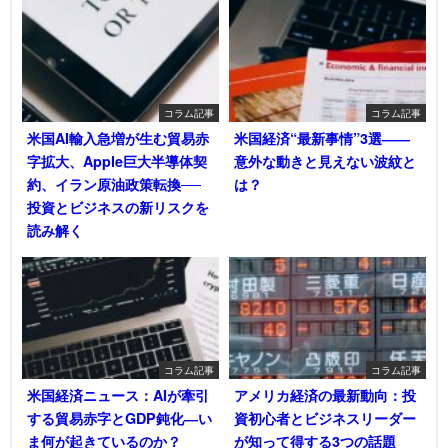
コラム記事
コラム記事
米国AI輸入急増が生む貿易赤
米国経済“最新事情”3選――
字拡大、Apple巨大半導体契
意外な動きと見えない波紋と
約、イラン原油政策転換──
は？
投資とビジネスの新リスクを
読み解く
コラム記事
コラム記事
米国経済ニュース：AIが牽引
アメリカ経済の最新動向：投
する貿易赤字とGDP鈍化―い
資初心者とビジネスリーダー
ま何が起きているのか？
が知って得する3つの話題