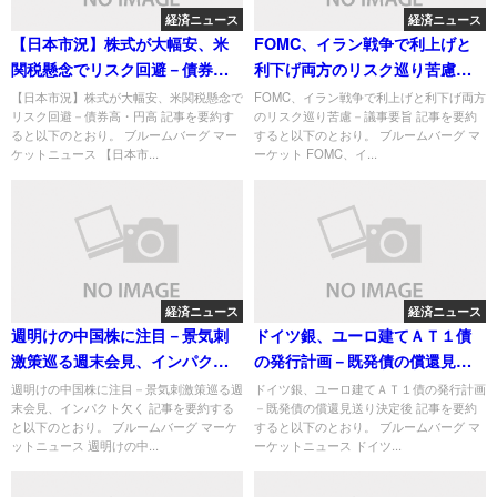
経済ニュース
経済ニュース
【日本市況】株式が大幅安、米
FOMC、イラン戦争で利上げと
関税懸念でリスク回避－債券
利下げ両方のリスク巡り苦慮－
高・円高
議事要旨
【日本市況】株式が大幅安、米関税懸念で
FOMC、イラン戦争で利上げと利下げ両方
リスク回避－債券高・円高 記事を要約す
のリスク巡り苦慮－議事要旨 記事を要約
ると以下のとおり。 ブルームバーグ マー
すると以下のとおり。 ブルームバーグ マ
ケットニュース 【日本市...
ーケット FOMC、イ...
経済ニュース
経済ニュース
週明けの中国株に注目－景気刺
ドイツ銀、ユーロ建てＡＴ１債
激策巡る週末会見、インパクト
の発行計画－既発債の償還見送
欠く
り決定後
週明けの中国株に注目－景気刺激策巡る週
ドイツ銀、ユーロ建てＡＴ１債の発行計画
末会見、インパクト欠く 記事を要約する
－既発債の償還見送り決定後 記事を要約
と以下のとおり。 ブルームバーグ マーケ
すると以下のとおり。 ブルームバーグ マ
ットニュース 週明けの中...
ーケットニュース ドイツ...