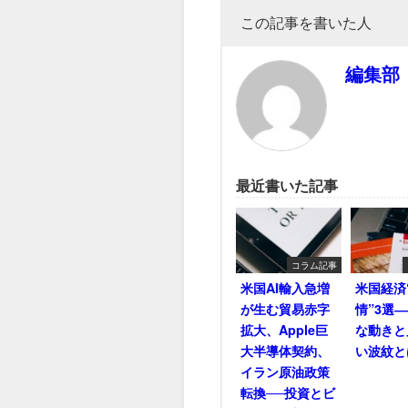
この記事を書いた人
編集部
最近書いた記事
コラム記事
米国AI輸入急増
米国経済
が生む貿易赤字
情”3選
拡大、Apple巨
な動きと
大半導体契約、
い波紋と
イラン原油政策
転換──投資とビ