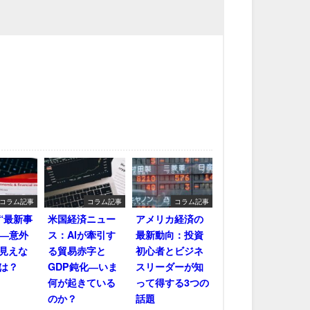
コラム記事
コラム記事
コラム記事
“最新事
米国経済ニュー
アメリカ経済の
――意外
ス：AIが牽引す
最新動向：投資
見えな
る貿易赤字と
初心者とビジネ
は？
GDP鈍化―いま
スリーダーが知
何が起きている
って得する3つの
のか？
話題