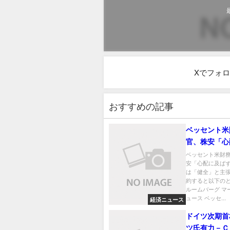
Xでフォ
おすすめの記事
ベッセント米
官、株安「心
ず」－調整は
ベッセント米財
安「心配に及ば
と主張
は「健全」と主張
約すると以下のと
ルームバーグ マ
ュース ベッセ...
経済ニュース
ドイツ次期首
ツ氏有力－Ｃ