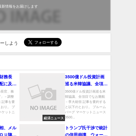
最新情報をお届けします
ローしよう
財務長
3500億ドル投資計画
配に及ば
巡る米韓協議、全項目
「健全」
でなお難航－李大統領
務長官、株
3500億ドル投資計画巡る米
ず」－調整
韓協議、全項目でなお難航
 記事を要
－李大統領 記事を要約する
おり。 ブ
と以下のとおり。 ブルーム
ーケットニ
バーグ マーケットニュース
3500...
経済ニュース
相、メル
トランプ氏干渉で統計
ＤＵ陣営
の信用崩壊、ウォール