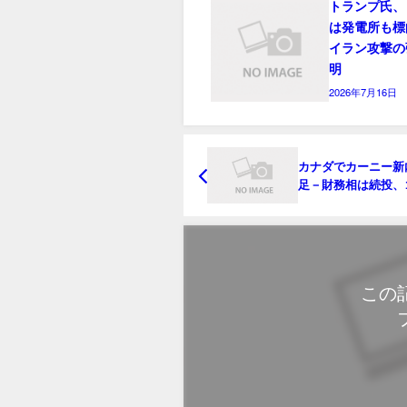
トランプ氏、
は発電所も標
イラン攻撃の
明
2026年7月16日
カナダでカーニー新
足－財務相は続投、
ドマン出身者起用
この