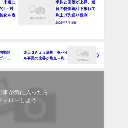
「来週に
米株と国債が上昇、連
的｣－対
日の物価統計下振れで
強化を表
利上げ先送り観測
2026年7月16日
内閣発
楽天Ｇきょう決算、モバイ
ゴール
ル事業の改善が焦点－利息
など金融負担重く
記事が気に入ったら
フォローしよう