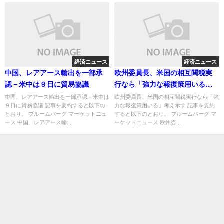
経済ニュース
経済ニュース
中国、レアアース輸出を一部承
欧州委員長、米国の相互関税実
認－米中は９日に貿易協議
行なら「強力な報復策用いる」
考え示す
中国、レアアース輸出を一部承認－米中は
欧州委員長、米国の相互関税実行なら「強
９日に貿易協議 記事を要約すると以下の
力な報復策用いる」考え示す 記事を要約
とおり。 ブルームバーグ マーケットニュ
すると以下のとおり。 ブルームバーグ マ
ース 中国、レアアース輸...
ーケットニュース 欧州委...