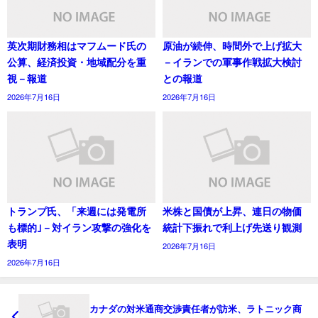
英次期財務相はマフムード氏の
原油が続伸、時間外で上げ拡大
公算、経済投資・地域配分を重
－イランでの軍事作戦拡大検討
視－報道
との報道
2026年7月16日
2026年7月16日
トランプ氏、「来週には発電所
米株と国債が上昇、連日の物価
も標的｣－対イラン攻撃の強化を
統計下振れで利上げ先送り観測
表明
2026年7月16日
2026年7月16日
カナダの対米通商交渉責任者が訪米、ラトニック商