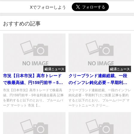
Xでフォローしよう
おすすめの記事
経済ニュース
経済ニュース
市況【日本市況】高市トレード
クリーブランド連銀総裁、一段
で株最高値、円159円前半－5年
のインフレ鈍化必要－早期利下
金利過去最高
げに慎重
市況【日本市況】高市トレードで株最高
クリーブランド連銀総裁、一段のインフレ
値、円159円前半－5年金利過去最高 記事
鈍化必要－早期利下げに慎重 記事を要約
を要約すると以下のとおり。 ブルームバ
すると以下のとおり。 ブルームバーグ マ
ーグ マーケット 市況【...
ーケットニュース クリー...