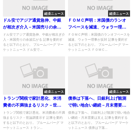
経済ニュース
経済ニュース
ドル安でアジア通貨急伸、中銀
ＦＯＭＣ声明：米国債のランオ
が相次ぎ介入－米国売りの余波
フペースを減速、ウォラー理事
広がる
が反対
ドル安でアジア通貨急伸、中銀が相次ぎ介
ＦＯＭＣ声明：米国債のランオフペースを
入－米国売りの余波広がる 記事を要約す
減速、ウォラー理事が反対 記事を要約す
ると以下のとおり。 ブルームバーグ マー
ると以下のとおり。 ブルームバーグ マー
ケットニュース ドル安で...
ケットニュース ＦＯＭＣ...
経済ニュース
経済ニュース
トランプ関税で家計悪化、米消
債券は下落へ、日銀利上げ観測
費者の不満強まるリスク－世論
で弱い地合い継続－月末需要は
調査示す
支え
トランプ関税で家計悪化、米消費者の不満
債券は下落へ、日銀利上げ観測で弱い地合
強まるリスク－世論調査示す 記事を要約
い継続－月末需要は支え 記事を要約する
すると以下のとおり。 ブルームバーグ マ
と以下のとおり。 ブルームバーグ マーケ
ーケットニュース トラン...
ットニュース 債券は下落...