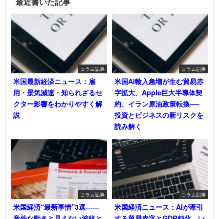
最近書いた記事
コラム記事
コラム記事
米国最新経済ニュース：雇
米国AI輸入急増が生む貿易赤
用・景気減速・知られざるセ
字拡大、Apple巨大半導体契
クター影響をわかりやすく解
約、イラン原油政策転換──
説
投資とビジネスの新リスクを
読み解く
コラム記事
コラム記事
米国経済“最新事情”3選――
米国経済ニュース：AIが牽引
意外な動きと見えない波紋と
する貿易赤字とGDP鈍化―い