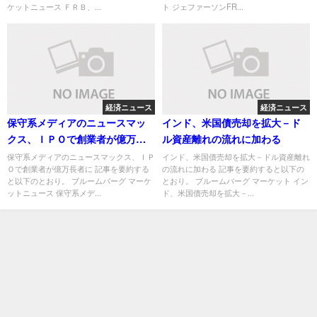
ケットニュース ＦＲＢ、...
ト ジェファーソンFR...
経済ニュース
経済ニュース
保守系メディアのニュースマッ
インド、米国債売却を拡大－ド
クス、ＩＰＯで創業者が億万長
ル資産離れの流れに加わる
者に
保守系メディアのニュースマックス、ＩＰ
インド、米国債売却を拡大－ドル資産離れ
Ｏで創業者が億万長者に 記事を要約する
の流れに加わる 記事を要約すると以下の
と以下のとおり。 ブルームバーグ マーケ
とおり。 ブルームバーグ マーケット イン
ットニュース 保守系メデ...
ド、米国債売却を拡大－...