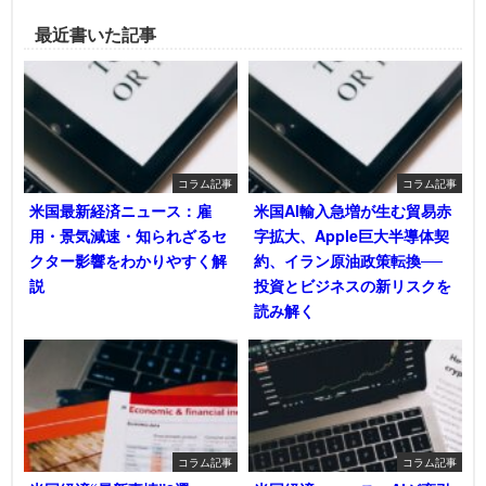
最近書いた記事
コラム記事
コラム記事
米国最新経済ニュース：雇
米国AI輸入急増が生む貿易赤
用・景気減速・知られざるセ
字拡大、Apple巨大半導体契
クター影響をわかりやすく解
約、イラン原油政策転換──
説
投資とビジネスの新リスクを
読み解く
コラム記事
コラム記事