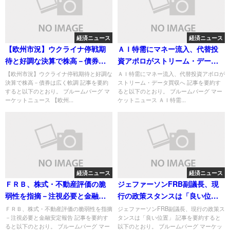
経済ニュース
経済ニュース
【欧州市況】ウクライナ停戦期
ＡＩ特需にマネー流入、代替投
待と好調な決算で株高－債券は
資アポロがストリーム・データ
広く軟調
買収へ
【欧州市況】ウクライナ停戦期待と好調な
ＡＩ特需にマネー流入、代替投資アポロが
決算で株高－債券は広く軟調 記事を要約
ストリーム・データ買収へ 記事を要約す
すると以下のとおり。 ブルームバーグ マ
ると以下のとおり。 ブルームバーグ マー
ーケットニュース 【欧州...
ケットニュース ＡＩ特需...
経済ニュース
経済ニュース
ＦＲＢ、株式・不動産評価の脆
ジェファーソンFRB副議長、現
弱性を指摘－注視必要と金融安
行の政策スタンスは「良い位
定報告
置」
ＦＲＢ、株式・不動産評価の脆弱性を指摘
ジェファーソンFRB副議長、現行の政策ス
－注視必要と金融安定報告 記事を要約す
タンスは「良い位置」 記事を要約すると
ると以下のとおり。 ブルームバーグ マー
以下のとおり。 ブルームバーグ マーケッ