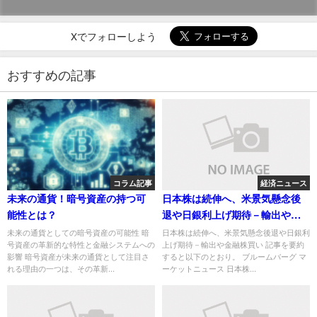
Xでフォローしよう
おすすめの記事
コラム記事
経済ニュース
未来の通貨！暗号資産の持つ可
日本株は続伸へ、米景気懸念後
能性とは？
退や日銀利上げ期待－輸出や金
融株買い
未来の通貨としての暗号資産の可能性 暗
日本株は続伸へ、米景気懸念後退や日銀利
号資産の革新的な特性と金融システムへの
上げ期待－輸出や金融株買い 記事を要約
影響 暗号資産が未来の通貨として注目さ
すると以下のとおり。 ブルームバーグ マ
れる理由の一つは、その革新...
ーケットニュース 日本株...