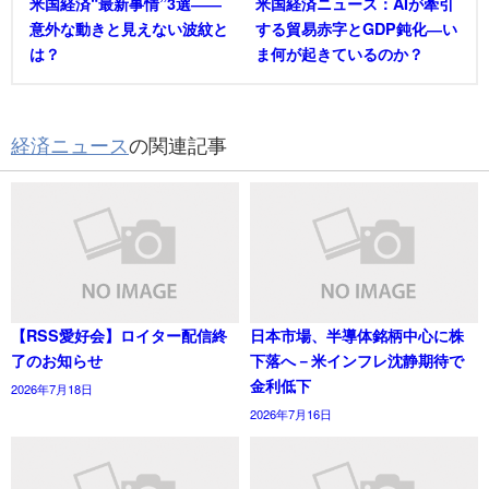
米国経済“最新事情”3選――
米国経済ニュース：AIが牽引
意外な動きと見えない波紋と
する貿易赤字とGDP鈍化―い
は？
ま何が起きているのか？
経済ニュース
の関連記事
【RSS愛好会】ロイター配信終
日本市場、半導体銘柄中心に株
了のお知らせ
下落へ－米インフレ沈静期待で
金利低下
2026年7月18日
2026年7月16日