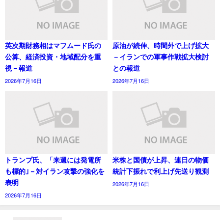
英次期財務相はマフムード氏の
原油が続伸、時間外で上げ拡大
公算、経済投資・地域配分を重
－イランでの軍事作戦拡大検討
視－報道
との報道
2026年7月16日
2026年7月16日
トランプ氏、「来週には発電所
米株と国債が上昇、連日の物価
も標的｣－対イラン攻撃の強化を
統計下振れで利上げ先送り観測
表明
2026年7月16日
2026年7月16日