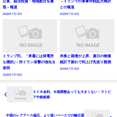
公算、経済投資・地域配分を重
－イランでの軍事作戦拡大検討
視－報道
との報道
2026年7月16日
2026年7月16日
トランプ氏、「来週には発電所
米株と国債が上昇、連日の物価
も標的｣－対イラン攻撃の強化を
統計下振れで利上げ先送り観測
表明
2026年7月16日
2026年7月16日
ＥＣＢ金利、今後調整あっても大きくない－ラトビ
ア中銀総裁
中国のレアアース磁石、より速いペースでの輸出望