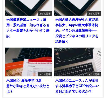
コラム記事
コラム記事
米国最新経済ニュース：雇
米国AI輸入急増が生む貿易赤
用・景気減速・知られざるセ
字拡大、Apple巨大半導体契
クター影響をわかりやすく解
約、イラン原油政策転換──
説
投資とビジネスの新リスクを
読み解く
コラム記事
コラム記事
米国経済“最新事情”3選――
米国経済ニュース：AIが牽引
意外な動きと見えない波紋と
する貿易赤字とGDP鈍化―い
は？
ま何が起きているのか？