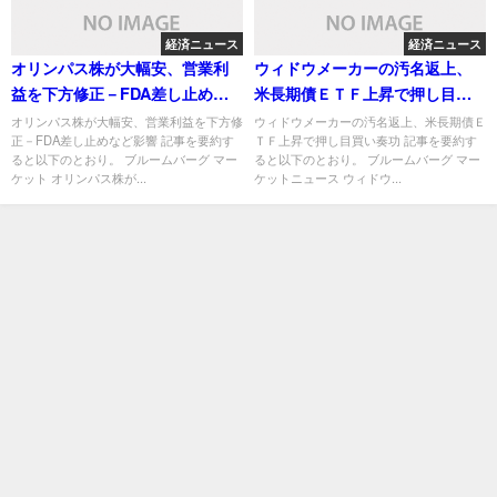
経済ニュース
経済ニュース
オリンパス株が大幅安、営業利
ウィドウメーカーの汚名返上、
益を下方修正－FDA差し止めな
米長期債ＥＴＦ上昇で押し目買
ど影響
い奏功
オリンパス株が大幅安、営業利益を下方修
ウィドウメーカーの汚名返上、米長期債Ｅ
正－FDA差し止めなど影響 記事を要約す
ＴＦ上昇で押し目買い奏功 記事を要約す
ると以下のとおり。 ブルームバーグ マー
ると以下のとおり。 ブルームバーグ マー
ケット オリンパス株が...
ケットニュース ウィドウ...