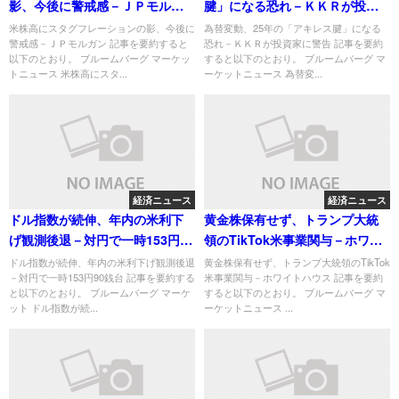
影、今後に警戒感－ＪＰモルガ
腱」になる恐れ－ＫＫＲが投資
ン
家に警告
米株高にスタグフレーションの影、今後に
為替変動、25年の「アキレス腱」になる
警戒感－ＪＰモルガン 記事を要約すると
恐れ－ＫＫＲが投資家に警告 記事を要約
以下のとおり。 ブルームバーグ マーケッ
すると以下のとおり。 ブルームバーグ マ
トニュース 米株高にスタ...
ーケットニュース 為替変...
経済ニュース
経済ニュース
ドル指数が続伸、年内の米利下
黄金株保有せず、トランプ大統
げ観測後退－対円で一時153円90
領のTikTok米事業関与－ホワイ
銭台
トハウス
ドル指数が続伸、年内の米利下げ観測後退
黄金株保有せず、トランプ大統領のTikTok
－対円で一時153円90銭台 記事を要約する
米事業関与－ホワイトハウス 記事を要約
と以下のとおり。 ブルームバーグ マーケ
すると以下のとおり。 ブルームバーグ マ
ット ドル指数が続...
ーケットニュース ...