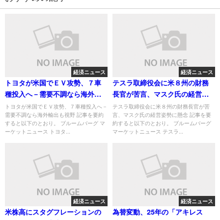
経済ニュース
経済ニュース
トヨタが米国でＥＶ攻勢、７車
テスラ取締役会に米８州の財務
種投入へ－需要不調なら海外輸
長官が苦言、マスク氏の経営姿
出も視野
勢に懸念
トヨタが米国でＥＶ攻勢、７車種投入へ－
テスラ取締役会に米８州の財務長官が苦
需要不調なら海外輸出も視野 記事を要約
言、マスク氏の経営姿勢に懸念 記事を要
すると以下のとおり。 ブルームバーグ マ
約すると以下のとおり。 ブルームバーグ
ーケットニュース トヨタ...
マーケットニュース テスラ...
経済ニュース
経済ニュース
米株高にスタグフレーションの
為替変動、25年の「アキレス