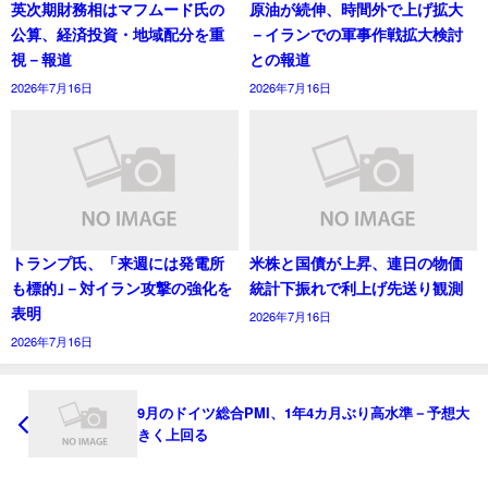
英次期財務相はマフムード氏の
原油が続伸、時間外で上げ拡大
公算、経済投資・地域配分を重
－イランでの軍事作戦拡大検討
視－報道
との報道
2026年7月16日
2026年7月16日
トランプ氏、「来週には発電所
米株と国債が上昇、連日の物価
も標的｣－対イラン攻撃の強化を
統計下振れで利上げ先送り観測
表明
2026年7月16日
2026年7月16日
9月のドイツ総合PMI、1年4カ月ぶり高水準－予想大
きく上回る