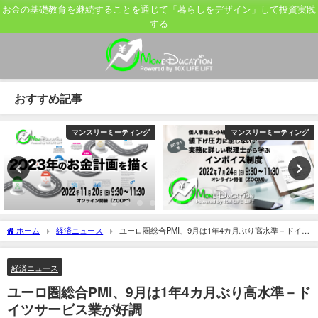
お金の基礎教育を継続することを通じて「暮らしをデザイン」して投資実践
する
おすすめ記事
マンスリーミーティング
マンスリーミーティング
ホーム
経済ニュース
ユーロ圏総合PMI、9月は1年4カ月ぶり高水準－ドイツ
サービス業が好調
経済ニュース
ユーロ圏総合PMI、9月は1年4カ月ぶり高水準－ド
イツサービス業が好調