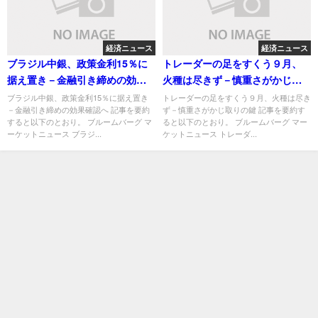
経済ニュース
経済ニュース
ブラジル中銀、政策金利15％に
トレーダーの足をすくう９月、
据え置き－金融引き締めの効果
火種は尽きず－慎重さがかじ取
確認へ
りの鍵
ブラジル中銀、政策金利15％に据え置き
トレーダーの足をすくう９月、火種は尽き
－金融引き締めの効果確認へ 記事を要約
ず－慎重さがかじ取りの鍵 記事を要約す
すると以下のとおり。 ブルームバーグ マ
ると以下のとおり。 ブルームバーグ マー
ーケットニュース ブラジ...
ケットニュース トレーダ...