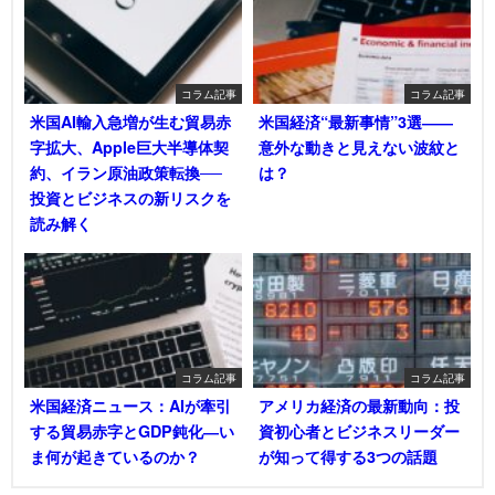
コラム記事
コラム記事
米国AI輸入急増が生む貿易赤
米国経済“最新事情”3選――
字拡大、Apple巨大半導体契
意外な動きと見えない波紋と
約、イラン原油政策転換──
は？
投資とビジネスの新リスクを
読み解く
コラム記事
コラム記事
米国経済ニュース：AIが牽引
アメリカ経済の最新動向：投
する貿易赤字とGDP鈍化―い
資初心者とビジネスリーダー
ま何が起きているのか？
が知って得する3つの話題