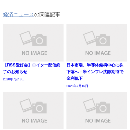
経済ニュース
の関連記事
【RSS愛好会】ロイター配信終
日本市場、半導体銘柄中心に株
了のお知らせ
下落へ－米インフレ沈静期待で
金利低下
2026年7月18日
2026年7月16日