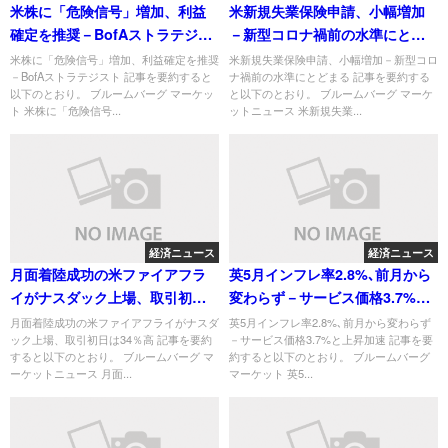
米株に「危険信号」増加、利益
米新規失業保険申請、小幅増加
確定を推奨－BofAストラテジス
－新型コロナ禍前の水準にとど
ト
まる
米株に「危険信号」増加、利益確定を推奨
米新規失業保険申請、小幅増加－新型コロ
－BofAストラテジスト 記事を要約すると
ナ禍前の水準にとどまる 記事を要約する
以下のとおり。 ブルームバーグ マーケッ
と以下のとおり。 ブルームバーグ マーケ
ト 米株に「危険信号...
ットニュース 米新規失業...
経済ニュース
経済ニュース
月面着陸成功の米ファイアフラ
英5月インフレ率2.8%､前月から
イがナスダック上場、取引初日
変わらず－サービス価格3.7%と
は34％高
上昇加速
月面着陸成功の米ファイアフライがナスダ
英5月インフレ率2.8%､前月から変わらず
ック上場、取引初日は34％高 記事を要約
－サービス価格3.7%と上昇加速 記事を要
すると以下のとおり。 ブルームバーグ マ
約すると以下のとおり。 ブルームバーグ
ーケットニュース 月面...
マーケット 英5...