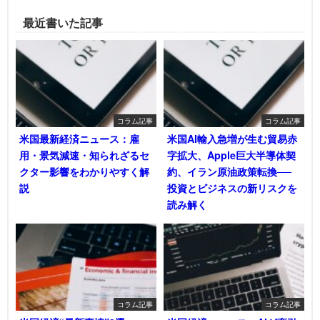
最近書いた記事
コラム記事
コラム記事
米国最新経済ニュース：雇
米国AI輸入急増が生む貿易赤
用・景気減速・知られざるセ
字拡大、Apple巨大半導体契
クター影響をわかりやすく解
約、イラン原油政策転換──
説
投資とビジネスの新リスクを
読み解く
コラム記事
コラム記事