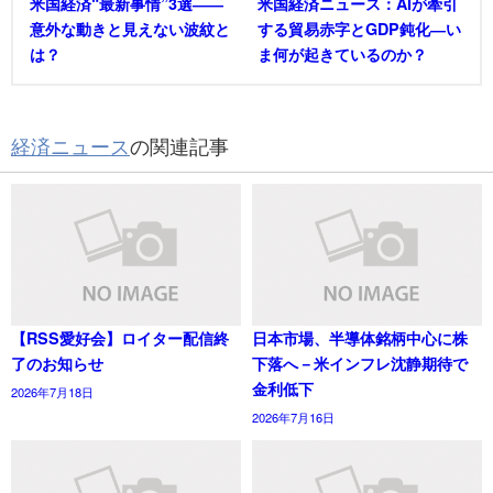
米国経済“最新事情”3選――
米国経済ニュース：AIが牽引
意外な動きと見えない波紋と
する貿易赤字とGDP鈍化―い
は？
ま何が起きているのか？
経済ニュース
の関連記事
【RSS愛好会】ロイター配信終
日本市場、半導体銘柄中心に株
了のお知らせ
下落へ－米インフレ沈静期待で
金利低下
2026年7月18日
2026年7月16日