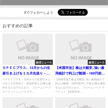
Xでフォローしよう
おすすめの記事
経済ニュース
経済ニュース
ＯＰＥＣプラス、12月からの生
【米国市況】株は大幅安､強い雇
産引き上げを１カ月先送り－原
用統計で利上げ観測－160円前半
油安受け
に下落
ＯＰＥＣプラス、12月からの生産引き上
【米国市況】株は大幅安､強い雇用統計で
げを１カ月先送り－原油安受け 記事を要
利上げ観測－160円前半に下落 記事を要約
約すると以下のとおり。 ブルームバーグ
すると以下のとおり。 ブルームバーグ マ
マーケットニュース ＯＰ...
ーケット 【米国市況...