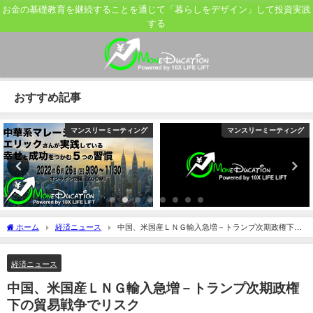
お金の基礎教育を継続することを通じて「暮らしをデザイン」して投資実践
する
おすすめ記事
マンスリーミーティング
マンスリーミーティング
ホーム
経済ニュース
中国、米国産ＬＮＧ輸入急増－トランプ次期政権下の
貿易戦争でリスク
経済ニュース
中国、米国産ＬＮＧ輸入急増－トランプ次期政権
下の貿易戦争でリスク