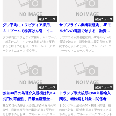
経済ニュース
経済ニュース
ダウ平均にエヌビディア採用、
サブプライム業者破綻劇、JPモ
ＡＩブームで株高けん引－イン
ルガンの電話で始まる－融資担
テル除外
保に異変
ダウ平均にエヌビディア採用、ＡＩブーム
サブプライム業者破綻劇、JPモルガンの
で株高けん引－インテル除外 記事を要約
電話で始まる－融資担保に異変 記事を要
すると以下のとおり。 ブルームバーグ マ
約すると以下のとおり。 ブルームバーグ
ーケットニュース ダウ平...
マーケットニュース サブ...
経済ニュース
経済ニュース
独自30日の為替介入規模は約5.4
トランプ米大統領の50％銅輸入
兆円の可能性、日銀当座預金が
関税、精錬銅も対象－関係者
示唆
独自30日の為替介入規模は約5.4 兆円の可
トランプ米大統領の50％銅輸入関税、精
能性、日銀当座預金が示唆 記事を要約す
錬銅も対象－関係者 記事を要約すると以
ると以下のとおり。 ブルームバーグ マー
下のとおり。 ブルームバーグ マーケット