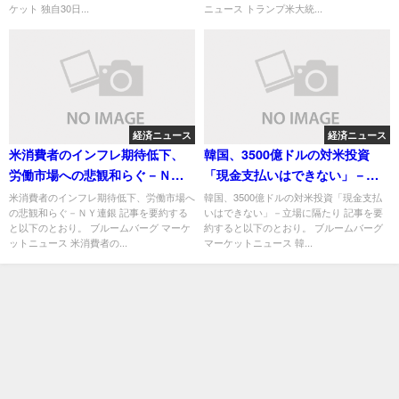
ケット 独自30日...
ニュース トランプ米大統...
経済ニュース
経済ニュース
米消費者のインフレ期待低下、
韓国、3500億ドルの対米投資
労働市場への悲観和らぐ－ＮＹ
「現金支払いはできない」－立
連銀
場に隔たり
米消費者のインフレ期待低下、労働市場へ
韓国、3500億ドルの対米投資「現金支払
の悲観和らぐ－ＮＹ連銀 記事を要約する
いはできない」－立場に隔たり 記事を要
と以下のとおり。 ブルームバーグ マーケ
約すると以下のとおり。 ブルームバーグ
ットニュース 米消費者の...
マーケットニュース 韓...