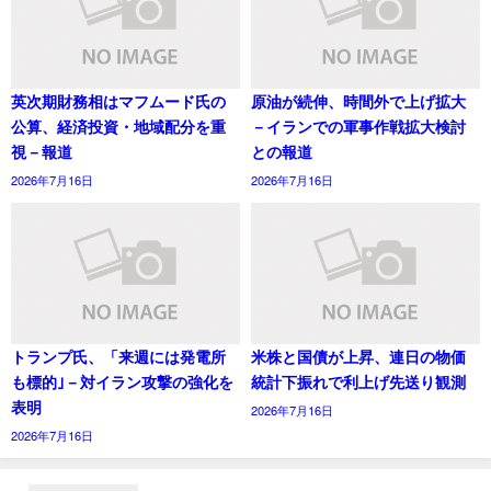
英次期財務相はマフムード氏の
原油が続伸、時間外で上げ拡大
公算、経済投資・地域配分を重
－イランでの軍事作戦拡大検討
視－報道
との報道
2026年7月16日
2026年7月16日
トランプ氏、「来週には発電所
米株と国債が上昇、連日の物価
も標的｣－対イラン攻撃の強化を
統計下振れで利上げ先送り観測
表明
2026年7月16日
2026年7月16日