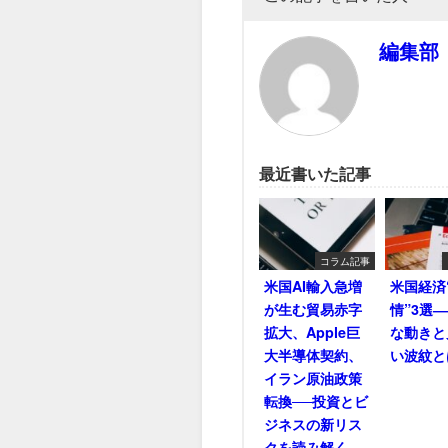
編集部
最近書いた記事
コラム記事
米国AI輸入急増
米国経済
が生む貿易赤字
情”3選
拡大、Apple巨
な動きと
大半導体契約、
い波紋と
イラン原油政策
転換──投資とビ
ジネスの新リス
クを読み解く