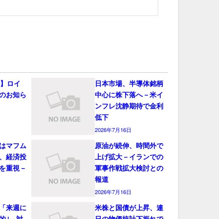
会】ロイ
日本市場、半導体銘柄
のお知ら
中心に株下落へ－米イ
ンフレ沈静期待で金利
低下
2026年7月16日
はマフム
原油が続伸、時間外で
、経済投
上げ拡大－イランでの
を重視－
軍事作戦拡大検討との
報道
2026年7月16日
「来週に
米株と国債が上昇、連
的｣－対
日の物価統計下振れで