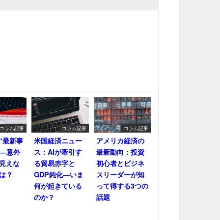
コラム記事
コラム記事
コラム記事
“最新事
米国経済ニュー
アメリカ経済の
――意外
ス：AIが牽引す
最新動向：投資
見えな
る貿易赤字と
初心者とビジネ
は？
GDP鈍化―いま
スリーダーが知
何が起きている
って得する3つの
のか？
話題