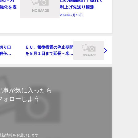
強化を表
利上げ先送り観測
2026年7月16日
切り口
ＥＵ、報復措置の停止期間
解任リ
を８月１日まで延長－米国
とさらに交渉へ
記事が気に入ったら
フォローしよう
最新情報をお届けします