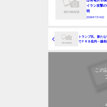
イラン攻撃の
明
2026年7月16日
トランプ氏、新たな
でＦＲＢ批判－議長
スク過小評価懸念
この