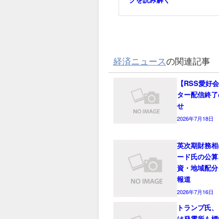
経済ニュース
の関連記事
【RSS愛好
ター配信終了
せ
2026年7月18日
英次期財務相
ード氏の公算
資・地域配分
報道
2026年7月16日
トランプ氏、
は発電所も標