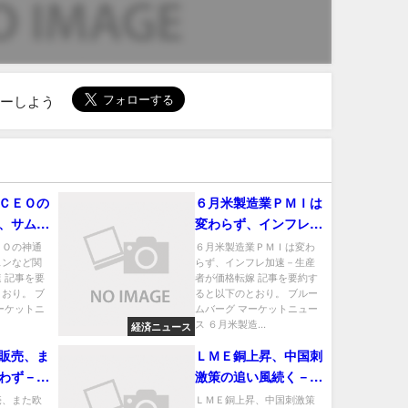
ローしよう
ＣＥＯの
６月米製造業ＰＭＩは
、サムス
変わらず、インフレ加
柄の上昇
速－生産者が価格転嫁
ＥＯの神通
６月米製造業ＰＭＩは変わ
スンなど関
らず、インフレ加速－生産
 記事を要
者が価格転嫁 記事を要約す
おり。 ブ
ると以下のとおり。 ブルー
ーケットニ
ムバーグ マーケットニュー
ス ６月米製造...
経済ニュース
販売、ま
ＬＭＥ銅上昇、中国刺
わず－２
激策の追い風続く－ア
と落ち込
ルミやニッケルも高い
売、また欧
ＬＭＥ銅上昇、中国刺激策