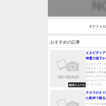
Xでフォ
おすすめの記事
エヌビディア
神通力低下か
ンなど関連銘
エヌビディアＣ
力低下か、サム
失速
連銘柄の上昇失速
約すると以下のと
ルームバーグ マ
ュース エヌビ...
経済ニュース
テスラのＥＶ
た欧州で振る
月は40％減
テスラのＥＶ販