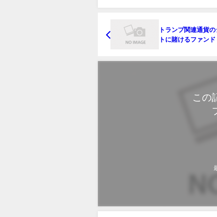
トランプ関連通貨の
トに賭けるファンド
は為替の年と予想
この