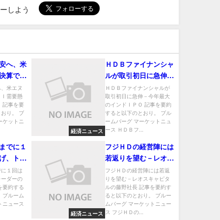
ローしよう
安へ、米
ＨＤＢファイナンシャ
決算でＡ
ルが取引初日に急伸－
半導体に
今年最大のインドＩＰ
へ、米エヌ
ＨＤＢファイナンシャルが
ＡＩ需要懸
取引初日に急伸－今年最大
Ｏ
 記事を要
のインドＩＰＯ 記事を要約
おり。 ブ
すると以下のとおり。 ブル
ーケットニ
ームバーグ マーケットニュ
ース ＨＤＢフ...
経済ニュース
までに１
フジＨＤの経営陣には
げ、トレ
若返りを望む－レオス
が増加
キャピタルの藤野社長
でに１回は
フジＨＤの経営陣には若返
レーダーの
りを望む－レオスキャピタ
を要約する
ルの藤野社長 記事を要約す
 ブルーム
ると以下のとおり。 ブルー
トニュース
ムバーグ マーケットニュー
ス フジＨＤの...
経済ニュース