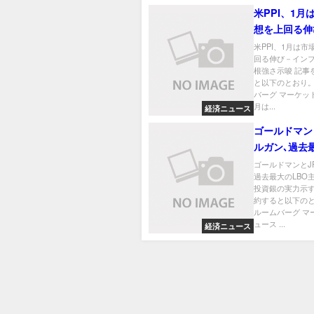
米PPI、1月
想を上回る伸
フレ圧力の根
米PPI、1月は市
回る伸び－イン
根強さ示唆 記事
と以下のとおり。
バーグ マーケット
月は...
経済ニュース
ゴールドマン
ルガン､過去
LBO主導－
ゴールドマンとJ
過去最大のLBO
銀の実力示す
投資銀の実力示す
約すると以下のと
ルームバーグ マ
ュース ...
経済ニュース