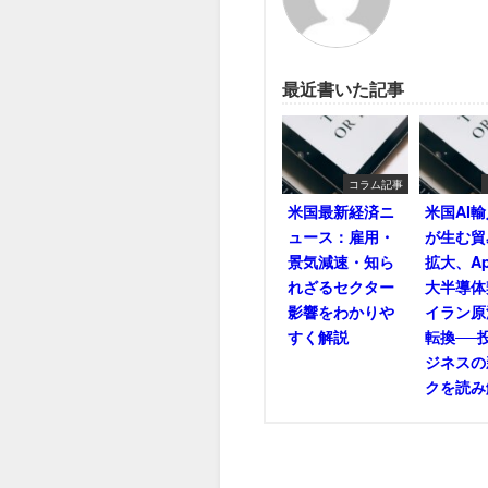
最近書いた記事
コラム記事
米国最新経済ニ
米国AI
ュース：雇用・
が生む貿
景気減速・知ら
拡大、Ap
れざるセクター
大半導体
影響をわかりや
イラン原
すく解説
転換──
ジネスの
クを読み