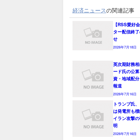
経済ニュース
の関連記事
【RSS愛好
ター配信終了
せ
2026年7月18日
英次期財務相
ード氏の公算
資・地域配分
報道
2026年7月16日
トランプ氏、
は発電所も標
イラン攻撃の
明
2026年7月16日