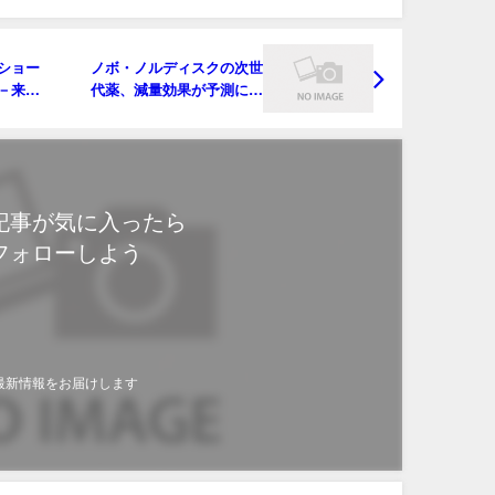
ショー
ノボ・ノルディスクの次世
－来年
代薬、減量効果が予測に届
かず－株価急落
記事が気に入ったら
フォローしよう
最新情報をお届けします