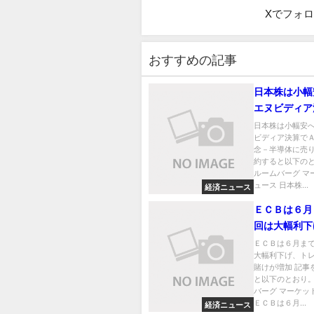
Xでフォ
おすすめの記事
日本株は小幅
エヌビディア
Ｉ需要懸念－
日本株は小幅安
ビディア決算で
売り
念－半導体に売り
約すると以下のと
ルームバーグ マ
ュース 日本株...
経済ニュース
ＥＣＢは６月
回は大幅利下
ーダーの賭け
ＥＣＢは６月ま
大幅利下げ、ト
賭けが増加 記事
と以下のとおり。
バーグ マーケッ
ＥＣＢは６月...
経済ニュース