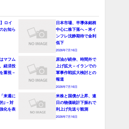
会】ロイ
日本市場、半導体銘柄
のお知ら
中心に株下落へ－米イ
ンフレ沈静期待で金利
低下
2026年7月16日
はマフム
原油が続伸、時間外で
、経済投
上げ拡大－イランでの
を重視－
軍事作戦拡大検討との
報道
2026年7月16日
「来週に
米株と国債が上昇、連
的｣－対
日の物価統計下振れで
強化を表
利上げ先送り観測
2026年7月16日