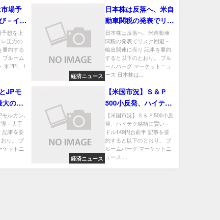
は市場予
日本株は反落へ、米自
び－イン
動車関税の発表でリス
強さ示唆
ク回避－輸出関連に売
場予想を上
日本株は反落へ、米自動車
フレ圧力の
関税の発表でリスク回避－
り
を要約する
輸出関連に売り 記事を要約
 ブルーム
すると以下のとおり。 ブル
 米PPI、1
ームバーグ マーケットニュ
ース 日本株は...
経済ニュース
とJPモ
【米国市況】Ｓ＆Ｐ
最大の
500小反発、ハイテク
大手投資
銘柄に買い－ドル149
Pモルガン､
【米国市況】Ｓ＆Ｐ500小反
主導－大手
発、ハイテク銘柄に買い－
円台前半
 記事を要
ドル149円台前半 記事を要
おり。 ブ
約すると以下のとおり。 ブ
ーケットニ
ルームバーグ マーケットニ
ュース ...
経済ニュース