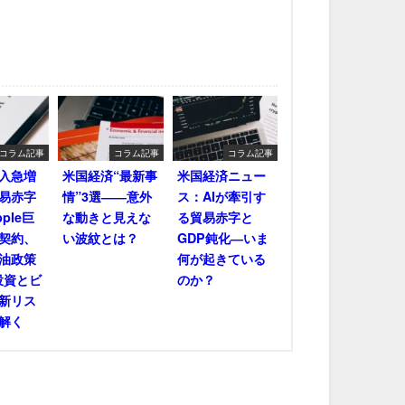
コラム記事
コラム記事
コラム記事
輸入急増
米国経済“最新事
米国経済ニュー
易赤字
情”3選――意外
ス：AIが牽引す
ple巨
な動きと見えな
る貿易赤字と
契約、
い波紋とは？
GDP鈍化―いま
油政策
何が起きている
投資とビ
のか？
新リス
解く