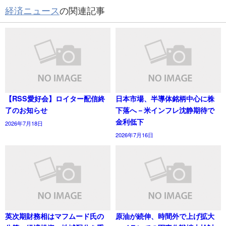
経済ニュース
の関連記事
【RSS愛好会】ロイター配信終
日本市場、半導体銘柄中心に株
了のお知らせ
下落へ－米インフレ沈静期待で
金利低下
2026年7月18日
2026年7月16日
英次期財務相はマフムード氏の
原油が続伸、時間外で上げ拡大