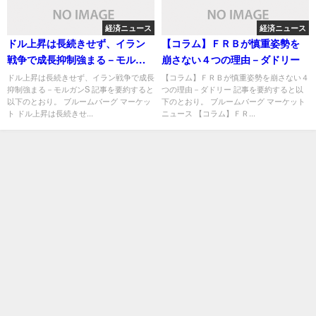
経済ニュース
経済ニュース
ドル上昇は長続きせず、イラン
【コラム】ＦＲＢが慎重姿勢を
戦争で成長抑制強まる－モルガ
崩さない４つの理由－ダドリー
ンS
ドル上昇は長続きせず、イラン戦争で成長
【コラム】ＦＲＢが慎重姿勢を崩さない４
抑制強まる－モルガンS 記事を要約すると
つの理由－ダドリー 記事を要約すると以
以下のとおり。 ブルームバーグ マーケッ
下のとおり。 ブルームバーグ マーケット
ト ドル上昇は長続きせ...
ニュース 【コラム】ＦＲ...