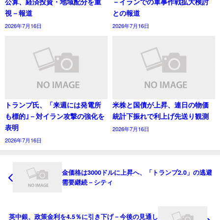
公算、経済投資・地域配分を重
－イランでの軍事作戦拡大検討
視－報道
との報道
2026年7月16日
2026年7月16日
トランプ氏、「来週には発電所
米株と国債が上昇、連日の物価
も標的｣－対イラン攻撃の強化を
統計下振れで利上げ先送り観測
表明
2026年7月16日
2026年7月16日
金価格は3000ドルに上昇へ、「トランプ2.0」の逃避
需要継続－シティ
英中銀、政策金利を4.5％に引き下げ－今後の見通し