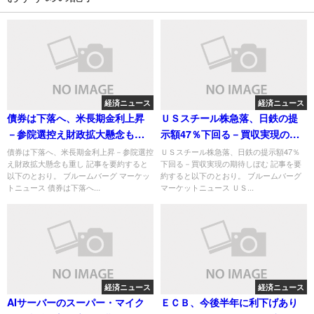
経済ニュース
経済ニュース
債券は下落へ、米長期金利上昇
ＵＳスチール株急落、日鉄の提
－参院選控え財政拡大懸念も重
示額47％下回る－買収実現の期
し
待しぼむ
債券は下落へ、米長期金利上昇－参院選控
ＵＳスチール株急落、日鉄の提示額47％
え財政拡大懸念も重し 記事を要約すると
下回る－買収実現の期待しぼむ 記事を要
以下のとおり。 ブルームバーグ マーケッ
約すると以下のとおり。 ブルームバーグ
トニュース 債券は下落へ...
マーケットニュース ＵＳ...
経済ニュース
経済ニュース
AIサーバーのスーパー・マイク
ＥＣＢ、今後半年に利下げあり