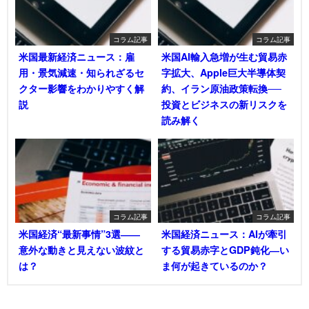
コラム記事
コラム記事
米国最新経済ニュース：雇
米国AI輸入急増が生む貿易赤
用・景気減速・知られざるセ
字拡大、Apple巨大半導体契
クター影響をわかりやすく解
約、イラン原油政策転換──
説
投資とビジネスの新リスクを
読み解く
コラム記事
コラム記事
米国経済“最新事情”3選――
米国経済ニュース：AIが牽引
意外な動きと見えない波紋と
する貿易赤字とGDP鈍化―い
は？
ま何が起きているのか？