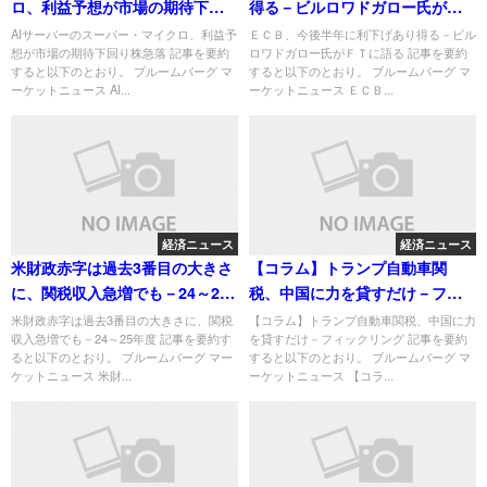
ロ、利益予想が市場の期待下回
得る－ビルロワドガロー氏がＦ
り株急落
Ｔに語る
AIサーバーのスーパー・マイクロ、利益予
ＥＣＢ、今後半年に利下げあり得る－ビル
想が市場の期待下回り株急落 記事を要約
ロワドガロー氏がＦＴに語る 記事を要約
すると以下のとおり。 ブルームバーグ マ
すると以下のとおり。 ブルームバーグ マ
ーケットニュース AI...
ーケットニュース ＥＣＢ...
経済ニュース
経済ニュース
米財政赤字は過去3番目の大きさ
【コラム】トランプ自動車関
に、関税収入急増でも－24～25
税、中国に力を貸すだけ－フィ
年度
ックリング
米財政赤字は過去3番目の大きさに、関税
【コラム】トランプ自動車関税、中国に力
収入急増でも－24～25年度 記事を要約す
を貸すだけ－フィックリング 記事を要約
ると以下のとおり。 ブルームバーグ マー
すると以下のとおり。 ブルームバーグ マ
ケットニュース 米財...
ーケットニュース 【コラ...