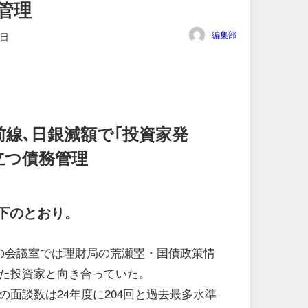
管理
編集部
1日
前線､日銀減額で｢投資家発
立つ債務管理
下のとおり。
の会議室では理財局の荒瀬塁・国債政策情
た投資家と向き合っていた。
面談数は24年度に204回と過去最多水準