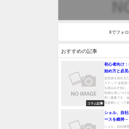
Xでフォ
おすすめの記事
初心者向け：
始め方と必見
金投資を始める
ステップ 金投資
を踏み出す前に
知識を身につけ
常に重要です。
投資家にとって魅力
コラム記事
シェル、自社
ースを維持－
が予想以上の
シェル、自社株