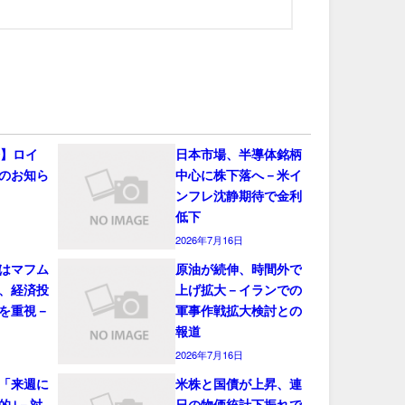
会】ロイ
日本市場、半導体銘柄
のお知ら
中心に株下落へ－米イ
ンフレ沈静期待で金利
低下
2026年7月16日
はマフム
原油が続伸、時間外で
、経済投
上げ拡大－イランでの
を重視－
軍事作戦拡大検討との
報道
2026年7月16日
「来週に
米株と国債が上昇、連
的｣－対
日の物価統計下振れで