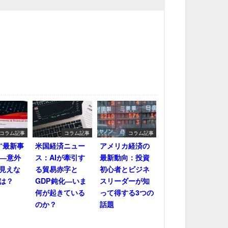
コラム記事
コラム記事
コラム記事
“最新事
米国経済ニュー
アメリカ経済の
――意外
ス：AIが牽引す
最新動向：投資
見えな
る貿易赤字と
初心者とビジネ
は？
GDP鈍化―いま
スリーダーが知
何が起きている
って得する3つの
のか？
話題