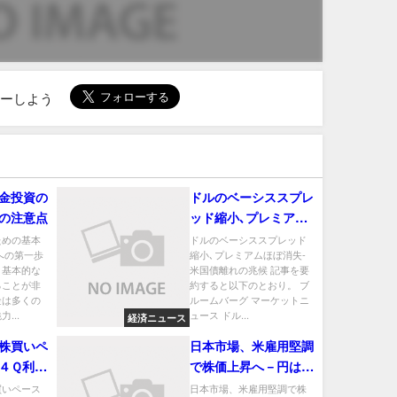
ローしよう
金投資の
ドルのベーシススプレ
の注意点
ッド縮小､プレミアム
ほぼ消失-米国債離れ
ための基本
ドルのベーシススプレッド
への第一歩
縮小､プレミアムほぼ消失-
の兆候
、基本的な
米国債離れの兆候 記事を要
ることが非
約すると以下のとおり。 ブ
金は多くの
ルームバーグ マーケットニ
...
ュース ドル...
経済ニュース
株買いペ
日本市場、米雇用堅調
４Ｑ利益
で株価上昇へ－円は介
落ち込み
入警戒も下落歯止め見
買いペース
日本市場、米雇用堅調で株