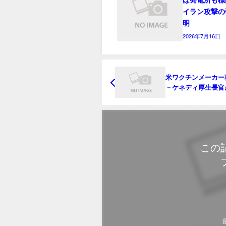
イラン攻撃の
明
2026年7月16日
米ワクチンメーカー
－ケネディ厚生長官
製品の効果疑問視
この