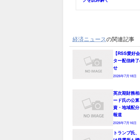
経済ニュース
の関連記事
【RSS愛好
ター配信終了
せ
2026年7月18日
英次期財務相
ード氏の公算
資・地域配分
報道
2026年7月16日
トランプ氏、
は発電所も標