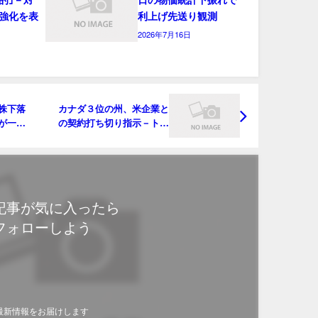
強化を表
利上げ先送り観測
2026年7月16日
株下落
カナダ３位の州、米企業と
が一部
の契約打ち切り指示－トラ
ンプ関税に報復
記事が気に入ったら
フォローしよう
最新情報をお届けします