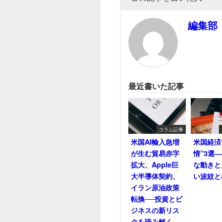
編集部
最近書いた記事
コラム記事
米国AI輸入急増
米国経済
が生む貿易赤字
情”3選
拡大、Apple巨
な動きと
大半導体契約、
い波紋と
イラン原油政策
転換──投資とビ
ジネスの新リス
クを読み解く