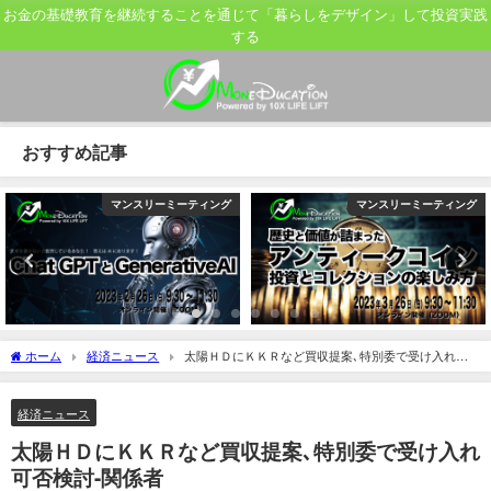
お金の基礎教育を継続することを通じて「暮らしをデザイン」して投資実践
する
おすすめ記事
マンスリーミーティング
マンスリーミーティング
ホーム
経済ニュース
太陽ＨＤにＫＫＲなど買収提案､特別委で受け入れ可
否検討-関係者
経済ニュース
太陽ＨＤにＫＫＲなど買収提案､特別委で受け入れ
可否検討-関係者