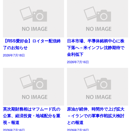
【RSS愛好会】ロイター配信終
日本市場、半導体銘柄中心に株
了のお知らせ
下落へ－米インフレ沈静期待で
金利低下
2026年7月18日
2026年7月16日
英次期財務相はマフムード氏の
原油が続伸、時間外で上げ拡大
公算、経済投資・地域配分を重
－イランでの軍事作戦拡大検討
視－報道
との報道
2026年7月16日
2026年7月16日