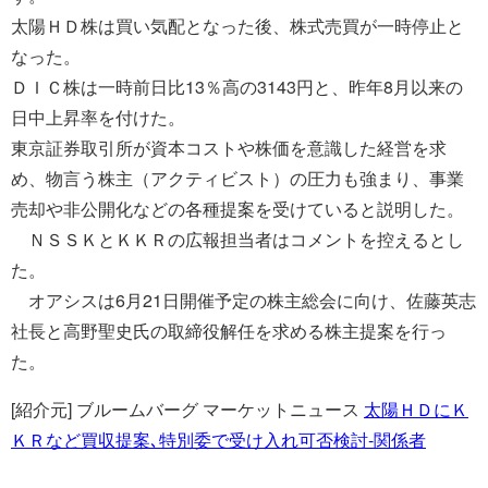
太陽ＨＤ株は買い気配となった後、株式売買が一時停止と
なった。
ＤＩＣ株は一時前日比13％高の3143円と、昨年8月以来の
日中上昇率を付けた。
東京証券取引所が資本コストや株価を意識した経営を求
め、物言う株主（アクティビスト）の圧力も強まり、事業
売却や非公開化などの各種提案を受けていると説明した。
ＮＳＳＫとＫＫＲの広報担当者はコメントを控えるとし
た。
オアシスは6月21日開催予定の株主総会に向け、佐藤英志
社長と高野聖史氏の取締役解任を求める株主提案を行っ
た。
[紹介元] ブルームバーグ マーケットニュース
太陽ＨＤにＫ
ＫＲなど買収提案､特別委で受け入れ可否検討-関係者