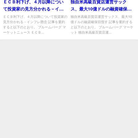
ＥＣＢ利下げ、４月以降につい
独自米高級百貨店運営サック
て投資家の見方分かれる－イン
ス、最大10億ドルの融資確保目
フレ懸念
指す
ＥＣＢ利下げ、４月以降について投資家の
独自米高級百貨店運営サックス、最大10
見方分かれる－インフレ懸念 記事を要約
億ドルの融資確保目指す 記事を要約する
すると以下のとおり。 ブルームバーグ マ
と以下のとおり。 ブルームバーグ マーケ
ーケットニュース ＥＣＢ...
ット 独自米高級百貨店運...