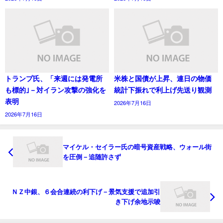
トランプ氏、「来週には発電所
米株と国債が上昇、連日の物価
も標的｣－対イラン攻撃の強化を
統計下振れで利上げ先送り観測
表明
2026年7月16日
2026年7月16日
マイケル・セイラー氏の暗号資産戦略、ウォール街
を圧倒－追随許さず
ＮＺ中銀、６会合連続の利下げ－景気支援で追加引
き下げ余地示唆