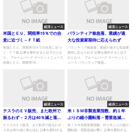
経済ニュース
経済ニュース
米国とＥＵ、関税率15％での合
パランティア株急落、業績が過
意に近づく－ＦＴ紙
大な投資家期待に応えられず
米国とＥＵ、関税率15％での合意に近づ
パランティア株急落、業績が過大な投資家
く－ＦＴ紙 記事を要約すると以下のとお
期待に応えられず 記事を要約すると以下
り。 ブルームバーグ マーケットニュース
のとおり。 ブルームバーグ マーケットニ
米国とＥＵ、関税率15...
ュース パランティア株急...
経済ニュース
経済ニュース
テスラのＥＶ販売、また欧州で
米ＩＳＭ非製造業指数、約１年
振るわず－２月は40％減と落ち
ぶりの縮小圏転落－需要急減が
込む
響く
テスラのＥＶ販売、また欧州で振るわず－
米ＩＳＭ非製造業指数、約１年ぶりの縮小
２月は40％減と落ち込む 記事を要約する
圏転落－需要急減が響く 記事を要約する