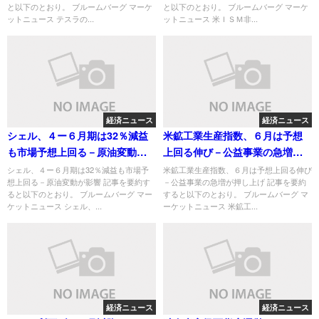
と以下のとおり。 ブルームバーグ マーケ
と以下のとおり。 ブルームバーグ マーケ
ットニュース テスラの...
ットニュース 米ＩＳＭ非...
経済ニュース
経済ニュース
シェル、４ー６月期は32％減益
米鉱工業生産指数、６月は予想
も市場予想上回る－原油変動が
上回る伸び－公益事業の急増が
影響
押し上げ
シェル、４ー６月期は32％減益も市場予
米鉱工業生産指数、６月は予想上回る伸び
想上回る－原油変動が影響 記事を要約す
－公益事業の急増が押し上げ 記事を要約
ると以下のとおり。 ブルームバーグ マー
すると以下のとおり。 ブルームバーグ マ
ケットニュース シェル、...
ーケットニュース 米鉱工...
経済ニュース
経済ニュース