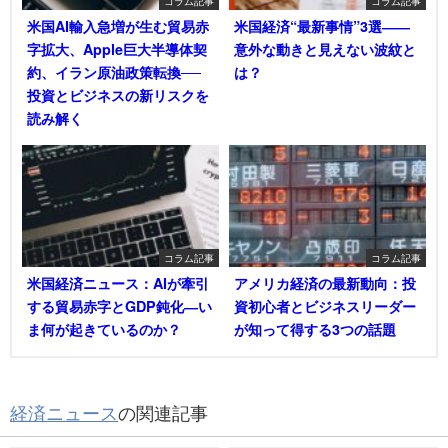
コラム記事
コラム記事
米国AI輸入急増が生む貿易赤
米国経済“最新事情”3選――
字拡大、Apple巨大半導体契
意外な動きと見えない波紋と
約、イラン原油政策転換──
は？
投資とビジネスの新リスクを
読み解く
コラム記事
コラム記事
米国経済ニュース：AIが牽引
アメリカ経済の最新動向：投
する貿易赤字とGDP鈍化―い
資初心者とビジネスリーダー
ま何が起きているのか？
が知って得する3つの話題
経済ニュース
の関連記事