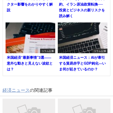
クター影響をわかりやすく解
約、イラン原油政策転換──
説
投資とビジネスの新リスクを
読み解く
コラム記事
コラム記事
米国経済“最新事情”3選――
米国経済ニュース：AIが牽引
意外な動きと見えない波紋と
する貿易赤字とGDP鈍化―い
は？
ま何が起きているのか？
経済ニュース
の関連記事