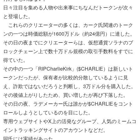
日々注目を集める人物や出来事にちなんだトークンが次々
と登場した。
これらのクリエーターの多くは、カーク氏関連のトーク
ンの一つは時価総額が1600万ドル（約24億円）に達した。
その日の夜までにクリエーターらは、仮想通貨ソラナのブ
ロックチェーン上で数十万ドル規模の取引手数料をすでに
得ていた。
その中の一つ「RIPCharlieKirk」($CHARLIE）は新しいト
ークンだったが、保有者が比較的分散しているように見
え、詐欺ではないだろうと判断し、3万ドル分を購入した。
その後値上がりしたため、買い増したが再び下落した。
その日の夜、ラデメーカー氏は誰かが$CHARLIEをコント
ロールしようとしているのを目にした。
専用ウェブサイトやX上の活発なグループ、人気のミームコ
イントラッキングサイトのアカウントなどだ。
同氏には実績があった。