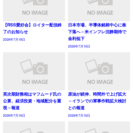
【RSS愛好会】ロイター配信終
日本市場、半導体銘柄中心に株
了のお知らせ
下落へ－米インフレ沈静期待で
金利低下
2026年7月18日
2026年7月16日
英次期財務相はマフムード氏の
原油が続伸、時間外で上げ拡大
公算、経済投資・地域配分を重
－イランでの軍事作戦拡大検討
視－報道
との報道
2026年7月16日
2026年7月16日