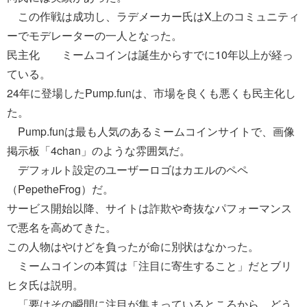
この作戦は成功し、ラデメーカー氏はX上のコミュニティ
ーでモデレーターの一人となった。
民主化 ミームコインは誕生からすでに10年以上が経っ
ている。
24年に登場したPump.funは、市場を良くも悪くも民主化し
た。
Pump.funは最も人気のあるミームコインサイトで、画像
掲示板「4chan」のような雰囲気だ。
デフォルト設定のユーザーロゴはカエルのペペ
（PepetheFrog）だ。
サービス開始以降、サイトは詐欺や奇抜なパフォーマンス
で悪名を高めてきた。
この人物はやけどを負ったが命に別状はなかった。
ミームコインの本質は「注目に寄生すること」だとブリ
ヒタ氏は説明。
「要はその瞬間に注目が集まっているところから、どう