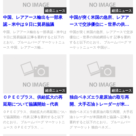
経済ニュース
経済ニュース
中国、レアアース輸出を一部承
中国が突く米国の急所、レアア
認－米中は９日に貿易協議
ースで交渉優位に－世界の供給
網揺らす
中国、レアアース輸出を一部承認－米中は
中国が突く米国の急所、レアアースで交渉
９日に貿易協議 記事を要約すると以下の
優位に－世界の供給網揺らす 記事を要約
とおり。 ブルームバーグ マーケットニュ
すると以下のとおり。 ブルームバーグ マ
ース 中国、レアアース輸...
ーケットニュース 中国が...
経済ニュース
経済ニュース
ＯＰＥＣプラス、供給拡大の再
独自ベネズエラ産原油の取引再
延期について協議開始－代表
開、大手石油トレーダーが米国
政府と協議へ
ＯＰＥＣプラス、供給拡大の再延期につい
独自ベネズエラ産原油の取引再開、大手石
て協議開始－代表 記事を要約すると以下
油トレーダーが米国政府と協議へ 記事を
のとおり。 ブルームバーグ マーケットニ
要約すると以下のとおり。 ブルームバー
ュース ＯＰＥＣプラス、...
グ マーケット 独自ベネズ...