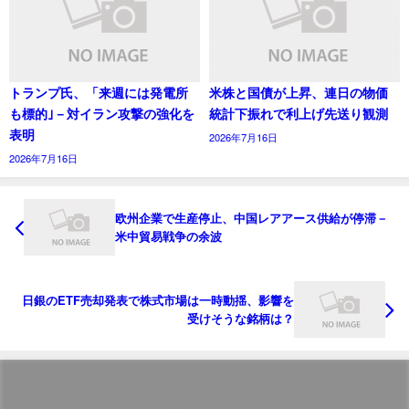
トランプ氏、「来週には発電所
米株と国債が上昇、連日の物価
も標的｣－対イラン攻撃の強化を
統計下振れで利上げ先送り観測
表明
2026年7月16日
2026年7月16日
欧州企業で生産停止、中国レアアース供給が停滞－
米中貿易戦争の余波
日銀のETF売却発表で株式市場は一時動揺、影響を
受けそうな銘柄は？