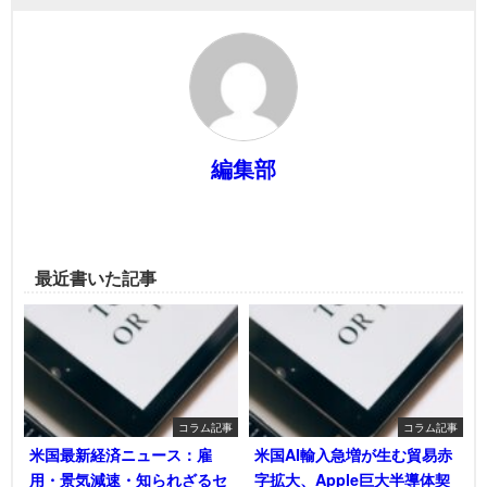
編集部
最近書いた記事
コラム記事
コラム記事
米国最新経済ニュース：雇
米国AI輸入急増が生む貿易赤
用・景気減速・知られざるセ
字拡大、Apple巨大半導体契