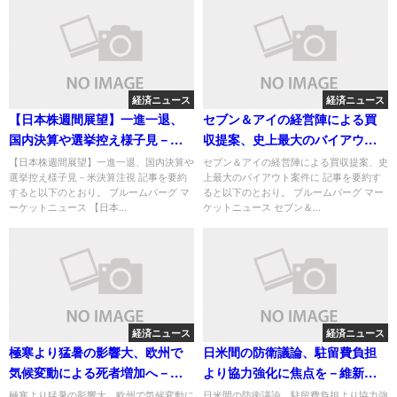
経済ニュース
経済ニュース
【日本株週間展望】一進一退、
セブン＆アイの経営陣による買
国内決算や選挙控え様子見－米
収提案、史上最大のバイアウト
決算注視
案件に
【日本株週間展望】一進一退、国内決算や
セブン＆アイの経営陣による買収提案、史
選挙控え様子見－米決算注視 記事を要約
上最大のバイアウト案件に 記事を要約す
すると以下のとおり。 ブルームバーグ マ
ると以下のとおり。 ブルームバーグ マー
ーケットニュース 【日本...
ケットニュース セブン＆...
経済ニュース
経済ニュース
極寒より猛暑の影響大、欧州で
日米間の防衛議論、駐留費負担
気候変動による死者増加へ－研
より協力強化に焦点を－維新・
究論文
前原氏
極寒より猛暑の影響大、欧州で気候変動に
日米間の防衛議論、駐留費負担より協力強