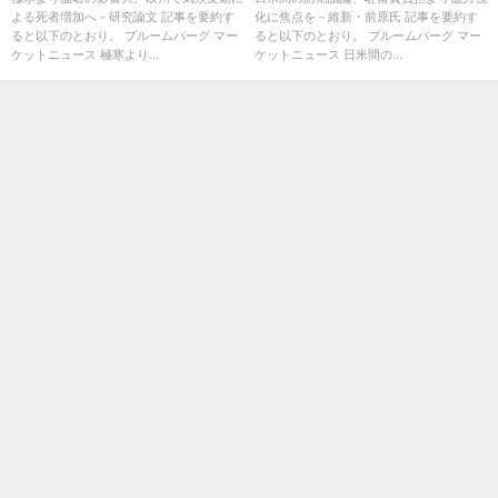
よる死者増加へ－研究論文 記事を要約す
化に焦点を－維新・前原氏 記事を要約す
ると以下のとおり。 ブルームバーグ マー
ると以下のとおり。 ブルームバーグ マー
ケットニュース 極寒より...
ケットニュース 日米間の...