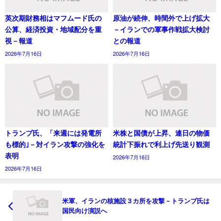
英次期財務相はマフムード氏の
原油が続伸、時間外で上げ拡大
公算、経済投資・地域配分を重
－イランでの軍事作戦拡大検討
視－報道
との報道
2026年7月16日
2026年7月16日
トランプ氏、「来週には発電所
米株と国債が上昇、連日の物価
も標的｣－対イラン攻撃の強化を
統計下振れで利上げ先送り観測
表明
2026年7月16日
2026年7月16日
米軍、イランの核施設３カ所を攻撃－トランプ氏は
国民向け演説へ