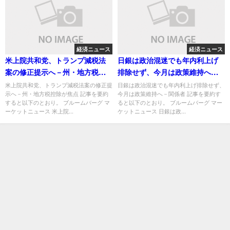
経済ニュース
経済ニュース
米上院共和党、トランプ減税法
日銀は政治混迷でも年内利上げ
案の修正提示へ－州・地方税控
排除せず、今月は政策維持へ－
除が焦点
関係者
米上院共和党、トランプ減税法案の修正提
日銀は政治混迷でも年内利上げ排除せず、
示へ－州・地方税控除が焦点 記事を要約
今月は政策維持へ－関係者 記事を要約す
すると以下のとおり。 ブルームバーグ マ
ると以下のとおり。 ブルームバーグ マー
ーケットニュース 米上院...
ケットニュース 日銀は政...