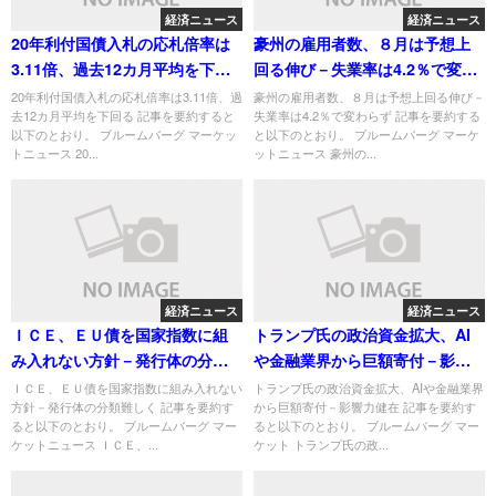
経済ニュース
経済ニュース
20年利付国債入札の応札倍率は
豪州の雇用者数、８月は予想上
3.11倍、過去12カ月平均を下回
回る伸び－失業率は4.2％で変わ
る
らず
20年利付国債入札の応札倍率は3.11倍、過
豪州の雇用者数、８月は予想上回る伸び－
去12カ月平均を下回る 記事を要約すると
失業率は4.2％で変わらず 記事を要約する
以下のとおり。 ブルームバーグ マーケッ
と以下のとおり。 ブルームバーグ マーケ
トニュース 20...
ットニュース 豪州の...
経済ニュース
経済ニュース
ＩＣＥ、ＥＵ債を国家指数に組
トランプ氏の政治資金拡大、AI
み入れない方針－発行体の分類
や金融業界から巨額寄付－影響
難しく
力健在
ＩＣＥ、ＥＵ債を国家指数に組み入れない
トランプ氏の政治資金拡大、AIや金融業界
方針－発行体の分類難しく 記事を要約す
から巨額寄付－影響力健在 記事を要約す
ると以下のとおり。 ブルームバーグ マー
ると以下のとおり。 ブルームバーグ マー
ケットニュース ＩＣＥ、...
ケット トランプ氏の政...