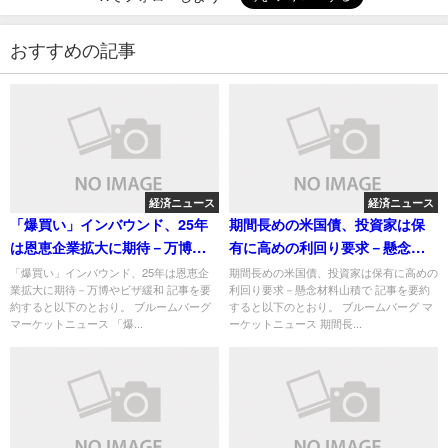
おすすめの記事
経済ニュース
経済ニュース
「爆買い」インバウンド、25年
期間長めの米国債、投資家は保
は恩恵企業拡大に期待－万博や
有に高めの利回り要求－懸念材
ビザ緩和
料山積で
「爆買い」インバウンド、25年は恩恵企
期間長めの米国債、投資家は保有に高めの
業拡大に期待－万博やビザ緩和 記事を要
利回り要求－懸念材料山積で 記事を要約
約すると以下のとおり。 ブルームバーグ
すると以下のとおり。 ブルームバーグ マ
マーケットニュース 「爆...
ーケットニュース 期間長...