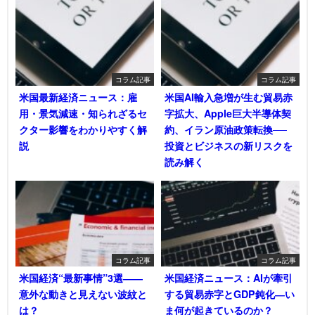
コラム記事
コラム記事
米国最新経済ニュース：雇
米国AI輸入急増が生む貿易赤
用・景気減速・知られざるセ
字拡大、Apple巨大半導体契
クター影響をわかりやすく解
約、イラン原油政策転換──
説
投資とビジネスの新リスクを
読み解く
コラム記事
コラム記事
米国経済“最新事情”3選――
米国経済ニュース：AIが牽引
意外な動きと見えない波紋と
する貿易赤字とGDP鈍化―い
は？
ま何が起きているのか？