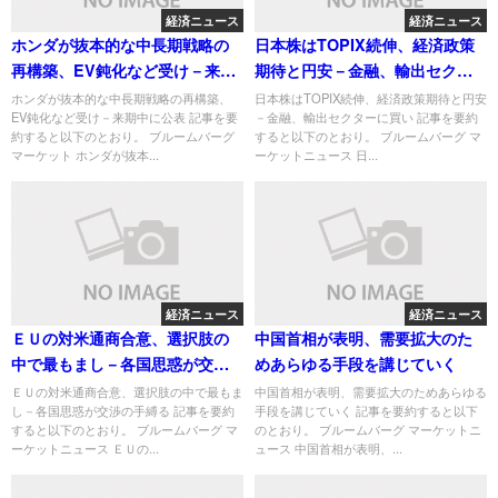
経済ニュース
経済ニュース
ホンダが抜本的な中長期戦略の
日本株はTOPIX続伸、経済政策
再構築、EV鈍化など受け－来期
期待と円安－金融、輸出セクタ
中に公表
ーに買い
ホンダが抜本的な中長期戦略の再構築、
日本株はTOPIX続伸、経済政策期待と円安
EV鈍化など受け－来期中に公表 記事を要
－金融、輸出セクターに買い 記事を要約
約すると以下のとおり。 ブルームバーグ
すると以下のとおり。 ブルームバーグ マ
マーケット ホンダが抜本...
ーケットニュース 日...
経済ニュース
経済ニュース
ＥＵの対米通商合意、選択肢の
中国首相が表明、需要拡大のた
中で最もまし－各国思惑が交渉
めあらゆる手段を講じていく
の手縛る
ＥＵの対米通商合意、選択肢の中で最もま
中国首相が表明、需要拡大のためあらゆる
し－各国思惑が交渉の手縛る 記事を要約
手段を講じていく 記事を要約すると以下
すると以下のとおり。 ブルームバーグ マ
のとおり。 ブルームバーグ マーケットニ
ーケットニュース ＥＵの...
ュース 中国首相が表明、...