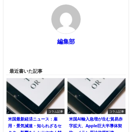
編集部
最近書いた記事
コラム記事
コラム記事
米国最新経済ニュース：雇
米国AI輸入急増が生む貿易赤
用・景気減速・知られざるセ
字拡大、Apple巨大半導体契