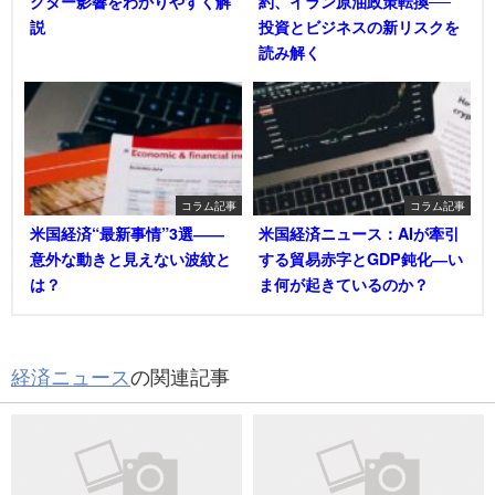
クター影響をわかりやすく解
約、イラン原油政策転換──
説
投資とビジネスの新リスクを
読み解く
コラム記事
コラム記事
米国経済“最新事情”3選――
米国経済ニュース：AIが牽引
意外な動きと見えない波紋と
する貿易赤字とGDP鈍化―い
は？
ま何が起きているのか？
経済ニュース
の関連記事