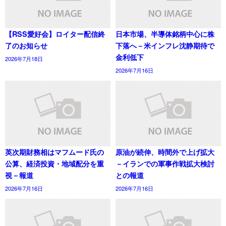
【RSS愛好会】ロイター配信終
日本市場、半導体銘柄中心に株
了のお知らせ
下落へ－米インフレ沈静期待で
金利低下
2026年7月18日
2026年7月16日
英次期財務相はマフムード氏の
原油が続伸、時間外で上げ拡大
公算、経済投資・地域配分を重
－イランでの軍事作戦拡大検討
視－報道
との報道
2026年7月16日
2026年7月16日