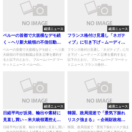
経済ニュース
経済ニュース
ペルーの首都で大規模なデモ続
フランス格付け見通し「ネガテ
く－ヘリ新大統領の不信任動議
ィブ」に引き下げ－ムーディー
は否決
ズ
ペルーの首都で大規模なデモ続く－ヘリ新
フランス格付け見通し「ネガティブ」に引
大統領の不信任動議は否決 記事を要約す
き下げ－ムーディーズ 記事を要約すると
ると以下のとおり。 ブルームバーグ マー
以下のとおり。 ブルームバーグ マーケッ
ケットニュース ペルーの...
トニュース フランス格付...
経済ニュース
経済ニュース
日経平均が反発、輸出や素材に
韓国、政局混迷で「景気下振れ
見直し買い－米大統領選控え上
リスク強まる」－企画財政相が
値重さも
警告
日経平均が反発、輸出や素材に見直し買い
韓国、政局混迷で「景気下振れリスク強ま
－米大統領選控え上値重さも 記事を要約
る」－企画財政相が警告 記事を要約する