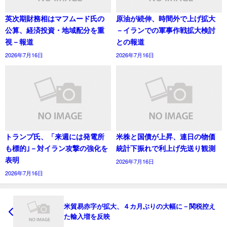
英次期財務相はマフムード氏の
原油が続伸、時間外で上げ拡大
公算、経済投資・地域配分を重
－イランでの軍事作戦拡大検討
視－報道
との報道
2026年7月16日
2026年7月16日
トランプ氏、「来週には発電所
米株と国債が上昇、連日の物価
も標的｣－対イラン攻撃の強化を
統計下振れで利上げ先送り観測
表明
2026年7月16日
2026年7月16日
米貿易赤字が拡大、４カ月ぶりの大幅に－関税控え
た輸入増を反映