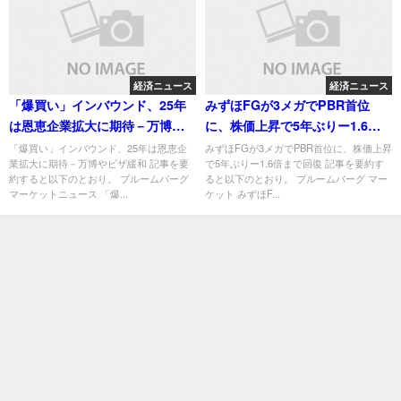
経済ニュース
経済ニュース
「爆買い」インバウンド、25年
みずほFGが3メガでPBR首位
は恩恵企業拡大に期待－万博や
に、株価上昇で5年ぶりー1.6倍
ビザ緩和
まで回復
「爆買い」インバウンド、25年は恩恵企
みずほFGが3メガでPBR首位に、株価上昇
業拡大に期待－万博やビザ緩和 記事を要
で5年ぶりー1.6倍まで回復 記事を要約す
約すると以下のとおり。 ブルームバーグ
ると以下のとおり。 ブルームバーグ マー
マーケットニュース 「爆...
ケット みずほF...