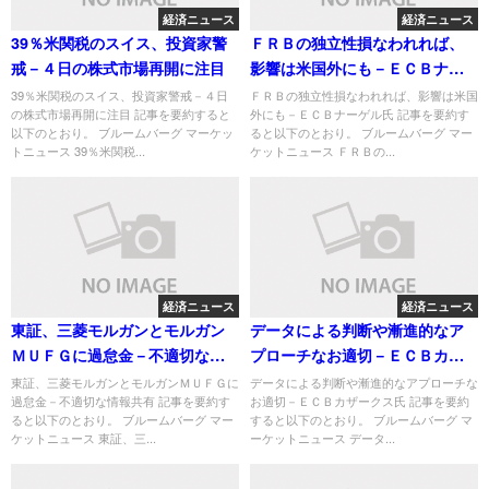
経済ニュース
経済ニュース
39％米関税のスイス、投資家警
ＦＲＢの独立性損なわれれば、
戒－４日の株式市場再開に注目
影響は米国外にも－ＥＣＢナー
ゲル氏
39％米関税のスイス、投資家警戒－４日
ＦＲＢの独立性損なわれれば、影響は米国
の株式市場再開に注目 記事を要約すると
外にも－ＥＣＢナーゲル氏 記事を要約す
以下のとおり。 ブルームバーグ マーケッ
ると以下のとおり。 ブルームバーグ マー
トニュース 39％米関税...
ケットニュース ＦＲＢの...
経済ニュース
経済ニュース
東証、三菱モルガンとモルガン
データによる判断や漸進的なア
ＭＵＦＧに過怠金－不適切な情
プローチなお適切－ＥＣＢカザ
報共有
ークス氏
東証、三菱モルガンとモルガンＭＵＦＧに
データによる判断や漸進的なアプローチな
過怠金－不適切な情報共有 記事を要約す
お適切－ＥＣＢカザークス氏 記事を要約
ると以下のとおり。 ブルームバーグ マー
すると以下のとおり。 ブルームバーグ マ
ケットニュース 東証、三...
ーケットニュース データ...