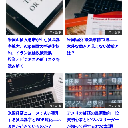
コラム記事
コラム記事
米国AI輸入急増が生む貿易赤
米国経済“最新事情”3選――
字拡大、Apple巨大半導体契
意外な動きと見えない波紋と
約、イラン原油政策転換──
は？
投資とビジネスの新リスクを
読み解く
コラム記事
コラム記事
米国経済ニュース：AIが牽引
アメリカ経済の最新動向：投
する貿易赤字とGDP鈍化―い
資初心者とビジネスリーダー
ま何が起きているのか？
が知って得する3つの話題