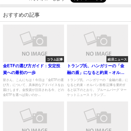
おすすめの記事
コラム記事
経済ニュース
金ETFの選び方ガイド：安定投
トランプ氏、ハンガリーの「金
資への最初の一歩
融の盾」になると約束－オルバ
ン首相
皆さん、こんにちは！今日は「金ETFの選
トランプ氏、ハンガリーの「金融の盾」に
び方」について、具体的なアドバイスをお
なると約束－オルバン首相 記事を要約す
届けします。金投資が注目される今、どの
ると以下のとおり。 ブルームバーグ マー
金ETFを選べば良いのか...
ケットニュース トランプ...