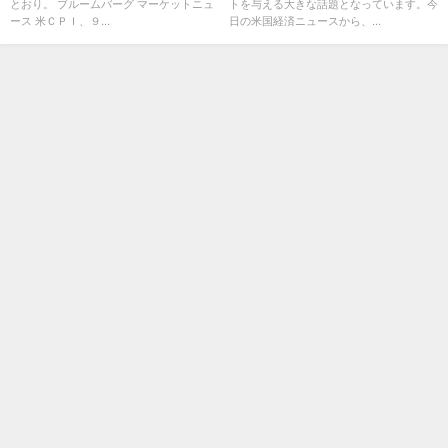
とおり。 ブルームバーグ マーケットニュ
トを与える大きな話題となっています。今
ース 米ＣＰＩ、９...
日の米国経済ニュースから、...