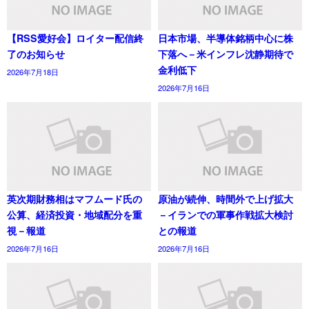
【RSS愛好会】ロイター配信終
日本市場、半導体銘柄中心に株
了のお知らせ
下落へ－米インフレ沈静期待で
金利低下
2026年7月18日
2026年7月16日
英次期財務相はマフムード氏の
原油が続伸、時間外で上げ拡大
公算、経済投資・地域配分を重
－イランでの軍事作戦拡大検討
視－報道
との報道
2026年7月16日
2026年7月16日