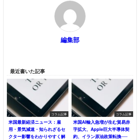
編集部
最近書いた記事
コラム記事
コラム記事
米国最新経済ニュース：雇
米国AI輸入急増が生む貿易赤
用・景気減速・知られざるセ
字拡大、Apple巨大半導体契
クター影響をわかりやすく解
約、イラン原油政策転換──