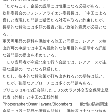
「だからこそ、企業の説明には慎重になる必要がある。」
欧州委員会のフォンデアライエン委員長は、「中国による
脅しと表現した問題に断固たる対応を取ると約束したが、
長期的な解決には多額の投資と強い政治的意思が必要とな
る。」
軍民両用品の原料を供給する他国と同様に、レアアース輸
出許可の申請では中国も最終的な使用目的を証明する詳細
な質問票の提出を求めている。
ＥＵ当局者が今週北京で行う会談では、レアアースが主
要な議題の一つとなる見通しだ。
ただし、抜本的な解決策が打ち出されるとの期待は低い。
だが、強硬なアプローチには多くの問題もある。
ブリュッセルで2日会談したＥＵのカラス外交安全保障上級
代表（外相）と中国の王毅外相
Photographer:OmarHavana/Bloomberg 欧州の防衛関連
企業には既に部品の備蓄を開始し、供給源は十分に分散さ