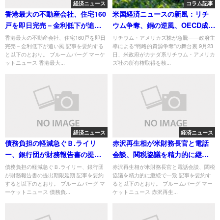
経済ニュース
コラム記事
香港最大の不動産会社、住宅160
米国経済ニュースの新風：リチ
戸を即日完売－金利低下が追い
ウム争奪、銅の逆風、OECD成長
風
予測の“知られざる深層”
香港最大の不動産会社、住宅160戸を即日
リチウム・アメリカズ株が急騰――政府主
完売－金利低下が追い風 記事を要約する
導による“戦略的資源争奪”の舞台裏 9月23
と以下のとおり。 ブルームバーグ マーケ
日、米政府がカナダ系リチウム・アメリカ
ットニュース 香港最大...
ズ社の所有権取得を検...
経済ニュース
経済ニュース
債務負担の軽減急ぐＢ.ライリ
赤沢再生相が米財務長官と電話
ー、銀行団が財務報告書の提出
会談、関税協議を精力的に継続
期限延期
で一致
債務負担の軽減急ぐＢ.ライリー、銀行団
赤沢再生相が米財務長官と電話会談、関税
が財務報告書の提出期限延期 記事を要約
協議を精力的に継続で一致 記事を要約す
すると以下のとおり。 ブルームバーグ マ
ると以下のとおり。 ブルームバーグ マー
ーケットニュース 債務負...
ケットニュース 赤沢再生...