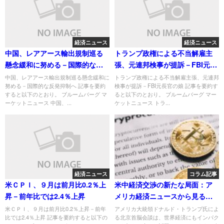
経済ニュース
経済ニュース
中国、レアアース輸出規制巡る
トランプ政権による不当解雇主
懸念緩和に努める－国際的な反
張、元連邦検事が提訴－FBI元長
発抑制へ
官の娘
中国、レアアース輸出規制巡る懸念緩和に
トランプ政権による不当解雇主張、元連邦
努める－国際的な反発抑制へ 記事を要約
検事が提訴－FBI元長官の娘 記事を要約す
すると以下のとおり。 ブルームバーグ マ
ると以下のとおり。 ブルームバーグ マー
ーケットニュース 中国、...
ケットニュース トラ...
経済ニュース
コラム記事
米ＣＰＩ、９月は前月比0.2％上
米中経済交渉の新たな局面：ア
昇－前年比では2.4％上昇
メリカ経済ニュースから見る三
つの視点
米ＣＰＩ、９月は前月比0.2％上昇－前年
アメリカ大統領ドナルド・トランプ氏によ
比では2.4％上昇 記事を要約すると以下の
る北京首脳会談は、世界経済にもインパク