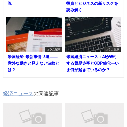
説
投資とビジネスの新リスクを
読み解く
コラム記事
コラム記事
米国経済“最新事情”3選――
米国経済ニュース：AIが牽引
意外な動きと見えない波紋と
する貿易赤字とGDP鈍化―い
は？
ま何が起きているのか？
経済ニュース
の関連記事