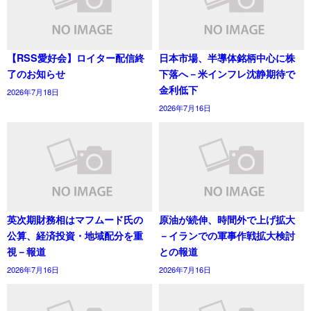
【RSS愛好会】ロイター配信終
日本市場、半導体銘柄中心に株
了のお知らせ
下落へ－米インフレ沈静期待で
金利低下
2026年7月18日
2026年7月16日
英次期財務相はマフムード氏の
原油が続伸、時間外で上げ拡大
公算、経済投資・地域配分を重
－イランでの軍事作戦拡大検討
視－報道
との報道
2026年7月16日
2026年7月16日