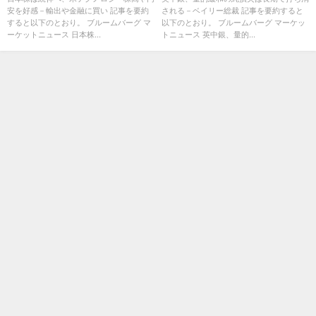
安を好感－輸出や金融に買い 記事を要約
される－ベイリー総裁 記事を要約すると
すると以下のとおり。 ブルームバーグ マ
以下のとおり。 ブルームバーグ マーケッ
ーケットニュース 日本株...
トニュース 英中銀、量的...