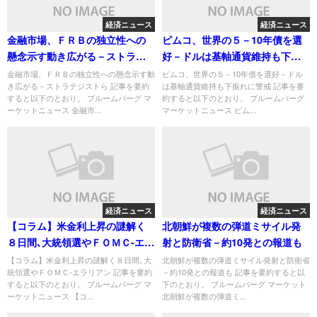
経済ニュース
経済ニュース
金融市場、ＦＲＢの独立性への
ピムコ、世界の５－10年債を選
懸念示す動き広がる－ストラテ
好－ドルは基軸通貨維持も下振
ジストら
れに警戒
金融市場、ＦＲＢの独立性への懸念示す動
ピムコ、世界の５－10年債を選好－ドル
き広がる－ストラテジストら 記事を要約
は基軸通貨維持も下振れに警戒 記事を要
すると以下のとおり。 ブルームバーグ マ
約すると以下のとおり。 ブルームバーグ
ーケットニュース 金融市...
マーケットニュース ピム...
経済ニュース
経済ニュース
【コラム】米金利上昇の謎解く
北朝鮮が複数の弾道ミサイル発
８日間､大統領選やＦＯＭＣ-エラ
射と防衛省－約10発との報道も
リアン
【コラム】米金利上昇の謎解く８日間､大
北朝鮮が複数の弾道ミサイル発射と防衛省
統領選やＦＯＭＣ-エラリアン 記事を要約
－約10発との報道も 記事を要約すると以
すると以下のとおり。 ブルームバーグ マ
下のとおり。 ブルームバーグ マーケット
ーケットニュース 【コ...
北朝鮮が複数の弾道ミ...