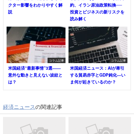
クター影響をわかりやすく解
約、イラン原油政策転換──
説
投資とビジネスの新リスクを
読み解く
コラム記事
コラム記事
米国経済“最新事情”3選――
米国経済ニュース：AIが牽引
意外な動きと見えない波紋と
する貿易赤字とGDP鈍化―い
は？
ま何が起きているのか？
経済ニュース
の関連記事