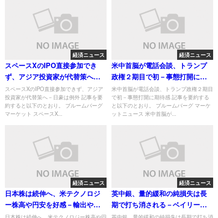
経済ニュース
経済ニュース
スペースXのIPO直接参加でき
米中首脳が電話会談、トランプ
ず、アジア投資家が代替策へ－
政権２期目で初－事態打開に期
日豪は例外
待感
スペースXのIPO直接参加できず、アジア
米中首脳が電話会談、トランプ政権２期目
投資家が代替策へ－日豪は例外 記事を要
で初－事態打開に期待感 記事を要約する
約すると以下のとおり。 ブルームバーグ
と以下のとおり。 ブルームバーグ マーケ
マーケット スペースX...
ットニュース 米中首脳が...
経済ニュース
経済ニュース
日本株は続伸へ、米テクノロジ
英中銀、量的緩和の純損失は長
ー株高や円安を好感－輸出や金
期で打ち消される－ベイリー総
融に買い
裁
日本株は続伸へ、米テクノロジー株高や円
英中銀、量的緩和の純損失は長期で打ち消