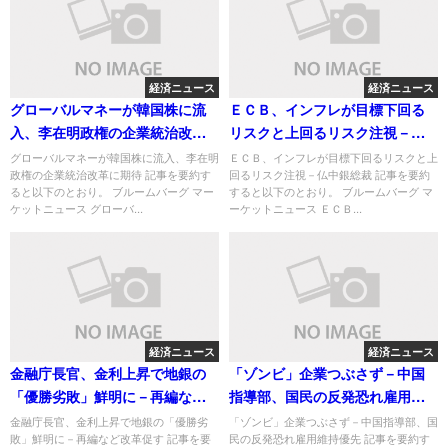
経済ニュース
経済ニュース
グローバルマネーが韓国株に流
ＥＣＢ、インフレが目標下回る
入、李在明政権の企業統治改革
リスクと上回るリスク注視－仏
に期待
中銀総裁
グローバルマネーが韓国株に流入、李在明
ＥＣＢ、インフレが目標下回るリスクと上
政権の企業統治改革に期待 記事を要約す
回るリスク注視－仏中銀総裁 記事を要約
ると以下のとおり。 ブルームバーグ マー
すると以下のとおり。 ブルームバーグ マ
ケットニュース グローバ...
ーケットニュース ＥＣＢ...
経済ニュース
経済ニュース
金融庁長官、金利上昇で地銀の
「ゾンビ」企業つぶさず－中国
「優勝劣敗」鮮明に－再編など
指導部、国民の反発恐れ雇用維
改革促す
持優先
金融庁長官、金利上昇で地銀の「優勝劣
「ゾンビ」企業つぶさず－中国指導部、国
敗」鮮明に－再編など改革促す 記事を要
民の反発恐れ雇用維持優先 記事を要約す