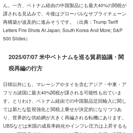
ん。一方、ベトナム経由の中国製品にも最大40%の関税が
課される見込みで、今後はグローバルなサプライチェーン
再構築が波及的に進みそうです。（出典：Trump Tariff
Letters Fire Shots At Japan, South Korea And More; S&P
500 Slides）
2025/07/07 米中ベトナムを巡る貿易協議・関
税再編の行方
日韓以外にも、マレーシアやタイを含むアジア・中東・ア
フリカ諸国に最大40%関税が課される可能性も出ていま
す。とりわけ、ベトナム経由での中国製品迂回輸入に関し
ては新たな監視強化と関税上乗せが決定的になりつつあ
り、世界的な供給網が大きく再編される転機にあります。
UBSなどは米国の成長率鈍化やインフレ圧力は上昇するも