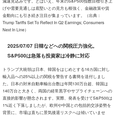
減速見込みです。とはいえ、年末のS&P500指数目標引き上
げや需要見通しは底堅いとの見方も根強く、金融政策や賃
金動向にも引き続き注目が集まっています。（出典：
Trump Tariffs Set To Reflect In Q2 Earnings; Consumers
Next In Line）
2025/07/07 日韓などへの関税圧力強化。
S&P500は急落も投資家は冷静に対応
トランプ大統領は日本、韓国をはじめとする16カ国に対し
輸入品への25%以上の関税を警告する書簡を送付しまし
た。日本の対米自動車輸出台数は年間130万台超、韓国は
140万台と大きく、両国の経常黒字やサプライチェーンへの
直接的影響が懸念されます。実際、発表を受けてS&P500は
1%近く下落しましたが、欧州や中国との包括的交渉姿勢を
背景に、市場は直ちに景気後退リスクへは傾いていませ