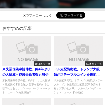
Xでフォローしよう
おすすめの記事
経済ニュース
経済ニュース
米失業保険申請件数、約4年ぶり
ドル支配防衛戦、トランプ大統
の大幅減－継続受給者数も減少
領がステーブルコインを最前線
に配置
米失業保険申請件数、約4年ぶりの大幅減
ドル支配防衛戦、トランプ大統領がステー
－継続受給者数も減少 記事を要約すると
ブルコインを最前線に配置 記事を要約す
以下のとおり。 ブルームバーグ マーケッ
ると以下のとおり。 ブルームバーグ マー
トニュース 米失業保険申...
ケットニュース ドル支配...