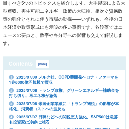
目すべき5つのトピックスを紹介します。大手製薬による大
型買収、再生可能エネルギー政策の大転換、相次ぐ貿易政
策の強化とそれに伴う市場の動揺――いずれも、今後の日
本経済や政策形成にも示唆の多い事例です。各段落ではニ
ュースの要点と、数字や各分野への影響も交えて解説しま
す。
Contents
[
hide
]
2025/07/09 メルク社、COPD薬開発ベロナ・ファーマを
1
1兆6000億円規模で買収
2025/07/08 トランプ政権、グリーンエネルギー補助金を
2
打ち切り。再エネ株が急落
2025/07/08 米国企業業績に「トランプ関税」の影響が本
3
格化。消費者コストへの波及も
2025/07/07 日韓などへの関税圧力強化。S&P500は急落
4
も投資家は冷静に対応