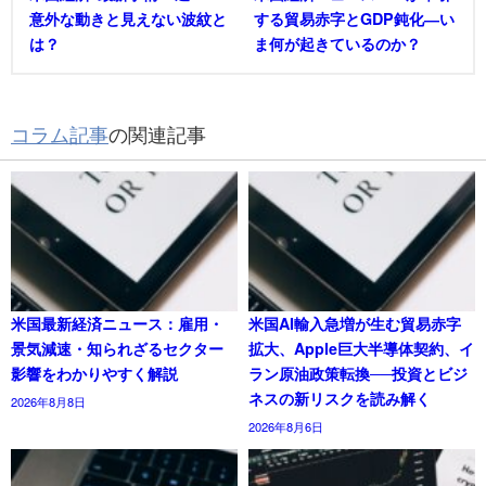
意外な動きと見えない波紋と
する貿易赤字とGDP鈍化―い
は？
ま何が起きているのか？
コラム記事
の関連記事
米国最新経済ニュース：雇用・
米国AI輸入急増が生む貿易赤字
景気減速・知られざるセクター
拡大、Apple巨大半導体契約、イ
影響をわかりやすく解説
ラン原油政策転換──投資とビジ
ネスの新リスクを読み解く
2026年8月8日
2026年8月6日