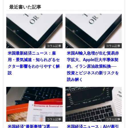
最近書いた記事
コラム記事
コラム記事
米国最新経済ニュース：雇
米国AI輸入急増が生む貿易赤
用・景気減速・知られざるセ
字拡大、Apple巨大半導体契
クター影響をわかりやすく解
約、イラン原油政策転換──
説
投資とビジネスの新リスクを
読み解く
コラム記事
コラム記事
米国経済“最新事情”3選――
米国経済ニュース：AIが牽引