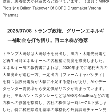
促進、患者拡大が見込めると述べています。（出典：Merck
Plots $10 Billion Takeover Of COPD Drugmaker Verona
Pharma）
2025/07/08 トランプ政権、グリーンエネルギ
ー補助金を打ち切り。再エネ株が急落
トランプ大統領は大統領令を発出し、風力・太陽光発電な
ど再生可能エネルギーへの各種補助制度を撤廃しました。
エネルギー省の報告書によれば、2030年までに老朽火力の
大量廃止が進む一方、一定出力（ファームキャパシティ）
を持つ新設発電所が大幅に不足する恐れがあり、AIやデー
タセンター需要増から安定供給リスクが高まっています。
また、モルガン・スタンレーなどはAESやNextEraなどの電
力株への影響を指摘し、各社の株価は一時4〜7％下落しま
した。特に税控除適用基準の厳格化や外資調達チェーン見