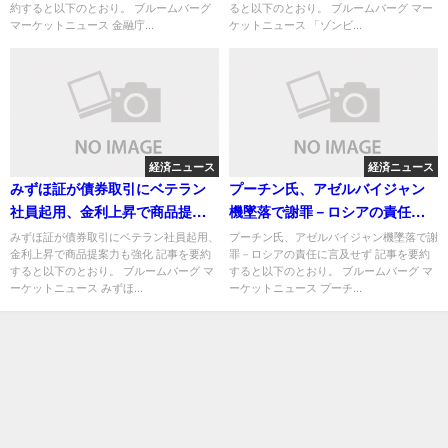
約すると以下のとおり。 ブルームバーグ
ると以下のとおり。 ブルームバーグ マー
マーケットニュース 金融庁...
ケットニュース 「ゾンビ...
経済ニュース
経済ニュース
みずほ証が債券取引にベテラン
プーチン氏、アゼルバイジャン
社員起用、金利上昇で商品提案
機墜落で謝罪－ロシアの責任に
力も強化
言及せず
みずほ証が債券取引にベテラン社員起用、
プーチン氏、アゼルバイジャン機墜落で謝
金利上昇で商品提案力も強化 記事を要約
罪－ロシアの責任に言及せず 記事を要約
すると以下のとおり。 ブルームバーグ マ
すると以下のとおり。 ブルームバーグ マ
ーケットニュース みずほ...
ーケットニュース プーチ...