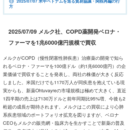
2025/07/07 米中ベトナムを巡る貿易協議・関税再編の行
5
方
2025/07/09 メルク社、COPD薬開発ベロナ・
ファーマを1兆6000億円規模で買収
メルクがCOPD（慢性閉塞性肺疾患）治療薬の開発で知ら
れるベロナ・ファーマを100億ドル（約1兆6000億円）の企
業価値で買収することを発表し、両社の株価が大きく反応
しました。米国だけでも1170万人が同疾患を抱えている現
実からも、新薬Ohtuvayreの市場規模は極めて大きく、直近
1四半期の売上は7130万ドルと前年同期比95%増、今後も2
桁超の成長が期待されます。メルクはこの買収により心肺
系疾患領域のポートフォリオ拡充を図りますが、ベロナ
CEOもメルクの販売網・臨床力を生かすことで新薬の普及