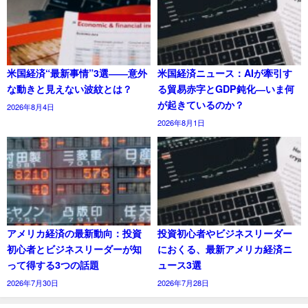
米国経済“最新事情”3選――意外
米国経済ニュース：AIが牽引す
な動きと見えない波紋とは？
る貿易赤字とGDP鈍化―いま何
が起きているのか？
2026年8月4日
2026年8月1日
アメリカ経済の最新動向：投資
投資初心者やビジネスリーダー
初心者とビジネスリーダーが知
におくる、最新アメリカ経済ニ
って得する3つの話題
ュース3選
2026年7月30日
2026年7月28日