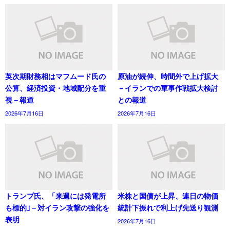
英次期財務相はマフムード氏の
原油が続伸、時間外で上げ拡大
公算、経済投資・地域配分を重
－イランでの軍事作戦拡大検討
視－報道
との報道
2026年7月16日
2026年7月16日
トランプ氏、「来週には発電所
米株と国債が上昇、連日の物価
も標的｣－対イラン攻撃の強化を
統計下振れで利上げ先送り観測
表明
2026年7月16日