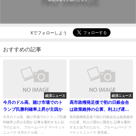
Xでフォローしよう
おすすめの記事
経済ニュース
経済ニュース
今月のドル高、賭け市場でのト
高市政権発足後で初の日銀会合
ランプ氏勝利確率上昇が主因か
は政策維持の公算、利上げ遅れ
に懸念も
今月のドル高、賭け市場でのトランプ氏勝
高市政権発足後で初の日銀会合は政策維持
利確率上昇が主因か 記事を要約すると以
の公算、利上げ遅れに懸念も 記事を要約
下のとおり。 ブルームバーグ マーケット
すると以下のとおり。 ブルームバーグ マ
ニュース 今月のドル高、...
ーケットニュース 高市政...