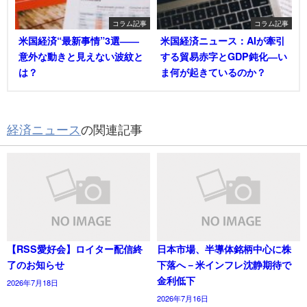
コラム記事
コラム記事
米国経済“最新事情”3選――
米国経済ニュース：AIが牽引
意外な動きと見えない波紋と
する貿易赤字とGDP鈍化―い
は？
ま何が起きているのか？
経済ニュース
の関連記事
【RSS愛好会】ロイター配信終
日本市場、半導体銘柄中心に株
了のお知らせ
下落へ－米インフレ沈静期待で
金利低下
2026年7月18日
2026年7月16日