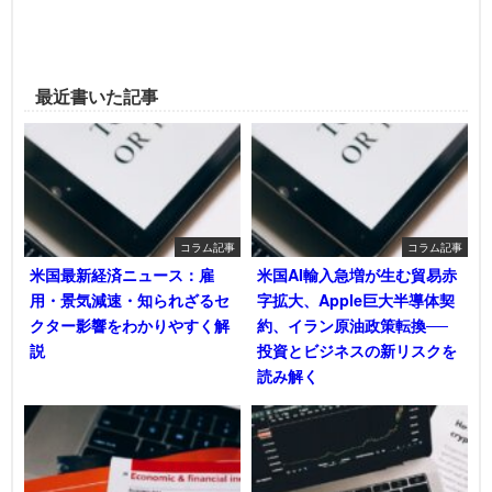
最近書いた記事
コラム記事
コラム記事
米国最新経済ニュース：雇
米国AI輸入急増が生む貿易赤
用・景気減速・知られざるセ
字拡大、Apple巨大半導体契
クター影響をわかりやすく解
約、イラン原油政策転換──
説
投資とビジネスの新リスクを
読み解く