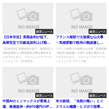
経済ニュース
経済ニュース
【日本市況】長期金利が低下、
フランス南部で大規模な山火事
為替安定で日銀追加利上げ期待
－気候変動で欧州の熱波激しさ
後退
増す
【日本市況】長期金利が低下、為替安定で
フランス南部で大規模な山火事－気候変動
日銀追加利上げ期待後退 記事を要約する
で欧州の熱波激しさ増す 記事を要約する
と以下のとおり。 ブルームバーグ マーケ
と以下のとおり。 ブルームバーグ マーケ
ットニュース 【日本市況...
ットニュース フランス南...
経済ニュース
経済ニュース
中国AIのミニマックスが香港上
米大統領、「当然の報い」とイ
場、株価急伸－約970億円のIPO
スラエル擁護－ヒズボラ指導者