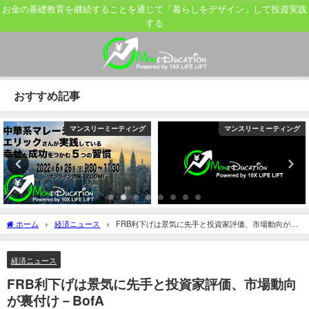
お金の基礎教育を継続することを通じて「暮らしをデザイン」して投資実践
する
おすすめ記事
マンスリーミーティング
マンスリーミーティング
ホーム
経済ニュース
FRB利下げは景気に先手と投資家評価、市場動向が裏
付け－BofA
経済ニュース
FRB利下げは景気に先手と投資家評価、市場動向
が裏付け－BofA