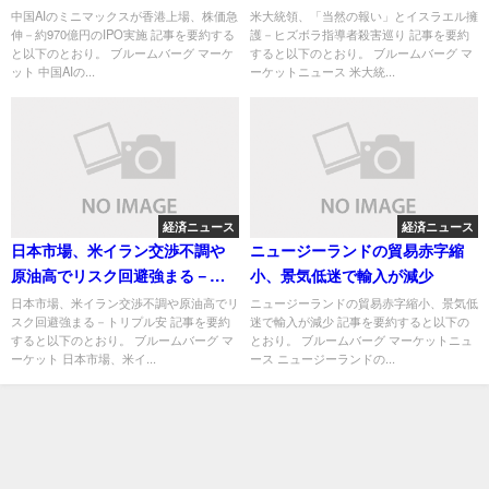
実施
殺害巡り
中国AIのミニマックスが香港上場、株価急
米大統領、「当然の報い」とイスラエル擁
伸－約970億円のIPO実施 記事を要約する
護－ヒズボラ指導者殺害巡り 記事を要約
と以下のとおり。 ブルームバーグ マーケ
すると以下のとおり。 ブルームバーグ マ
ット 中国AIの...
ーケットニュース 米大統...
経済ニュース
経済ニュース
日本市場、米イラン交渉不調や
ニュージーランドの貿易赤字縮
原油高でリスク回避強まる－ト
小、景気低迷で輸入が減少
リプル安
日本市場、米イラン交渉不調や原油高でリ
ニュージーランドの貿易赤字縮小、景気低
スク回避強まる－トリプル安 記事を要約
迷で輸入が減少 記事を要約すると以下の
すると以下のとおり。 ブルームバーグ マ
とおり。 ブルームバーグ マーケットニュ
ーケット 日本市場、米イ...
ース ニュージーランドの...