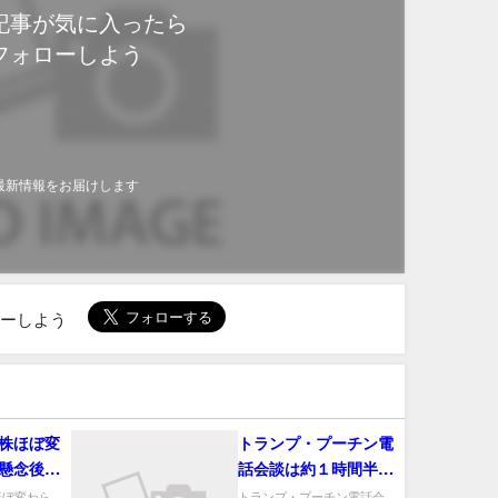
記事が気に入ったら
フォローしよう
最新情報をお届けします
ローしよう
株ほぼ変
トランプ・プーチン電
懸念後退
話会談は約１時間半で
い－米国
終了、内容は不明－報
ほぼ変わら
トランプ・プーチン電話会