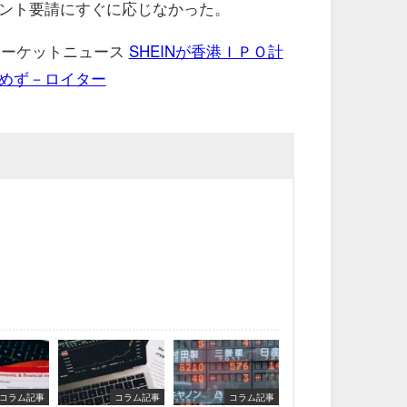
メント要請にすぐに応じなかった。
 マーケットニュース
SHEINが香港ＩＰＯ計
めず－ロイター
コラム記事
コラム記事
コラム記事