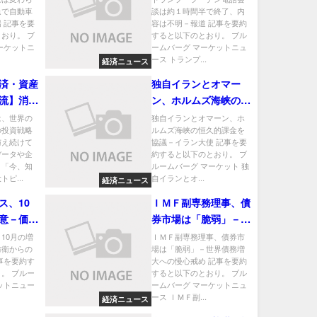
退で自動車
談は約１時間半で終了、内
道
 記事を要
容は不明－報道 記事を要約
おり。 ブ
すると以下のとおり。 ブル
ーケットニ
ームバーグ マーケットニュ
ース トランプ...
経済ニュース
済・資産
独自イランとオマー
流】消費
ン、ホルムズ海峡の恒
導体躍進、
久的課金を協議－イラ
は、世界の
独自イランとオマーン、ホ
の投資戦略
ルムズ海峡の恒久的課金を
企業投資
ン大使
与え続けて
協議－イラン大使 記事を要
データや企
約すると以下のとおり。 ブ
、「今、知
ルームバーグ マーケット 独
ピ...
自イランとオ...
経済ニュース
ス、10
ＩＭＦ副専務理事、債
意－価格
券市場は「脆弱」－世
針転換強
界債務増大への慢心戒
10月の増
ＩＭＦ副専務理事、債券市
防衛からの
場は「脆弱」－世界債務増
め
事を要約す
大への慢心戒め 記事を要約
。 ブルー
すると以下のとおり。 ブル
ットニュー
ームバーグ マーケットニュ
ース ＩＭＦ副...
経済ニュース