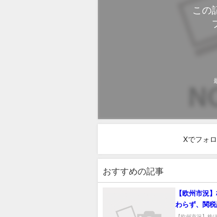
この
Xでフォ
おすすめの記事
【欧州市況】
わらず、関税
で自動車株高
【欧州市況】株