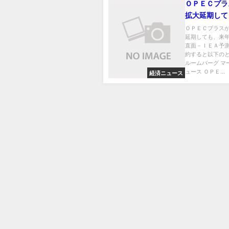
ＯＰＥＣプラ
拡大延期して
は余剰に直面
ＯＰＥＣプラス
延期しても、来
予測
直面－ＩＥＡ予測
約すると以下のと
ルームバーグ マ
ュース ＯＰＥ...
経済ニュース