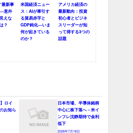
“最新事
米国経済ニュー
アメリカ経済の
――意外
ス：AIが牽引す
最新動向：投資
見えな
る貿易赤字と
初心者とビジネ
は？
GDP鈍化―いま
スリーダーが知
何が起きている
って得する3つの
のか？
話題
会】ロイ
日本市場、半導体銘柄
のお知ら
中心に株下落へ－米イ
ンフレ沈静期待で金利
低下
2026年7月16日