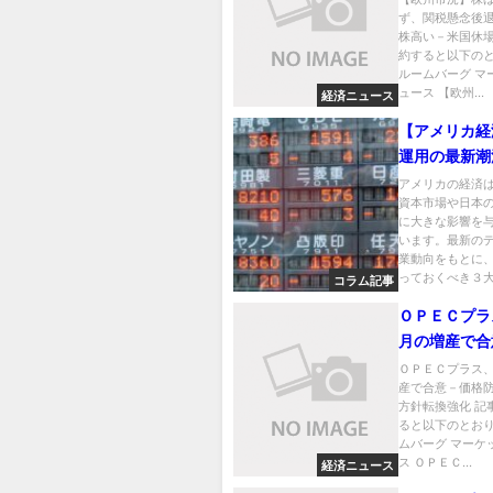
ず、関税懸念後
休場
株高い－米国休場
約すると以下のと
ルームバーグ マ
ュース 【欧州...
経済ニュース
【アメリカ経
運用の最新潮
堅調、AI半
アメリカの経済
資本市場や日本
その裏で進む
に大きな影響を
の新展開
います。最新の
業動向をもとに
っておくべき３大ト
コラム記事
ＯＰＥＣプラ
月の増産で合
防衛からの方
ＯＰＥＣプラス、
産で合意－価格
化
方針転換強化 記
ると以下のとおり
ムバーグ マーケ
ス ＯＰＥＣ...
経済ニュース