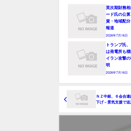
英次期財務相
ード氏の公算
資・地域配分
報道
2026年7月16日
トランプ氏、
は発電所も標
イラン攻撃の
明
2026年7月16日
ＮＺ中銀、６会合連
下げ－景気支援で追
下げ余地示唆