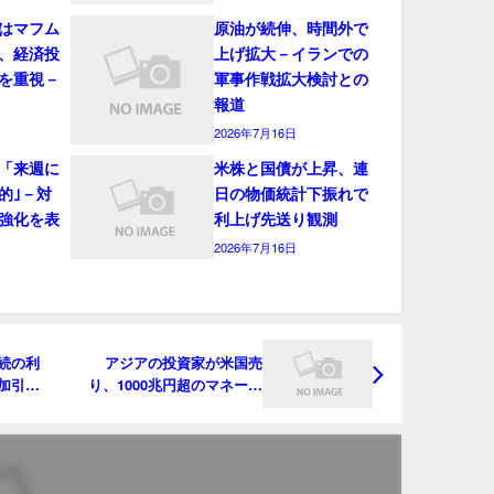
はマフム
原油が続伸、時間外で
、経済投
上げ拡大－イランでの
を重視－
軍事作戦拡大検討との
報道
2026年7月16日
「来週に
米株と国債が上昇、連
的｣－対
日の物価統計下振れで
強化を表
利上げ先送り観測
2026年7月16日
続の利
アジアの投資家が米国売
加引き
り、1000兆円超のマネー巻
き戻し始まる