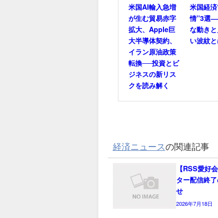
米国AI輸入急増
米国経済
が生む貿易赤字
情”3選
拡大、Apple巨
な動きと
大半導体契約、
い波紋と
イラン原油政策
転換──投資とビ
ジネスの新リス
クを読み解く
経済ニュース
の関連記事
【RSS愛好
ター配信終了
せ
2026年7月18日