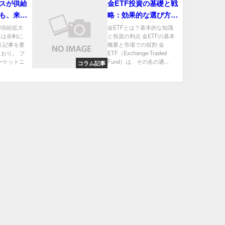
スが供給
金ETF投資の基礎と戦
も、来年
略：効果的な選び方と
－ＩＥＡ
投資のコツ
が供給拡大
金ETFとは？基本的な知識
年は余剰に
と投資の利点 金ETFの基本
 記事を要
概要と市場での役割 金
おり。 ブ
ETF（Exchange-Traded
ーケットニ
Fund）は、その名の通...
コラム記事