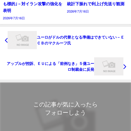
も標的｣－対イラン攻撃の強化を
統計下振れで利上げ先送り観測
表明
2026年7月16日
2026年7月16日
ユーロがドルの代替となる準備はできていない－Ｅ
ＣＢのマクルーフ氏
アップルが控訴、ＥＵによる「前例なき」５億ユー
ロ制裁金に反発
この記事が気に入ったら
フォローしよう