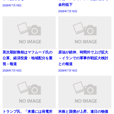
金利低下
2026年7月18日
2026年7月16日
英次期財務相はマフムード氏の
原油が続伸、時間外で上げ拡大
公算、経済投資・地域配分を重
－イランでの軍事作戦拡大検討
視－報道
との報道
2026年7月16日
2026年7月16日
トランプ氏、「来週には発電所
米株と国債が上昇、連日の物価