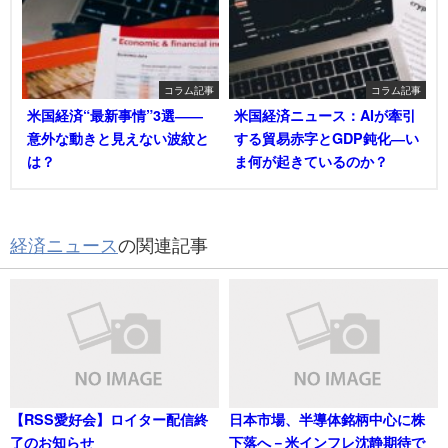
コラム記事
コラム記事
米国経済“最新事情”3選――
米国経済ニュース：AIが牽引
意外な動きと見えない波紋と
する貿易赤字とGDP鈍化―い
は？
ま何が起きているのか？
経済ニュース
の関連記事
【RSS愛好会】ロイター配信終
日本市場、半導体銘柄中心に株
了のお知らせ
下落へ－米インフレ沈静期待で