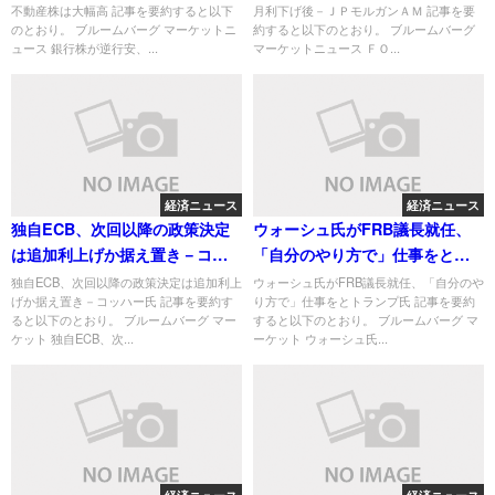
不動産株は大幅高 記事を要約すると以下
月利下げ後－ＪＰモルガンＡＭ 記事を要
のとおり。 ブルームバーグ マーケットニ
約すると以下のとおり。 ブルームバーグ
ュース 銀行株が逆行安、...
マーケットニュース ＦＯ...
経済ニュース
経済ニュース
独自ECB、次回以降の政策決定
ウォーシュ氏がFRB議長就任、
は追加利上げか据え置き－コッ
「自分のやり方で」仕事をとト
ハー氏
ランプ氏
独自ECB、次回以降の政策決定は追加利上
ウォーシュ氏がFRB議長就任、「自分のや
げか据え置き－コッハー氏 記事を要約す
り方で」仕事をとトランプ氏 記事を要約
ると以下のとおり。 ブルームバーグ マー
すると以下のとおり。 ブルームバーグ マ
ケット 独自ECB、次...
ーケット ウォーシュ氏...