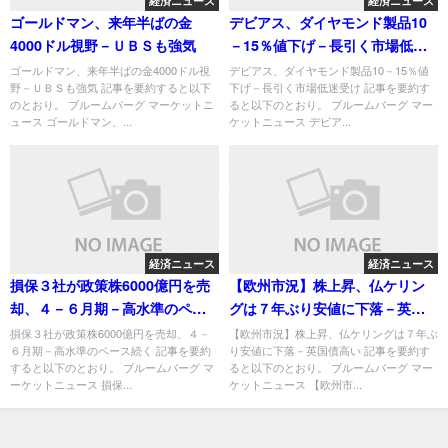
経済ニュース
経済ニュース
ゴールドマン、来年半ばの金
デビアス、ダイヤモンド製品10
4000ドル視野－ＵＢＳも強気
－15％値下げ－長引く市場低迷
受け
ゴールドマン、来年半ばの金4000ドル視
デビアス、ダイヤモンド製品10－15％値
野－ＵＢＳも強気 記事を要約すると以下
下げ－長引く市場低迷受け 記事を要約す
のとおり。 ブルームバーグ マーケットニ
ると以下のとおり。 ブルームバーグ マー
ュース ゴールドマン、...
ケットニュース デビア...
経済ニュース
経済ニュース
損保３社が政策株6000億円を売
【欧州市況】株上昇、仏ケリン
却、４－６月期－高水準のペー
グは７年ぶり安値に下落－英国
ス続く
債高い
損保３社が政策株6000億円を売却、４－
【欧州市況】株上昇、仏ケリングは７年ぶ
６月期－高水準のペース続く 記事を要約
り安値に下落－英国債高い 記事を要約す
すると以下のとおり。 ブルームバーグ マ
ると以下のとおり。 ブルームバーグ マー
ーケットニュース 損保...
ケットニュース 【欧州市...