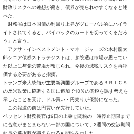
財政リスクへの連想が働き、債券が売られやすくなると述
べた。
「財務省は日本国債の利回り上昇がグローバル的にハイラ
イトされてくると、バイバックのカードを切ってくるだろ
う」と言う。
アクサ・インベストメント・マネージャーズの木村龍太
郎シニア債券ストラテジストは、参院選は市場が思ってい
た以上に与党の苦境が報じられ、今後の減税リスクを再評
価する必要があると指摘。
トランプ米大統領が主要新興国グループであるＢＲＩＣＳ
の反米政策に協調する国に追加で10％の関税を課す考えを
示したことを受け、ドル買い・円売りが優勢になった。
この報道の前は円買いが先行していた。
ベッセント財務長官は9日の上乗せ関税の一時停止期限まで
に合意がまとまらない一部の国について、3週間の交渉期間
延長の選択肢が与えられる可能性を示した。