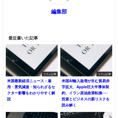
編集部
最近書いた記事
コラム記事
コラム記事
米国最新経済ニュース：雇
米国AI輸入急増が生む貿易赤
用・景気減速・知られざるセ
字拡大、Apple巨大半導体契
クター影響をわかりやすく解
約、イラン原油政策転換──
説
投資とビジネスの新リスクを
読み解く