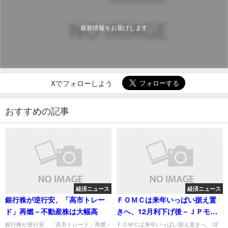
最新情報をお届けします
Xでフォローしよう
おすすめの記事
経済ニュース
経済ニュース
銀行株が逆行安、「高市トレー
ＦＯＭＣは来年いっぱい据え置
ド」再燃－不動産株は大幅高
きへ、12月利下げ後－ＪＰモル
ガンＡＭ
銀行株が逆行安、「高市トレード」再燃－
ＦＯＭＣは来年いっぱい据え置きへ、12