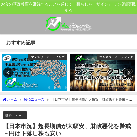
お金の基礎教育を継続することを通じて「暮らしをデザイン」して投資実践
する
おすすめ記事
マンスリーミーティング
マンスリーミーティング
ホーム
経済ニュース
【日本市況】超長期債が大幅安、財政悪化を警戒－円
は下落し株も安い
経済ニュース
【日本市況】超長期債が大幅安、財政悪化を警戒
－円は下落し株も安い