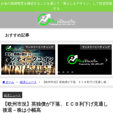
お金の基礎教育を継続することを通じて「暮らしをデザイン」して投資実践
する
おすすめ記事
マンスリーミーティング
マンスリーミーティング
ホーム
経済ニュース
【欧州市況】英独債が下落、ＥＣＢ利下げ見通し後退
－株は小幅高
経済ニュース
【欧州市況】英独債が下落、ＥＣＢ利下げ見通し
後退－株は小幅高