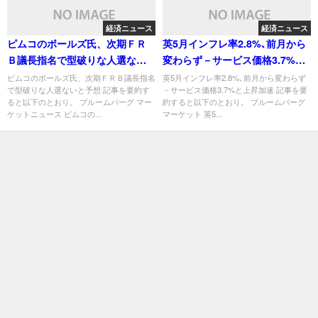
経済ニュース
経済ニュース
ピムコのボールズ氏、次期ＦＲ
英5月インフレ率2.8%､前月から
Ｂ議長指名で型破りな人選ない
変わらず－サービス価格3.7%と
と予想
上昇加速
ピムコのボールズ氏、次期ＦＲＢ議長指名
英5月インフレ率2.8%､前月から変わらず
で型破りな人選ないと予想 記事を要約す
－サービス価格3.7%と上昇加速 記事を要
ると以下のとおり。 ブルームバーグ マー
約すると以下のとおり。 ブルームバーグ
ケットニュース ピムコの...
マーケット 英5...