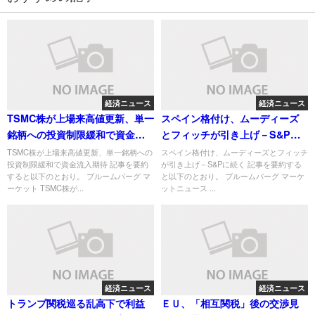
経済ニュース
経済ニュース
TSMC株が上場来高値更新、単一
スペイン格付け、ムーディーズ
銘柄への投資制限緩和で資金流
とフィッチが引き上げ－S&Pに
入期待
続く
TSMC株が上場来高値更新、単一銘柄への
スペイン格付け、ムーディーズとフィッチ
投資制限緩和で資金流入期待 記事を要約
が引き上げ－S&Pに続く 記事を要約する
すると以下のとおり。 ブルームバーグ マ
と以下のとおり。 ブルームバーグ マーケ
ーケット TSMC株が...
ットニュース ...
経済ニュース
経済ニュース
トランプ関税巡る乱高下で利益
ＥＵ、「相互関税」後の交渉見