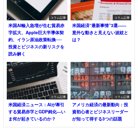
コラム記事
コラム記事
米国AI輸入急増が生む貿易赤
米国経済“最新事情”3選――
字拡大、Apple巨大半導体契
意外な動きと見えない波紋と
約、イラン原油政策転換──
は？
投資とビジネスの新リスクを
読み解く
コラム記事
コラム記事
米国経済ニュース：AIが牽引
アメリカ経済の最新動向：投
する貿易赤字とGDP鈍化―い
資初心者とビジネスリーダー
ま何が起きているのか？
が知って得する3つの話題