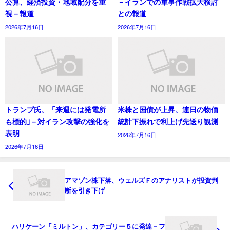
公算、経済投資・地域配分を重
－イランでの軍事作戦拡大検討
視－報道
との報道
2026年7月16日
2026年7月16日
トランプ氏、「来週には発電所
米株と国債が上昇、連日の物価
も標的｣－対イラン攻撃の強化を
統計下振れで利上げ先送り観測
表明
2026年7月16日
2026年7月16日
アマゾン株下落、ウェルズＦのアナリストが投資判
断を引き下げ
ハリケーン「ミルトン」、カテゴリー５に発達－フ