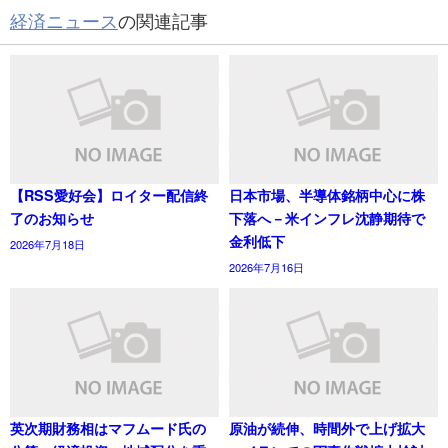
経済ニュース
の関連記事
【RSS愛好会】ロイター配信終
日本市場、半導体銘柄中心に株
了のお知らせ
下落へ－米インフレ沈静期待で
金利低下
2026年7月18日
2026年7月16日
英次期財務相はマフムード氏の
原油が続伸、時間外で上げ拡大