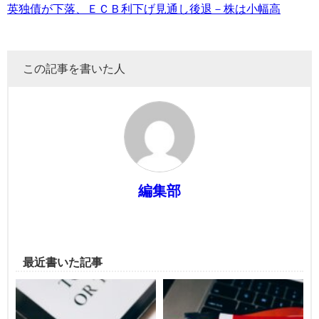
英独債が下落、ＥＣＢ利下げ見通し後退－株は小幅高
この記事を書いた人
編集部
最近書いた記事