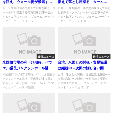
を狙え、ウォール街が模索する
据えて落とし所探る－タームシ
売買戦略
ート作成
トランプ関税巡る乱高下で利益を狙え、ウ
ＥＵ、「相互関税」後の交渉見据えて落と
ォール街が模索する売買戦略 記事を要約
し所探る－タームシート作成 記事を要約
すると以下のとおり。 ブルームバーグ マ
すると以下のとおり。 ブルームバーグ マ
ーケットニュース トラン...
ーケットニュース ＥＵ、...
経済ニュース
経済ニュース
米国債市場の利下げ期待、パウ
台湾、米国との関税・貿易協議
エル議長ジャクソンホール講演
は継続中－次回の話し合い開催
で正念場
で合意
米国債市場の利下げ期待、パウエル議長ジ
台湾、米国との関税・貿易協議は継続中－
ャクソンホール講演で正念場 記事を要約
次回の話し合い開催で合意 記事を要約す
すると以下のとおり。 ブルームバーグ マ
ると以下のとおり。 ブルームバーグ マー
ーケットニュース 米国債...
ケットニュース 台湾、米...