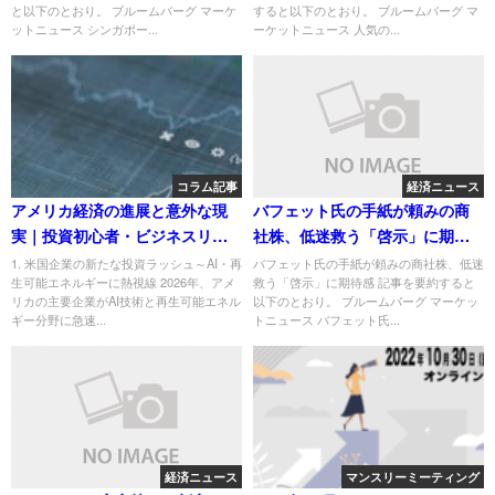
と以下のとおり。 ブルームバーグ マーケ
すると以下のとおり。 ブルームバーグ マ
ットニュース シンガポー...
ーケットニュース 人気の...
コラム記事
経済ニュース
アメリカ経済の進展と意外な現
バフェット氏の手紙が頼みの商
実｜投資初心者・ビジネスリー
社株、低迷救う「啓示」に期待
ダー必見の3トピック
感
1. 米国企業の新たな投資ラッシュ～AI・再
バフェット氏の手紙が頼みの商社株、低迷
生可能エネルギーに熱視線 2026年、アメ
救う「啓示」に期待感 記事を要約すると
リカの主要企業がAI技術と再生可能エネル
以下のとおり。 ブルームバーグ マーケッ
ギー分野に急速...
トニュース バフェット氏...
経済ニュース
マンスリーミーティング