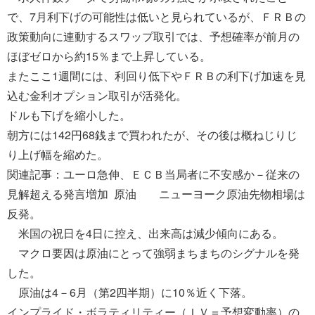
で、7月利下げの可能性は低いと見られているが、ＦＲＢの
政策動向に連動するスワップ取引では、予想確率が前月の
ほぼゼロから約15％まで上昇している。
またここ1週間には、利回り低下やＦＲＢの利下げ加速を見
込む金利オプション取引が活発化。
ドルも下げを縮小した。
朝方には142円68銭まで買われたが、その後は概ねじりじ
り上げ幅を縮めた。
関連記事：ユーロ急伸、ＥＣＢ当局者に不安感か－従来の
見解超える発言増加 原油 ニューヨーク原油先物相場は
反発。
米国の祝日を4日に控え、出来高は減少傾向にある。
マクロ要因は原油にとって強弱まちまちのシグナルを発
した。
原油は4－6月（第2四半期）に10％近く下落。
インプライド・ボラティリティー（ＩＶ＝予想変動率）の