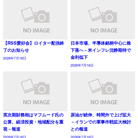
【RSS愛好会】ロイター配信終
日本市場、半導体銘柄中心に株
了のお知らせ
下落へ－米インフレ沈静期待で
金利低下
2026年7月18日
2026年7月16日
英次期財務相はマフムード氏の
原油が続伸、時間外で上げ拡大
公算、経済投資・地域配分を重
－イランでの軍事作戦拡大検討
視－報道
との報道
2026年7月16日
2026年7月16日