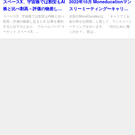
スペースX、宇宙株では割安もAI
2022年10月 Moneducationマン
株と比べ割高－評価の物差し定
スリーミーティング〜キャリア
まらず
とお金の幸せな関係〜
スペースX、宇宙株では割安もAI株と比べ
次回のMoneDucationは、「キャリアとお
割高－評価の物差し定まらず 記事を要約
金の幸せな関係」と題して、マンスリーミ
すると以下のとおり。 ブルームバーグ マ
ーティングを行います。 「何のために働
ーケット スペースX、...
くのか？」 実は...