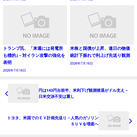
トランプ氏、「来週には発電所
米株と国債が上昇、連日の物価
も標的｣－対イラン攻撃の強化を
統計下振れで利上げ先送り観測
表明
2026年7月16日
2026年7月16日
円は143円台前半、米利下げ観測後退がドル支え－
日米交渉不安は重し
トヨタ、米国でのＥＶ計画先送り－人気のガソリン
ＳＵＶを増産へ