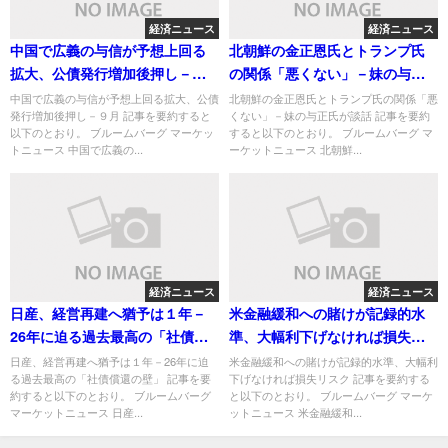
経済ニュース
経済ニュース
中国で広義の与信が予想上回る
北朝鮮の金正恩氏とトランプ氏
拡大、公債発行増加後押し－９
の関係「悪くない」－妹の与正
月
氏が談話
中国で広義の与信が予想上回る拡大、公債
北朝鮮の金正恩氏とトランプ氏の関係「悪
発行増加後押し－９月 記事を要約すると
くない」－妹の与正氏が談話 記事を要約
以下のとおり。 ブルームバーグ マーケッ
すると以下のとおり。 ブルームバーグ マ
トニュース 中国で広義の...
ーケットニュース 北朝鮮...
経済ニュース
経済ニュース
日産、経営再建へ猶予は１年－
米金融緩和への賭けが記録的水
26年に迫る過去最高の「社債償
準、大幅利下げなければ損失リ
還の壁」
スク
日産、経営再建へ猶予は１年－26年に迫
米金融緩和への賭けが記録的水準、大幅利
る過去最高の「社債償還の壁」 記事を要
下げなければ損失リスク 記事を要約する
約すると以下のとおり。 ブルームバーグ
と以下のとおり。 ブルームバーグ マーケ
マーケットニュース 日産...
ットニュース 米金融緩和...