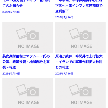
了のお知らせ
下落へ－米インフレ沈静期待で
金利低下
2026年7月18日
2026年7月16日
英次期財務相はマフムード氏の
原油が続伸、時間外で上げ拡大
公算、経済投資・地域配分を重
－イランでの軍事作戦拡大検討
視－報道
との報道
2026年7月16日
2026年7月16日