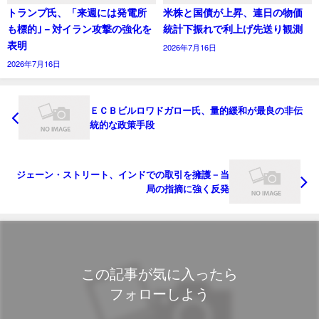
トランプ氏、「来週には発電所
米株と国債が上昇、連日の物価
も標的｣－対イラン攻撃の強化を
統計下振れで利上げ先送り観測
表明
2026年7月16日
2026年7月16日
ＥＣＢビルロワドガロー氏、量的緩和が最良の非伝
統的な政策手段
ジェーン・ストリート、インドでの取引を擁護－当
局の指摘に強く反発
この記事が気に入ったら
フォローしよう