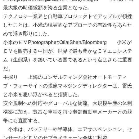
最大級の時価総額を誇る企業となった。
テクノロジー業界と自動車プロジェクトでアップルが頓挫
したことは、小米の現実的なアプローチの有効性をあらた
めて浮き彫りにした。
小米のＥＶPhotographer:QilaiShen/Bloomberg 小米が
ＥＶを販売する中国が、世界で最も豊かなＥＶエコシステ
ム（生態系）を築いている国であるという点はさらに重要
だ。
手探り 上海のコンサルティング会社オートモーティ
ブ・フォーサイトの張豫マネジングディレクターは、雷氏
と小米を思い浮かべると指摘した。
安全規制への対応やグローバルな物流、大規模生産の体制
構築に加え、豊富な車種を持つ老舗自動車メーカーとの競
争にも直面する。
小米は、バッテリーや半導体、エアサスペンション、セ
ンサーなどＥＶのサプライチェーン全体に投資。