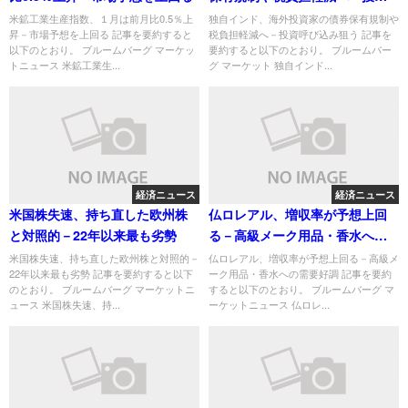
呼び込み狙う
米鉱工業生産指数、１月は前月比0.5％上
独自インド、海外投資家の債券保有規制や
昇－市場予想を上回る 記事を要約すると
税負担軽減へ－投資呼び込み狙う 記事を
以下のとおり。 ブルームバーグ マーケッ
要約すると以下のとおり。 ブルームバー
トニュース 米鉱工業生...
グ マーケット 独自インド...
経済ニュース
経済ニュース
米国株失速、持ち直した欧州株
仏ロレアル、増収率が予想上回
と対照的－22年以来最も劣勢
る－高級メーク用品・香水への
需要好調
米国株失速、持ち直した欧州株と対照的－
仏ロレアル、増収率が予想上回る－高級メ
22年以来最も劣勢 記事を要約すると以下
ーク用品・香水への需要好調 記事を要約
のとおり。 ブルームバーグ マーケットニ
すると以下のとおり。 ブルームバーグ マ
ュース 米国株失速、持...
ーケットニュース 仏ロレ...