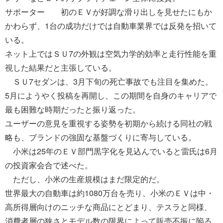
サポーター 初のＥＶが好調な滑り出しを見せたにもか
かわらず、1台の成功だけでは自動車業界では反発を招いて
いる。
ネット上ではＳＵ7の外観は空気力学的効率と走行性能を重
視した結果だと主張している。
ＳＵ7セダンは、3月下旬の死亡事故でも注目を集めた。
5月にようやく投稿を再開し、この期間を自身のキャリアで
最も困難な時期だったと振り返った。
ユーザーの意見を重視する姿勢を初期から続ける同社の戦
略も、ブランドの強固な基盤づくりに寄与している。
小米は25年のＥＶ部門黒字化を見込んでいると雷氏は6月
の投資家会合で述べた。
ただし、小米の生産規模はまだ限定的だ。
世界最大の自動車は約1080万台を売り、小米のＥＶは中・
高所得層向けのニッチな商品にとどまり、テスラと同様、
消費者層の狭さとモデル数の限界によって販売不振に陥る