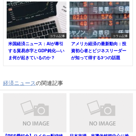
コラム記事
コラム記事
米国経済ニュース：AIが牽引
アメリカ経済の最新動向：投
する貿易赤字とGDP鈍化―い
資初心者とビジネスリーダー
ま何が起きているのか？
が知って得する3つの話題
経済ニュース
の関連記事
【RSS愛好会】ロイター配信終
日本市場、半導体銘柄中心に株