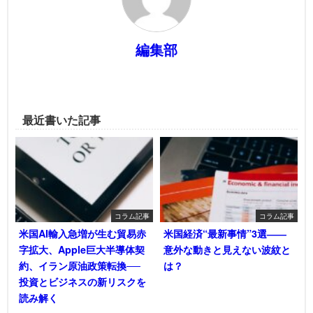
編集部
最近書いた記事
コラム記事
コラム記事
米国AI輸入急増が生む貿易赤
米国経済“最新事情”3選――
字拡大、Apple巨大半導体契
意外な動きと見えない波紋と
約、イラン原油政策転換──
は？
投資とビジネスの新リスクを
読み解く