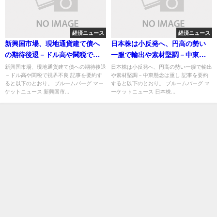
経済ニュース
経済ニュース
新興国市場、現地通貨建て債へ
日本株は小反発へ、円高の勢い
の期待後退－ドル高や関税で視
一服で輸出や素材堅調－中東懸
界不良
念は重し
新興国市場、現地通貨建て債への期待後退
日本株は小反発へ、円高の勢い一服で輸出
－ドル高や関税で視界不良 記事を要約す
や素材堅調－中東懸念は重し 記事を要約
ると以下のとおり。 ブルームバーグ マー
すると以下のとおり。 ブルームバーグ マ
ケットニュース 新興国市...
ーケットニュース 日本株...