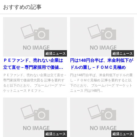
おすすめの記事
経済ニュース
経済ニュース
ＰＥファンド、売れない企業は
円は148円台半ば、米金利低下が
立て直せ－専門家採用で価値増
ドルの重し－ＦＯＭＣ見極め
大図る
ＰＥファンド、売れない企業は立て直せ－
円は148円台半ば、米金利低下がドルの重
専門家採用で価値増大図る 記事を要約す
し－ＦＯＭＣ見極め 記事を要約すると以
ると以下のとおり。 ブルームバーグ マー
下のとおり。 ブルームバーグ マーケット
ケットニュース ＰＥファ...
ニュース 円は148円...
経済ニュース
経済ニュース