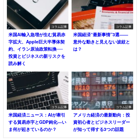
コラム記事
コラム記事
米国AI輸入急増が生む貿易赤
米国経済“最新事情”3選――
字拡大、Apple巨大半導体契
意外な動きと見えない波紋と
約、イラン原油政策転換──
は？
投資とビジネスの新リスクを
読み解く
コラム記事
コラム記事
米国経済ニュース：AIが牽引
アメリカ経済の最新動向：投
する貿易赤字とGDP鈍化―い
資初心者とビジネスリーダー
ま何が起きているのか？
が知って得する3つの話題