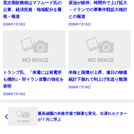
英次期財務相はマフムード氏の
原油が続伸、時間外で上げ拡大
公算、経済投資・地域配分を重
－イランでの軍事作戦拡大検討
視－報道
との報道
2026年7月16日
2026年7月16日
トランプ氏、「来週には発電所
米株と国債が上昇、連日の物価
も標的｣－対イラン攻撃の強化を
統計下振れで利上げ先送り観測
表明
2026年7月16日
2026年7月16日
最高値圏の米株市場で顕著な変化、出遅れセクター
が７月に浮上