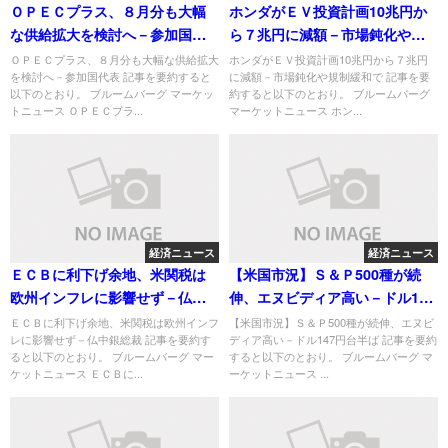
ＯＰＥＣプラス、８月分も大幅
ホンダがＥＶ投資計画10兆円か
な供給拡大を検討へ－参加国代
ら７兆円に減額－市場鈍化や規
表
制緩和で
ＯＰＥＣプラス、８月分も大幅な供給拡大
ホンダがＥＶ投資計画10兆円から７兆円
を検討へ－参加国代表 記事を要約すると
に減額－市場鈍化や規制緩和で 記事を要
以下のとおり。 ブルームバーグ マーケッ
約すると以下のとおり。 ブルームバーグ
トニュース ＯＰＥＣプラ...
マーケットニュース ホン...
経済ニュース
経済ニュース
ＥＣＢに利下げ余地、米関税は
【米国市況】Ｓ＆Ｐ500種が続
欧州インフレに影響せず－仏中
伸、エヌビディア高い－ドル147
銀総裁
円台半ば
ＥＣＢに利下げ余地、米関税は欧州インフ
【米国市況】Ｓ＆Ｐ500種が続伸、エヌビ
レに影響せず－仏中銀総裁 記事を要約す
ディア高い－ドル147円台半ば 記事を要約
ると以下のとおり。 ブルームバーグ マー
すると以下のとおり。 ブルームバーグ マ
ケットニュース ＥＣＢに...
ーケットニュース ...