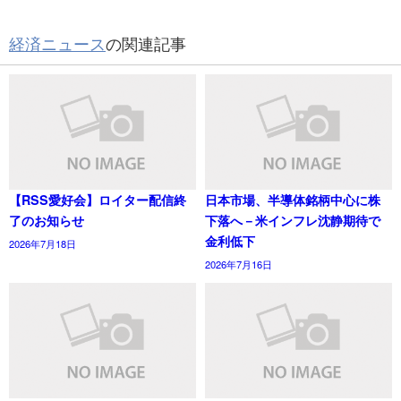
経済ニュース
の関連記事
【RSS愛好会】ロイター配信終
日本市場、半導体銘柄中心に株
了のお知らせ
下落へ－米インフレ沈静期待で
金利低下
2026年7月18日
2026年7月16日