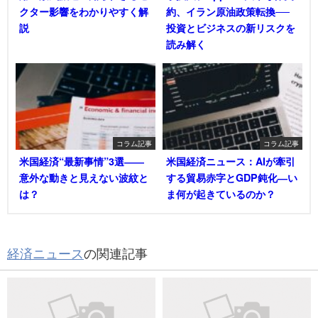
クター影響をわかりやすく解
約、イラン原油政策転換──
説
投資とビジネスの新リスクを
読み解く
コラム記事
コラム記事
米国経済“最新事情”3選――
米国経済ニュース：AIが牽引
意外な動きと見えない波紋と
する貿易赤字とGDP鈍化―い
は？
ま何が起きているのか？
経済ニュース
の関連記事