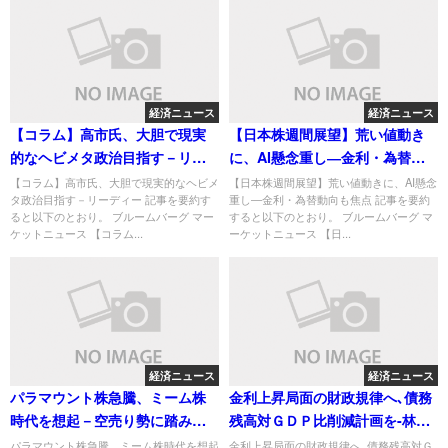
経済ニュース
経済ニュース
【コラム】高市氏、大胆で現実
【日本株週間展望】荒い値動き
的なヘビメタ政治目指す－リー
に、AI懸念重し―金利・為替動
ディー
向も焦点
【コラム】高市氏、大胆で現実的なヘビメ
【日本株週間展望】荒い値動きに、AI懸念
タ政治目指す－リーディー 記事を要約す
重し―金利・為替動向も焦点 記事を要約
ると以下のとおり。 ブルームバーグ マー
すると以下のとおり。 ブルームバーグ マ
ケットニュース 【コラム...
ーケットニュース 【日...
経済ニュース
経済ニュース
パラマウント株急騰、ミーム株
金利上昇局面の財政規律へ､債務
時代を想起－空売り勢に踏み上
残高対ＧＤＰ比削減計画を-林官
げリスク
房長官
パラマウント株急騰、ミーム株時代を想起
金利上昇局面の財政規律へ､債務残高対Ｇ