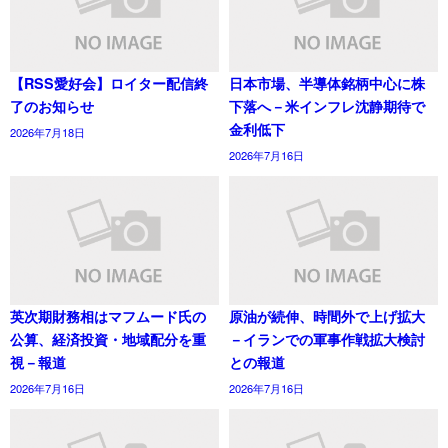
【RSS愛好会】ロイター配信終
日本市場、半導体銘柄中心に株
了のお知らせ
下落へ－米インフレ沈静期待で
金利低下
2026年7月18日
2026年7月16日
英次期財務相はマフムード氏の
原油が続伸、時間外で上げ拡大
公算、経済投資・地域配分を重
－イランでの軍事作戦拡大検討
視－報道
との報道
2026年7月16日
2026年7月16日