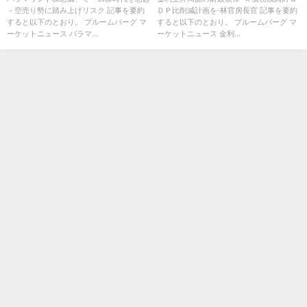
－空売り勢に踏み上げリスク 記事を要約
ＤＰ比削減計画を-林官房長官 記事を要約
すると以下のとおり。 ブルームバーグ マ
すると以下のとおり。 ブルームバーグ マ
ーケットニュース パラマ...
ーケットニュース 金利...