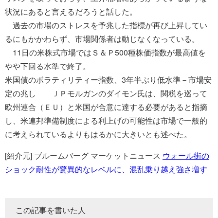
状況にあると言えるだろうと話した。
過去の市場のストレスを予兆した指標が再び上昇してい
るにもかかわらず、市場関係者は動じなくなっている。
11日の米株式市場ではＳ＆Ｐ500種株価指数が最高値を
やや下回る水準で終了。
米国債のボラティリティー指数、3年半ぶり低水準－市場安
定の兆し ＪＰモルガンのダイモン氏は、関税を巡って
欧州連合（ＥＵ）と米国が合意に達する必要があると指摘
し、米連邦準備制度による利上げの可能性は市場で一般的
に考えられているよりもはるかに大きいとも述べた。
[紹介元] ブルームバーグ マーケットニュース
ウォール街の
ショック耐性が驚異的なレベルに、混乱乗り越え強さ増す
この記事を書いた人