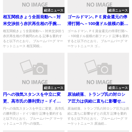
経済ニュース
経済ニュース
相互関税きょう全面発動へ－対
ゴールドマン､ＰＥ資金還元の停
米交渉担う赤沢再生相の手腕問
滞打開へ－100億ドル規模の新フ
われる
ァンド
相互関税きょう全面発動へ－対米交渉担う
ゴールドマン､ＰＥ資金還元の停滞打開へ
赤沢再生相の手腕問われる 記事を要約す
－100億ドル規模の新ファンド 記事を要約
ると以下のとおり。 ブルームバーグ マー
すると以下のとおり。 ブルームバーグ マ
ケットニュース 相互関税...
ーケットニュース ゴ...
経済ニュース
経済ニュース
円への強気スタンスを中立に変
原油続落、トランプ氏の対ロシ
更、高市氏の勝利受け－ドイツ
ア圧力は供給に直ちに影響せず
銀行
との見方
円への強気スタンスを中立に変更、高市氏
原油続落、トランプ氏の対ロシア圧力は供
の勝利受け－ドイツ銀行 記事を要約する
給に直ちに影響せずとの見方 記事を要約
と以下のとおり。 ブルームバーグ マーケ
すると以下のとおり。 ブルームバーグ マ
ットニュース 円への強気...
ーケットニュース 原油続...