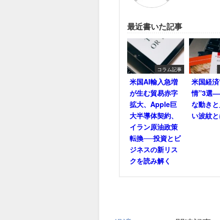
最近書いた記事
コラム記事
米国AI輸入急増
米国経済
が生む貿易赤字
情”3選
拡大、Apple巨
な動きと
大半導体契約、
い波紋と
イラン原油政策
転換──投資とビ
ジネスの新リス
クを読み解く