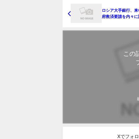
ロシア大手銀行、来
府救済要請を内々に
関係者
この
Xでフォ