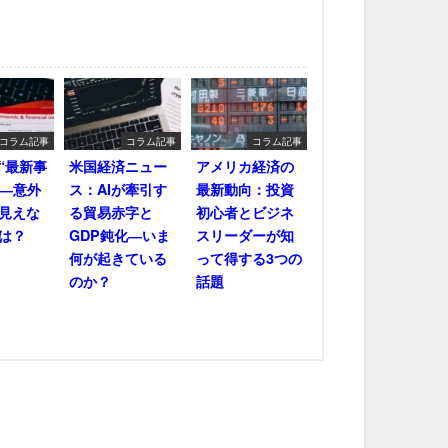
コラム記事
コラム記事
コラム記事
“最新事
米国経済ニュー
アメリカ経済の
――意外
ス：AIが牽引す
最新動向：投資
見えな
る貿易赤字と
初心者とビジネ
は？
GDP鈍化―いま
スリーダーが知
何が起きている
って得する3つの
のか？
話題