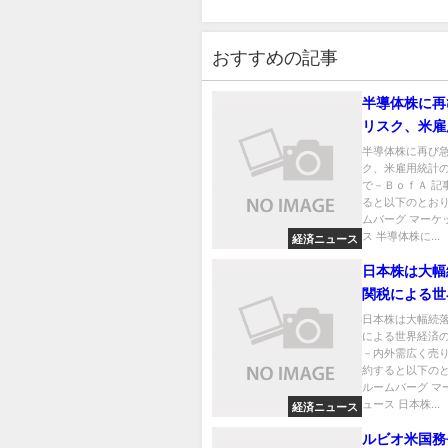
おすすめの記事
半導体株に再
リスク、米雇
結果次第で－
半導体株に再び
ク、米雇用統計
で－ＢｏｆＡ 記
ると以下のとおり
ムバーグ マーケ
ス 半導体株に...
経済ニュース
日本株は大幅
関税による世
混乱警戒－内
日本株は大幅続
による世界経済
売り
－内外需広く売り
約すると以下のと
ルームバーグ マ
ュース 日本株...
経済ニュース
ルビオ米国務