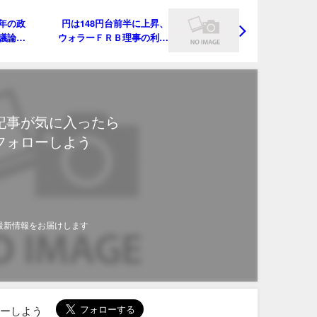
年の政
円は148円台前半に上昇、
議論－
ウォラーＦＲＢ理事の利下
げ主張でドル売り
記事が気に入ったら
フォローしよう
最新情報をお届けします
ローしよう