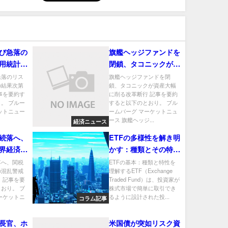
び急落の
旗艦ヘッジファンドを
用統計の
閉鎖、タコニックが資
ＢｏｆＡ
産大幅に削る改革断行
急落のリス
旗艦ヘッジファンドを閉
の結果次第
鎖、タコニックが資産大幅
事を要約す
に削る改革断行 記事を要約
。 ブルー
すると以下のとおり。 ブル
ットニュー
ームバーグ マーケットニュ
ース 旗艦ヘッジ...
経済ニュース
続落へ、
ETFの多様性を解き明
界経済の
かす：種類とその特徴
外需広く
を徹底解説
落へ、関税
ETFの基本：種類と特性を
の混乱警戒
理解するETF（Exchange
 記事を要
Traded Fund）は、投資家が
おり。 ブ
株式市場で簡単に取引でき
ーケットニ
るように設計された投...
コラム記事
長官、ホ
米国債が突如リスク資