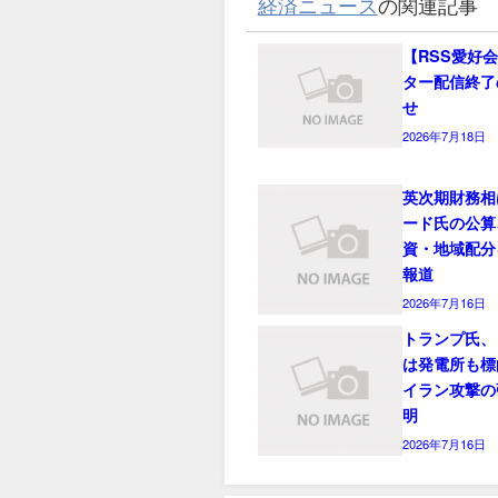
経済ニュース
の関連記事
【RSS愛好
ター配信終了
せ
2026年7月18日
英次期財務相
ード氏の公算
資・地域配分
報道
2026年7月16日
トランプ氏、
は発電所も標
イラン攻撃の
明
2026年7月16日