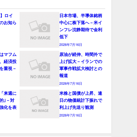
会】ロイ
日本市場、半導体銘柄
のお知ら
中心に株下落へ－米イ
ンフレ沈静期待で金利
低下
2026年7月16日
はマフム
原油が続伸、時間外で
、経済投
上げ拡大－イランでの
を重視－
軍事作戦拡大検討との
報道
2026年7月16日
「来週に
米株と国債が上昇、連
的｣－対
日の物価統計下振れで
強化を表
利上げ先送り観測
2026年7月16日