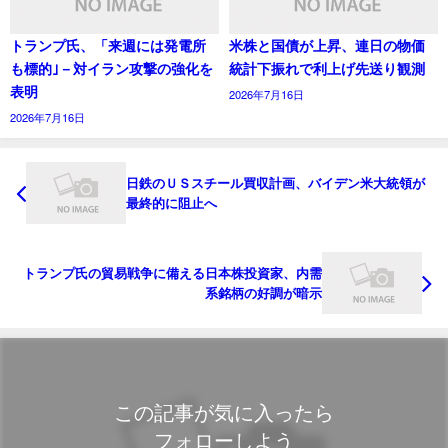
トランプ氏、「来週には発電所
米株と国債が上昇、連日の物価
も標的｣－対イラン攻撃の強化を
統計下振れで利上げ先送り観測
表明
2026年7月16日
2026年7月16日
日鉄のＵＳスチール買収計画、バイデン米大統領が
最終的に阻止へ
トランプ氏の貿易戦争に備える日本株投資家、内需
系銘柄の好調が暗示
この記事が気に入ったら
フォローしよう