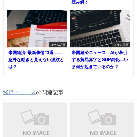
読み解く
コラム記事
コラム記事
米国経済“最新事情”3選――
米国経済ニュース：AIが牽引
意外な動きと見えない波紋と
する貿易赤字とGDP鈍化―い
は？
ま何が起きているのか？
経済ニュース
の関連記事