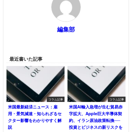
編集部
最近書いた記事
コラム記事
コラム記事
米国最新経済ニュース：雇
米国AI輸入急増が生む貿易赤
用・景気減速・知られざるセ
字拡大、Apple巨大半導体契
クター影響をわかりやすく解
約、イラン原油政策転換──
説
投資とビジネスの新リスクを