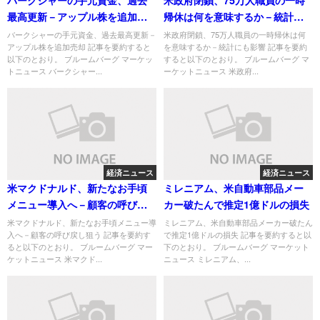
最高更新－アップル株を追加売
帰休は何を意味するか－統計に
却
も影響
バークシャーの手元資金、過去最高更新－
米政府閉鎖、75万人職員の一時帰休は何
アップル株を追加売却 記事を要約すると
を意味するか－統計にも影響 記事を要約
以下のとおり。 ブルームバーグ マーケッ
すると以下のとおり。 ブルームバーグ マ
トニュース バークシャー...
ーケットニュース 米政府...
経済ニュース
経済ニュース
米マクドナルド、新たなお手頃
ミレニアム、米自動車部品メー
メニュー導入へ－顧客の呼び戻
カー破たんで推定1億ドルの損失
し狙う
米マクドナルド、新たなお手頃メニュー導
ミレニアム、米自動車部品メーカー破たん
入へ－顧客の呼び戻し狙う 記事を要約す
で推定1億ドルの損失 記事を要約すると以
ると以下のとおり。 ブルームバーグ マー
下のとおり。 ブルームバーグ マーケット
ケットニュース 米マクド...
ニュース ミレニアム、...