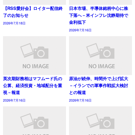
【RSS愛好会】ロイター配信終
日本市場、半導体銘柄中心に株
了のお知らせ
下落へ－米インフレ沈静期待で
金利低下
2026年7月18日
2026年7月16日
英次期財務相はマフムード氏の
原油が続伸、時間外で上げ拡大
公算、経済投資・地域配分を重
－イランでの軍事作戦拡大検討
視－報道
との報道
2026年7月16日
2026年7月16日