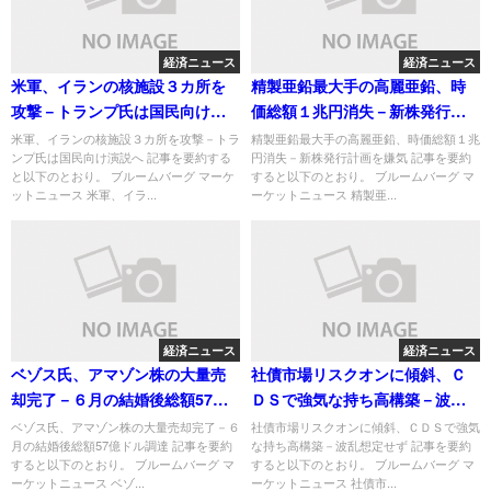
経済ニュース
経済ニュース
米軍、イランの核施設３カ所を
精製亜鉛最大手の高麗亜鉛、時
攻撃－トランプ氏は国民向け演
価総額１兆円消失－新株発行計
説へ
画を嫌気
米軍、イランの核施設３カ所を攻撃－トラ
精製亜鉛最大手の高麗亜鉛、時価総額１兆
ンプ氏は国民向け演説へ 記事を要約する
円消失－新株発行計画を嫌気 記事を要約
と以下のとおり。 ブルームバーグ マーケ
すると以下のとおり。 ブルームバーグ マ
ットニュース 米軍、イラ...
ーケットニュース 精製亜...
経済ニュース
経済ニュース
ベゾス氏、アマゾン株の大量売
社債市場リスクオンに傾斜、Ｃ
却完了－６月の結婚後総額57億
ＤＳで強気な持ち高構築－波乱
ドル調達
想定せず
ベゾス氏、アマゾン株の大量売却完了－６
社債市場リスクオンに傾斜、ＣＤＳで強気
月の結婚後総額57億ドル調達 記事を要約
な持ち高構築－波乱想定せず 記事を要約
すると以下のとおり。 ブルームバーグ マ
すると以下のとおり。 ブルームバーグ マ
ーケットニュース ベゾ...
ーケットニュース 社債市...