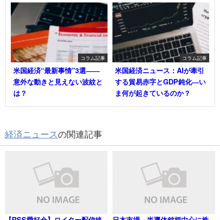
コラム記事
コラム記事
米国経済“最新事情”3選――
米国経済ニュース：AIが牽引
意外な動きと見えない波紋と
する貿易赤字とGDP鈍化―い
は？
ま何が起きているのか？
経済ニュース
の関連記事
【RSS愛好会】ロイター配信終
日本市場、半導体銘柄中心に株