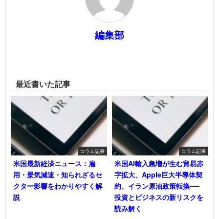
編集部
最近書いた記事
コラム記事
コラム記事
米国最新経済ニュース：雇
米国AI輸入急増が生む貿易赤
用・景気減速・知られざるセ
字拡大、Apple巨大半導体契
クター影響をわかりやすく解
約、イラン原油政策転換──
説
投資とビジネスの新リスクを
読み解く