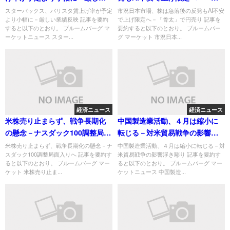
業績反映
太」で円売り
スターバックス、バリスタ賃上げ率が予定
市況日本市場、株は急落後の反発もAI不安
より小幅に－厳しい業績反映 記事を要約
で上げ限定へ－「骨太」で円売り 記事を
すると以下のとおり。 ブルームバーグ マ
要約すると以下のとおり。 ブルームバー
ーケットニュース スター...
グ マーケット 市況日本...
経済ニュース
経済ニュース
米株売り止まらず、戦争長期化
中国製造業活動、４月は縮小に
の懸念－ナスダック100調整局面
転じる－対米貿易戦争の影響浮
入りへ
き彫り
米株売り止まらず、戦争長期化の懸念－ナ
中国製造業活動、４月は縮小に転じる－対
スダック100調整局面入りへ 記事を要約す
米貿易戦争の影響浮き彫り 記事を要約す
ると以下のとおり。 ブルームバーグ マー
ると以下のとおり。 ブルームバーグ マー
ケット 米株売り止ま...
ケットニュース 中国製造...