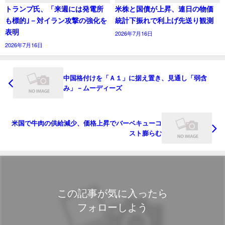
トランプ氏、「来週には発電所
米株と国債が上昇、連日の物価
も標的｣－対イラン攻撃の強化を
統計下振れで利上げ先送り観測
表明
2026年7月16日
2026年7月16日
中国格付けを「Ａ１」に据え置き、見通し「弱含
み」－ムーディーズ
米国で牛肉の供給減少、価格上昇でバーベキューコ
スト膨らむ
この記事が気に入ったら
フォローしよう