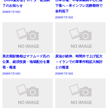
了のお知らせ
下落へ－米インフレ沈静期待で
金利低下
2026年7月18日
2026年7月16日
英次期財務相はマフムード氏の
原油が続伸、時間外で上げ拡大
公算、経済投資・地域配分を重
－イランでの軍事作戦拡大検討
視－報道
との報道
2026年7月16日
2026年7月16日