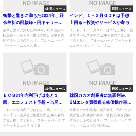
経済ニュース
経済ニュース
衝撃と驚きに満ちた2024年、紆
インド、１－３月ＧＤＰは予想
余曲折の回顧録－円キャリー復
上回る－投資やサービスが寄与
活の兆し
衝撃と驚きに満ちた2024年、紆余曲折の
インド、１－３月ＧＤＰは予想上回る－投
回顧録－円キャリー復活の兆し 記事を要
資やサービスが寄与 記事を要約すると以
約すると以下のとおり。 ブルームバーグ
下のとおり。 ブルームバーグ マーケット
マーケットニュース 衝...
ニュース インド、１－３...
経済ニュース
経済ニュース
ＥＣＢの年内利下げはあと１
韓国カカオ創業者に無罪判決、
回、エコノミスト予想－当局者
SMエンタ買収巡る株価操作事件
は慎重姿勢
－地裁
ＥＣＢの年内利下げはあと１回、エコノミ
韓国カカオ創業者に無罪判決、SMエンタ
スト予想－当局者は慎重姿勢 記事を要約
買収巡る株価操作事件－地裁 記事を要約
すると以下のとおり。 ブルームバーグ マ
すると以下のとおり。 ブルームバーグ マ
ーケットニュース ＥＣＢ...
ーケットニュース 韓国カ...