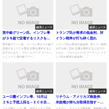
経済ニュース
経済ニュース
英中銀グリーン氏、インフレ率
トランプ氏が希求の低金利、対
が３％超で定着するリスクを警
イラン戦争が打ち砕く恐れ
告
英中銀グリーン氏、インフレ率が３％超で
トランプ氏が希求の低金利、対イラン戦争
定着するリスクを警告 記事を要約すると
が打ち砕く恐れ 記事を要約すると以下の
以下のとおり。 ブルームバーグ マーケッ
とおり。 ブルームバーグ マーケット トラ
トニュース 英中銀グリー...
ンプ氏が希求の低金利、...
経済ニュース
経済ニュース
ユーロ圏インフレ率、10月は
リチウム・アメリカズ株急伸、
２％と予想上回る－ＥＣＢ目標
米政権が持ち分取得目指す－関
に一致
係者
ユーロ圏インフレ率、10月は２％と予想
リチウム・アメリカズ株急伸、米政権が持