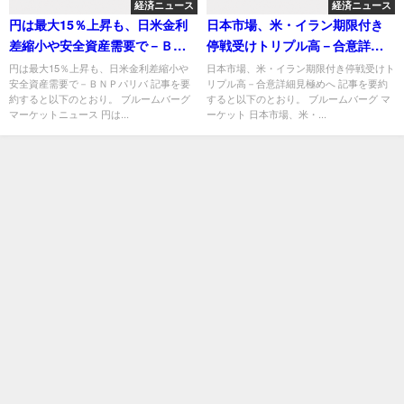
経済ニュース
経済ニュース
円は最大15％上昇も、日米金利
日本市場、米・イラン期限付き
差縮小や安全資産需要で－ＢＮ
停戦受けトリプル高－合意詳細
Ｐパリバ
見極めへ
円は最大15％上昇も、日米金利差縮小や
日本市場、米・イラン期限付き停戦受けト
安全資産需要で－ＢＮＰパリバ 記事を要
リプル高－合意詳細見極めへ 記事を要約
約すると以下のとおり。 ブルームバーグ
すると以下のとおり。 ブルームバーグ マ
マーケットニュース 円は...
ーケット 日本市場、米・...