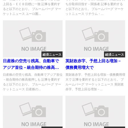
上回る－ＥＣＢ目標に一致 記事を要約す
ち分取得目指す－関係者 記事を要約する
ると以下のとおり。 ブルームバーグ マー
と以下のとおり。 ブルームバーグ マーケ
ケットニュース ユーロ圏...
ットニュース リチウム・...
経済ニュース
経済ニュース
日産株の空売り残高、自動車で
英財政赤字、予想上回る増加－
アジア首位－統合期待の株高後
債務費用増大で
押しも
日産株の空売り残高、自動車でアジア首位
英財政赤字、予想上回る増加－債務費用増
－統合期待の株高後押しも 記事を要約す
大で 記事を要約すると以下のとおり。 ブ
ると以下のとおり。 ブルームバーグ マー
ルームバーグ マーケットニュース 英財政
ケットニュース 日産株の...
赤字、予想上回る増加－...