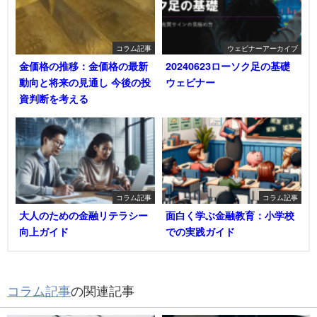
コラム記事
ウェビナーアーカイブ
金価格の推移：金価格の最新
20240623ローソク足の基礎
動向と将来の見通し 今後の投
ウェビナー
資判断を考える
コラム記事
コラム記事
大人のための金融リテラシー
面白く学ぶ金融教育：小学校
向上ガイド
での実践ガイド
コラム記事
の関連記事