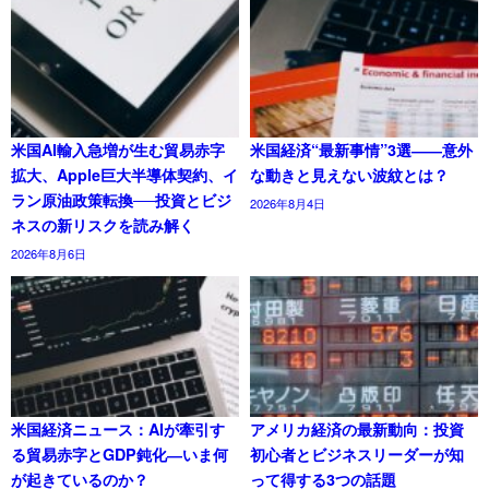
米国AI輸入急増が生む貿易赤字
米国経済“最新事情”3選――意外
拡大、Apple巨大半導体契約、イ
な動きと見えない波紋とは？
ラン原油政策転換──投資とビジ
2026年8月4日
ネスの新リスクを読み解く
2026年8月6日
米国経済ニュース：AIが牽引す
アメリカ経済の最新動向：投資
る貿易赤字とGDP鈍化―いま何
初心者とビジネスリーダーが知
が起きているのか？
って得する3つの話題