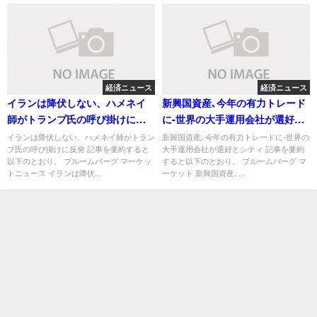
経済ニュース
経済ニュース
イランは降伏しない、ハメネイ
新興国資産､今年の有力トレード
師がトランプ氏の呼び掛けに反
に-世界の大手運用会社が選好と
発
シティ
イランは降伏しない、ハメネイ師がトラン
新興国資産､今年の有力トレードに-世界の
プ氏の呼び掛けに反発 記事を要約すると
大手運用会社が選好とシティ 記事を要約
以下のとおり。 ブルームバーグ マーケッ
すると以下のとおり。 ブルームバーグ マ
トニュース イランは降伏...
ーケット 新興国資産､...