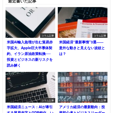
最近書いた記事
コラム記事
コラム記事
米国AI輸入急増が生む貿易赤
米国経済“最新事情”3選――
字拡大、Apple巨大半導体契
意外な動きと見えない波紋と
約、イラン原油政策転換──
は？
投資とビジネスの新リスクを
読み解く
コラム記事
コラム記事
米国経済ニュース：AIが牽引
アメリカ経済の最新動向：投
する貿易赤字とGDP鈍化―い
資初心者とビジネスリーダー