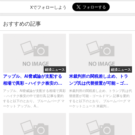
Xでフォローしよう
おすすめの記事
経済ニュース
経済ニュース
アップル、AI脅威論が支配する
米裁判所の関税差し止め、トラ
相場で異彩－ハイテク株安の中
ンプ氏は代替措置が可能－ゴー
で逆行高
ルドマン
アップル、AI脅威論が支配する相場で異彩
米裁判所の関税差し止め、トランプ氏は代
－ハイテク株安の中で逆行高 記事を要約
替措置が可能－ゴールドマン 記事を要約
すると以下のとおり。 ブルームバーグ マ
すると以下のとおり。 ブルームバーグ マ
ーケット アップル、A...
ーケットニュース 米裁判...