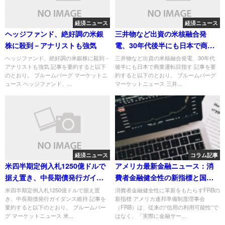
経済ニュース
経済ニュース
ヘッジファンド、絶好調の米銀
三井物など出資の米核融合発
株に殺到－アナリストも強気
電、30年代後半にも日本で商業
運転目指す
ヘッジファンド、絶好調の米銀株に殺到－
三井物など出資の米核融合発電、30年代
アナリストも強気 記事を要約すると以下
後半にも日本で商業運転目指す 記事を要
のとおり。 ブルームバーグ マーケットニ
約すると以下のとおり。 ブルームバーグ
ュース ヘッジファンド、...
マーケットニュース 三井...
経済ニュース
コラム記事
米四半期定例入札1250億ドルで
アメリカ最新金融ニュース：消
据え置き、中長期債発行ガイダ
費者金融健全性の新指標と国際
ンス維持
経済への波紋
米四半期定例入札1250億ドルで据え置
消費者金融健全性に革新をもたらすFRBの
き、中長期債発行ガイダンス維持 記事を
新指標 アメリカ連邦準備制度理事会
要約すると以下のとおり。 ブルームバー
（FRB）は、従来の“信用の利用可能性”で
グ マーケットニュース 米...
はなく、「実際に金融サー...