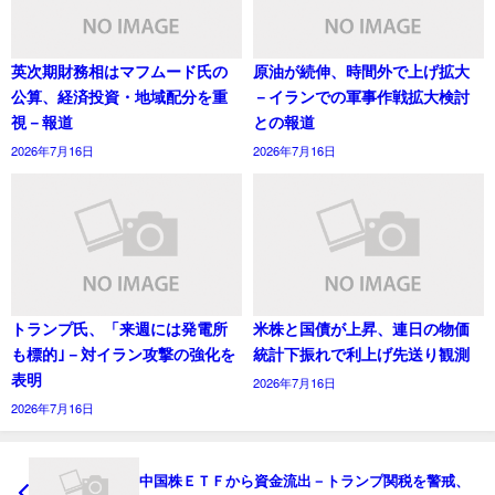
英次期財務相はマフムード氏の
原油が続伸、時間外で上げ拡大
公算、経済投資・地域配分を重
－イランでの軍事作戦拡大検討
視－報道
との報道
2026年7月16日
2026年7月16日
トランプ氏、「来週には発電所
米株と国債が上昇、連日の物価
も標的｣－対イラン攻撃の強化を
統計下振れで利上げ先送り観測
表明
2026年7月16日
2026年7月16日
中国株ＥＴＦから資金流出－トランプ関税を警戒、