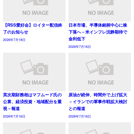
【RSS愛好会】ロイター配信終
日本市場、半導体銘柄中心に株
了のお知らせ
下落へ－米インフレ沈静期待で
金利低下
2026年7月18日
2026年7月16日
英次期財務相はマフムード氏の
原油が続伸、時間外で上げ拡大
公算、経済投資・地域配分を重
－イランでの軍事作戦拡大検討
視－報道
との報道
2026年7月16日
2026年7月16日