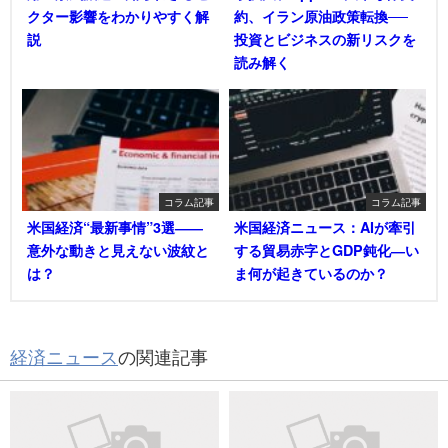
クター影響をわかりやすく解
約、イラン原油政策転換──
説
投資とビジネスの新リスクを
読み解く
コラム記事
コラム記事
米国経済“最新事情”3選――
米国経済ニュース：AIが牽引
意外な動きと見えない波紋と
する貿易赤字とGDP鈍化―い
は？
ま何が起きているのか？
経済ニュース
の関連記事