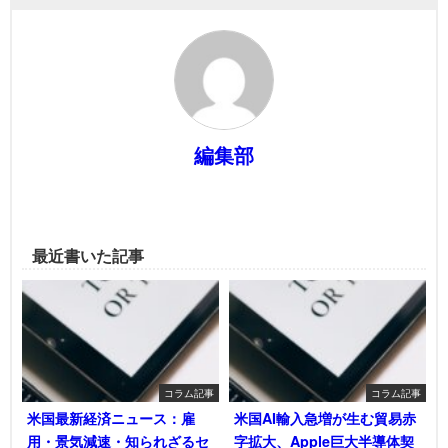
編集部
最近書いた記事
コラム記事
コラム記事
米国最新経済ニュース：雇
米国AI輸入急増が生む貿易赤
用・景気減速・知られざるセ
字拡大、Apple巨大半導体契