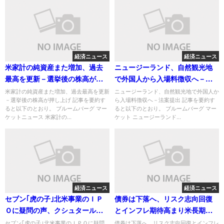
経済ニュース
経済ニュース
米家計の純資産また増加、過去
ニュージーランド、自然観光地
最高を更新－選挙後の株高が押
で外国人から入場料徴収へ－法
し上げ
案提出
米家計の純資産また増加、過去最高を更新
ニュージーランド、自然観光地で外国人か
－選挙後の株高が押し上げ 記事を要約す
ら入場料徴収へ－法案提出 記事を要約す
ると以下のとおり。 ブルームバーグ マー
ると以下のとおり。 ブルームバーグ マー
ケットニュース 米家計の...
ケット ニュージーランド...
経済ニュース
経済ニュース
セブン｢虎の子｣北米事業のＩＰ
債券は下落へ、リスク志向回復
Ｏに疑問の声、クシュタール提
とインフレ期待高まり米長期金
案撤回で
利が上昇
セブン｢虎の子｣北米事業のＩＰＯに疑問
債券は下落へ、リスク志向回復とインフレ