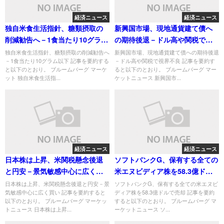
経済ニュース
経済ニュース
独自米食生活指針、糖類摂取の
新興国市場、現地通貨建て債へ
削減勧告へ－1食当たり10グラム
の期待後退－ドル高や関税で視
以下
界不良
独自米食生活指針、糖類摂取の削減勧告へ
新興国市場、現地通貨建て債への期待後退
－1食当たり10グラム以下 記事を要約する
－ドル高や関税で視界不良 記事を要約す
と以下のとおり。 ブルームバーグ マーケ
ると以下のとおり。 ブルームバーグ マー
ット 独自米食生活指...
ケットニュース 新興国市...
経済ニュース
経済ニュース
日本株は上昇、米関税懸念後退
ソフトバンクG、保有する全ての
と円安－景気敏感中心に広く買
米エヌビディア株を58.3億ドル
い
で売却
日本株は上昇、米関税懸念後退と円安－景
ソフトバンクG、保有する全ての米エヌビ
気敏感中心に広く買い 記事を要約すると
ディア株を58.3億ドルで売却 記事を要約
以下のとおり。 ブルームバーグ マーケッ
すると以下のとおり。 ブルームバーグ マ
トニュース 日本株は上昇...
ーケットニュース ソ...