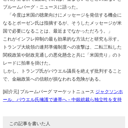
ブルームバーグ・ニュースに語った。
「今度は米国の聴衆向けにメッセージを発信する機会に
なるとポーゼン氏は指摘するが、そうしたメッセージが米
国で必要になることは、最近までなかっただろう。」
これがインフレ抑制の最も効果的な方法だと研究も示す。
トランプ大統領の連邦準備制度への攻撃は、二転三転した
関税政策や財政見通しの悪化懸念と共に「米国売り」のト
レードに拍車を掛けた。
しかし、トランプ氏がパウエル議長を絶えず批判すること
で、金融政策への信頼が損なわれる危険がある。
[紹介元] ブルームバーグ マーケットニュース
ジャクソンホ
ール、パウエル氏擁護で連帯へ－中銀総裁ら独立性を支持
この記事を書いた人