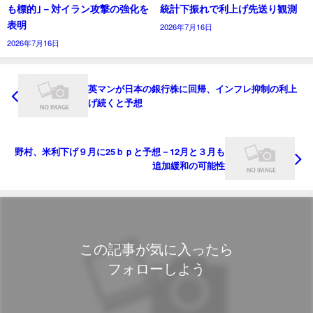
も標的｣－対イラン攻撃の強化を
統計下振れで利上げ先送り観測
表明
2026年7月16日
2026年7月16日
英マンが日本の銀行株に回帰、インフレ抑制の利上
げ続くと予想
野村、米利下げ９月に25ｂｐと予想－12月と３月も
追加緩和の可能性
この記事が気に入ったら
フォローしよう