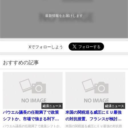
最新情報をお届けします
Xでフォローしよう
おすすめの記事
経済ニュース
経済ニュース
パウエル議長の任期満了で政策
米国の関税巡る威圧にＥＵ最強
シフトか、市場で強まる利下げ
の対抗措置、フランスが検討求
の思惑
める
パウエル議長の任期満了で政策シフトか、
米国の関税巡る威圧にＥＵ最強の対抗措