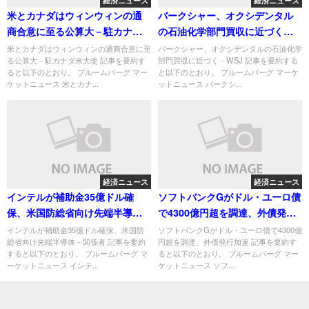
経済ニュース
経済ニュース
米とカナダはウィンウィンの通
バークシャー、オクシデンタル
商合意に至る公算大－駐カナダ
の石油化学部門買収に近づく－
米大使
WSJ
米とカナダはウィンウィンの通商合意に至
バークシャー、オクシデンタルの石油化学
る公算大－駐カナダ米大使 記事を要約す
部門買収に近づく－WSJ 記事を要約する
ると以下のとおり。 ブルームバーグ マー
と以下のとおり。 ブルームバーグ マーケ
ケットニュース 米とカナ...
ットニュース バークシ...
経済ニュース
経済ニュース
インテルが補助金35億ドル確
ソフトバンクGがドル・ユーロ債
保、米国防総省向け先端半導体
で4300億円超を調達、外債発行
－関係者
加速
インテルが補助金35億ドル確保、米国防
ソフトバンクGがドル・ユーロ債で4300億
総省向け先端半導体－関係者 記事を要約
円超を調達、外債発行加速 記事を要約す
すると以下のとおり。 ブルームバーグ マ
ると以下のとおり。 ブルームバーグ マー
ーケットニュース インテ...
ケットニュース ソフ...