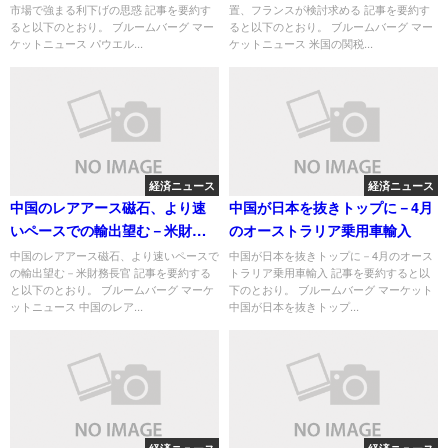
市場で強まる利下げの思惑 記事を要約す
置、フランスが検討求める 記事を要約す
ると以下のとおり。 ブルームバーグ マー
ると以下のとおり。 ブルームバーグ マー
ケットニュース パウエル...
ケットニュース 米国の関税...
経済ニュース
経済ニュース
中国のレアアース磁石、より速
中国が日本を抜きトップに－4月
いペースでの輸出望む－米財務
のオーストラリア乗用車輸入
長官
中国のレアアース磁石、より速いペースで
中国が日本を抜きトップに－4月のオース
の輸出望む－米財務長官 記事を要約する
トラリア乗用車輸入 記事を要約すると以
と以下のとおり。 ブルームバーグ マーケ
下のとおり。 ブルームバーグ マーケット
ットニュース 中国のレア...
中国が日本を抜きトップ...