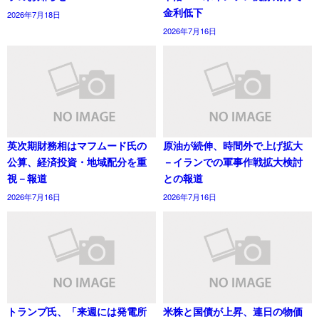
金利低下
2026年7月18日
2026年7月16日
英次期財務相はマフムード氏の
原油が続伸、時間外で上げ拡大
公算、経済投資・地域配分を重
－イランでの軍事作戦拡大検討
視－報道
との報道
2026年7月16日
2026年7月16日
トランプ氏、「来週には発電所
米株と国債が上昇、連日の物価