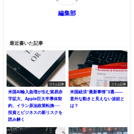
編集部
最近書いた記事
コラム記事
コラム記事
米国AI輸入急増が生む貿易赤
米国経済“最新事情”3選――
字拡大、Apple巨大半導体契
意外な動きと見えない波紋と
約、イラン原油政策転換──
は？
投資とビジネスの新リスクを
読み解く