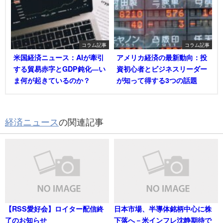
コラム記事
コラム記事
米国経済ニュース：AIが牽引
アメリカ経済の最新動向：投
する貿易赤字とGDP鈍化―い
資初心者とビジネスリーダー
ま何が起きているのか？
が知って得する3つの話題
経済ニュース
の関連記事
【RSS愛好会】ロイター配信終
日本市場、半導体銘柄中心に株
了のお知らせ
下落へ－米インフレ沈静期待で