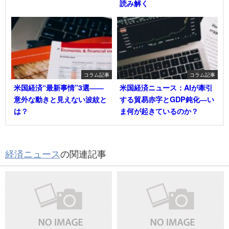
読み解く
コラム記事
コラム記事
米国経済“最新事情”3選――
米国経済ニュース：AIが牽引
意外な動きと見えない波紋と
する貿易赤字とGDP鈍化―い
は？
ま何が起きているのか？
経済ニュース
の関連記事