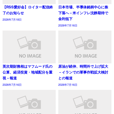
【RSS愛好会】ロイター配信終
日本市場、半導体銘柄中心に株
了のお知らせ
下落へ－米インフレ沈静期待で
金利低下
2026年7月18日
2026年7月16日
英次期財務相はマフムード氏の
原油が続伸、時間外で上げ拡大
公算、経済投資・地域配分を重
－イランでの軍事作戦拡大検討
視－報道
との報道
2026年7月16日
2026年7月16日