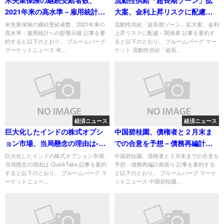
2021年来の高水準－雇用統計へ
大案、金利上昇リスクに配慮－
の影響示唆
関係者
米失業保険の継続受給者数、2021年来の
流動性供給「超長期ゾーン」拡大案、金利
高水準－雇用統計への影響示唆 記事を要
上昇リスクに配慮－関係者 記事を要約す
約すると以下のとおり。 ブルームバーグ
ると以下のとおり。 ブルームバーグ マー
マーケットニュース 米...
ケット 流動性供給「超長...
経済ニュース
経済ニュース
巨大化したインドの株式オプシ
中国碧桂園、債権者と２月末ま
ョン市場、当局懸念の理由は-
での合意を予想－債務再編計画
QuickTake
巡り
巨大化したインドの株式オプション市場、
中国碧桂園、債権者と２月末までの合意を
当局懸念の理由は-QuickTake 記事を要約
予想－債務再編計画巡り 記事を要約する
すると以下のとおり。 ブルームバーグ マ
と以下のとおり。 ブルームバーグ マーケ
ーケットニュー...
ットニュース 中国碧桂園...