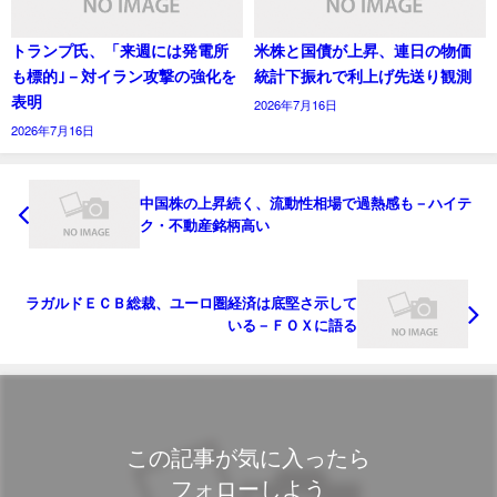
トランプ氏、「来週には発電所
米株と国債が上昇、連日の物価
も標的｣－対イラン攻撃の強化を
統計下振れで利上げ先送り観測
表明
2026年7月16日
2026年7月16日
中国株の上昇続く、流動性相場で過熱感も－ハイテ
ク・不動産銘柄高い
ラガルドＥＣＢ総裁、ユーロ圏経済は底堅さ示して
いる－ＦＯＸに語る
この記事が気に入ったら
フォローしよう