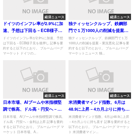
経済ニュース
経済ニュース
ドイツのインフレ率が2.9%に加
独ティッセンクルップ、鉄鋼部
速、予想は下回る－ECB様子見
門で１万1000人の削減を提案－
を後押し
業況悪化
ドイツのインフレ率が2.9%に加速、予想
独ティッセンクルップ、鉄鋼部門で１万
は下回る－ECB様子見を後押し 記事を要
1000人の削減を提案－業況悪化 記事を要
約すると以下のとおり。 ブルームバーグ
約すると以下のとおり。 ブルームバーグ
マーケット ドイツの...
マーケットニュース 独...
経済ニュース
経済ニュース
日本市場、AIブームや米指標堅
米消費者マインド指数、6月は
調で株高、ドル高・円安へ－金
48.9に上昇－4カ月ぶりに持ち直
利は上昇
す
日本市場、AIブームや米指標堅調で株高、
米消費者マインド指数、6月は48.9に上昇
ドル高・円安へ－金利は上昇 記事を要約
－4カ月ぶりに持ち直す 記事を要約すると
すると以下のとおり。 ブルームバーグ マ
以下のとおり。 ブルームバーグ マーケッ
ーケット 日本市場、A...
ト 米消費者マイン...