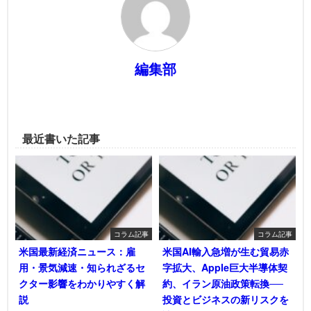
編集部
最近書いた記事
コラム記事
コラム記事
米国最新経済ニュース：雇
米国AI輸入急増が生む貿易赤
用・景気減速・知られざるセ
字拡大、Apple巨大半導体契
クター影響をわかりやすく解
約、イラン原油政策転換──
説
投資とビジネスの新リスクを